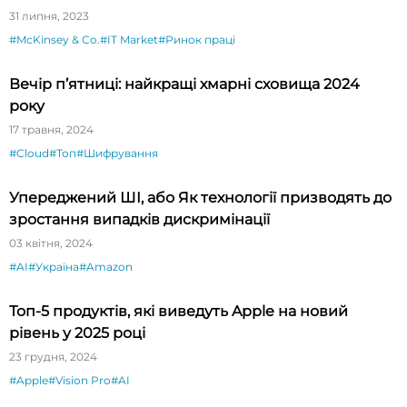
31 липня, 2023
#McKinsey & Co.
#IT Market
#Ринок праці
Вечір п’ятниці: найкращі хмарні сховища 2024
року
17 травня, 2024
#Cloud
#Топ
#Шифрування
Упереджений ШІ, або Як технології призводять до
зростання випадків дискримінації
03 квітня, 2024
#AI
#Україна
#Amazon
Топ-5 продуктів, які виведуть Apple на новий
рівень у 2025 році
23 грудня, 2024
#Apple
#Vision Pro
#AI