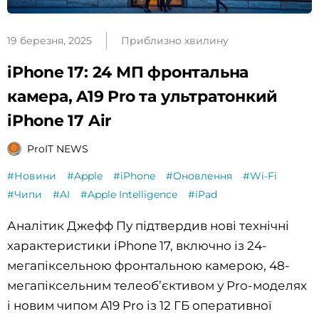
19 березня, 2025
Приблизно хвилину
iPhone 17: 24 МП фронтальна
камера, A19 Pro та ультратонкий
iPhone 17 Air
ProIT NEWS
#Новини
#Apple
#iPhone
#Оновлення
#Wi-Fi
#Чипи
#AI
#Apple Intelligence
#iPad
Аналітик Джефф Пу підтвердив нові технічні
характеристики iPhone 17, включно із 24-
мегапіксельною фронтальною камерою, 48-
мегапіксельним телеоб’єктивом у Pro-моделях
і новим чипом A19 Pro із 12 ГБ оперативної