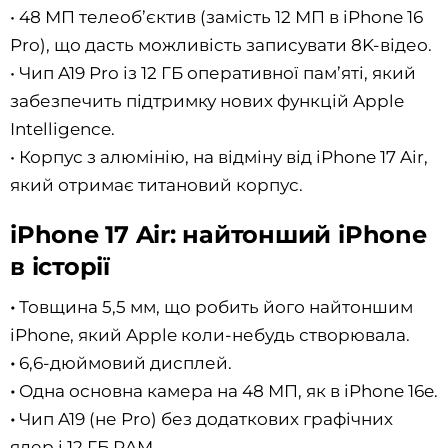
• 48 МП телеоб’єктив (замість 12 МП в iPhone 16
Pro), що дасть можливість записувати 8K-відео.
• Чип A19 Pro із 12 ГБ оперативної пам’яті, який
забезпечить підтримку нових функцій Apple
Intelligence.
• Корпус з алюмінію, на відміну від iPhone 17 Air,
який отримає титановий корпус.
iPhone 17 Air: найтонший iPhone
в історії
•
Товщина 5,5 мм, що робить його найтоншим
iPhone, який Apple коли-небудь створювала.
•
6,6-дюймовий дисплей.
•
Одна основна камера на 48 МП, як в iPhone 16e.
•
Чип A19 (не Pro) без додаткових графічних
ядер і 12 ГБ RAM.