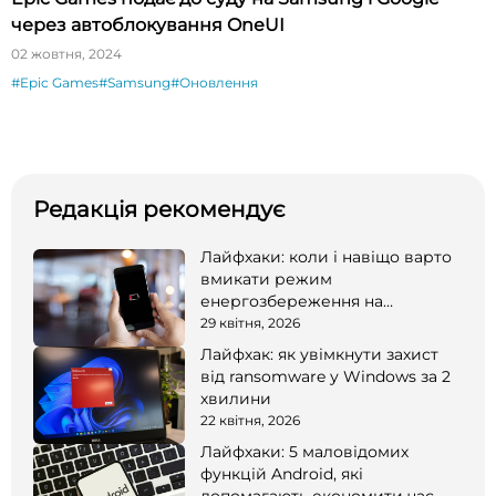
через автоблокування OneUI
02 жовтня, 2024
#Epic Games
#Samsung
#Оновлення
Редакція рекомендує
Лайфхаки: коли і навіщо варто
вмикати режим
енергозбереження на
смартфоні
29 квітня, 2026
Лайфхак: як увімкнути захист
від ransomware у Windows за 2
хвилини
22 квітня, 2026
Лайфхаки: 5 маловідомих
функцій Android, які