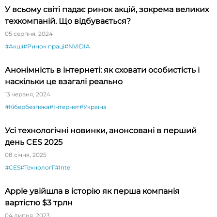
У всьому світі падає ринок акцій, зокрема великих
техкомпаній. Що відбувається?
05 серпня, 2024
#Акції
#Ринок праці
#NVIDIA
Анонімність в інтернеті: як сховати особистість і
наскільки це взагалі реально
13 червня, 2024
#Кібербезпека
#Інтернет
#Україна
Усі технологічні новинки, анонсовані в перший
день CES 2025
08 січня, 2025
#CES
#Технології
#Intel
Apple увійшла в історію як перша компанія
вартістю $3 трлн
04 липня, 2023