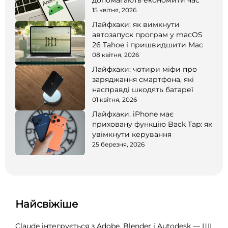
допомагають економити час
15 квітня, 2026
Лайфхаки: як вимкнути
автозапуск програм у macOS
26 Tahoe і пришвидшити Mac
08 квітня, 2026
Лайфхаки: чотири міфи про
заряджання смартфона, які
насправді шкодять батареї
01 квітня, 2026
Лайфхаки. iPhone має
приховану функцію Back Tap: як
увімкнути керування
25 березня, 2026
Найсвіжіше
Claude інтегрується з Adobe, Blender і Autodesk — ШІ