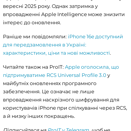
вересні 2025 року. Однак затримка у
впровадженні Apple Intelligence може знизити
інтерес до оновлення.
Раніше ми повідомляли:
iPhone 16e доступний
для передзамовлення в Україні:
характеристики, ціни та нові можливості
.
Читайте також на ProIT:
Apple оголосила, що
підтримуватиме RCS Universal Profile 3.0
у
майбутніх оновленнях програмного
забезпечення. Це означає не лише
впровадження наскрізного шифрування для
користувачів iPhone при спілкуванні через RCS,
а й низку інших покращень.
Підписуйтеся на
ProIT у Telegram
, щоб не