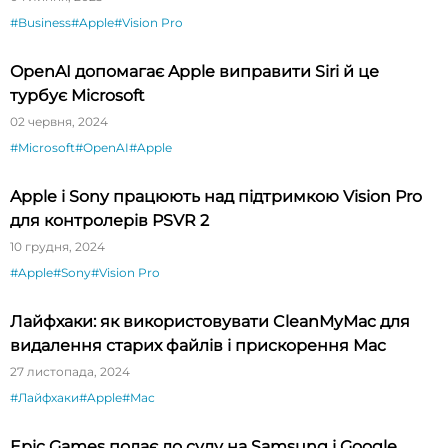
#Business
#Apple
#Vision Pro
OpenAI допомагає Apple виправити Siri й це
турбує Microsoft
02 червня, 2024
#Microsoft
#OpenAI
#Apple
Apple і Sony працюють над підтримкою Vision Pro
для контролерів PSVR 2
10 грудня, 2024
#Apple
#Sony
#Vision Pro
Лайфхаки: як використовувати CleanMyMac для
видалення старих файлів і прискорення Mac
27 листопада, 2024
#Лайфхаки
#Apple
#Mac
Epic Games подає до суду на Samsung і Google