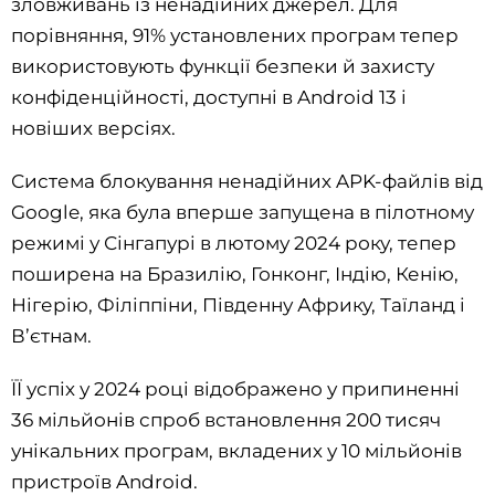
зловживань із ненадійних джерел. Для
порівняння, 91% установлених програм тепер
використовують функції безпеки й захисту
конфіденційності, доступні в Android 13 і
новіших версіях.
Система блокування ненадійних APK-файлів від
Google, яка була вперше запущена в пілотному
режимі у Сінгапурі в лютому 2024 року, тепер
поширена на Бразилію, Гонконг, Індію, Кенію,
Нігерію, Філіппіни, Південну Африку, Таїланд і
В’єтнам.
ЇЇ успіх у 2024 році відображено у припиненні
36 мільйонів спроб встановлення 200 тисяч
унікальних програм, вкладених у 10 мільйонів
пристроїв Android.