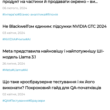
продукт на частини й продавати окремо – ви
будете вражені»
06 лютого, 2024
#Інтервʼю
#Бізнес-аналітика
#Японія
Не Blackwell’ом єдиним: підсумки NVIDIA GTC 2024
03 квітня, 2024
#NVIDIA
#Чипи
#AI
Meta представила найновішу і найпотужнішу ШІ-
модель Llama 3.1
26 липня, 2024
#Meta
#Llama
#AI
Що таке кросбраузерне тестування і як його
виконати? Покроковий гайд для QA-початківців
02 квітня, 2024
#QA
#Тестування
#Браузери