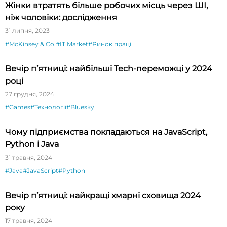
Жінки втратять більше робочих місць через ШІ,
ніж чоловіки: дослідження
31 липня, 2023
#McKinsey & Co.
#IT Market
#Ринок праці
Вечір п’ятниці: найбільші Tech-переможці у 2024
році
27 грудня, 2024
#Games
#Технології
#Bluesky
Чому підприємства покладаються на JavaScript,
Python і Java
31 травня, 2024
#Java
#JavaScript
#Python
Вечір п’ятниці: найкращі хмарні сховища 2024
року
17 травня, 2024