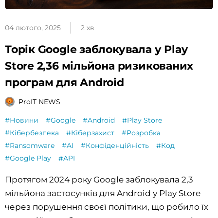
04 лютого, 2025
2 хв
Торік Google заблокувала у Play
Store 2,36 мільйона ризикованих
програм для Android
ProIT NEWS
#Новини
#Google
#Android
#Play Store
#Кібербезпека
#Кіберзахист
#Розробка
#Ransomware
#AI
#Конфіденційність
#Код
#Google Play
#API
Протягом 2024 року Google заблокувала 2,3
мільйона застосунків для Android у Play Store
через порушення своєї політики, що робило їх