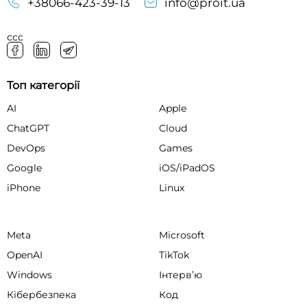
+38066-423-39-13
info@proit.ua
ссс
Топ категорії
AI
Apple
ChatGPT
Cloud
DevOps
Games
Google
iOS/iPadOS
iPhone
Linux
Meta
Microsoft
OpenAI
TikTok
Windows
Інтервʼю
Кібербезпека
Код