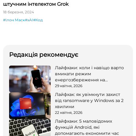
штучним інтелектом Grok
18 березня, 2024
#Ілон Маск
#xAI
#Код
Редакція рекомендує
Лайфхаки: коли і навіщо варто
вмикати режим
енергозбереження на
смартфоні
29 квітня, 2026
Лайфхак: як увімкнути захист
від ransomware у Windows за 2
хвилини
22 квітня, 2026
Лайфхаки: 5 маловідомих
функцій Android, які
допомагають економити час