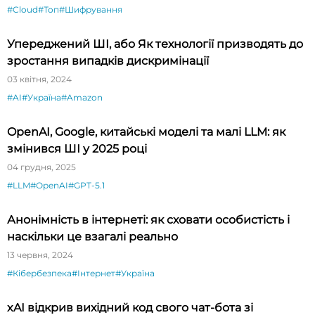
#Cloud
#Топ
#Шифрування
Упереджений ШІ, або Як технології призводять до
зростання випадків дискримінації
03 квітня, 2024
#AI
#Україна
#Amazon
OpenAI, Google, китайські моделі та малі LLM: як
змінився ШІ у 2025 році
04 грудня, 2025
#LLM
#OpenAI
#GPT-5.1
Анонімність в інтернеті: як сховати особистість і
наскільки це взагалі реально
13 червня, 2024
#Кібербезпека
#Інтернет
#Україна
xAI відкрив вихідний код свого чат-бота зі