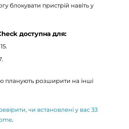
огу блокувати пристрій навіть у
Check доступна для:
15.
.
ію планують розширити на інші
ревірити, чи встановлені у вас 33
rome
.