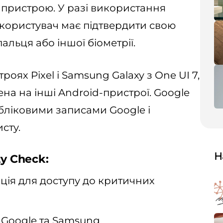
 пристрою. У разі використання
 користувач має підтвердити свою
альця або іншої біометрії.
оях Pixel і Samsung Galaxy з One UI 7,
на на інші Android-пристрої. Google
обліковими записами Google і
сту.
Н
y Check:
ція для доступу до критичних
 Google та Samsung.