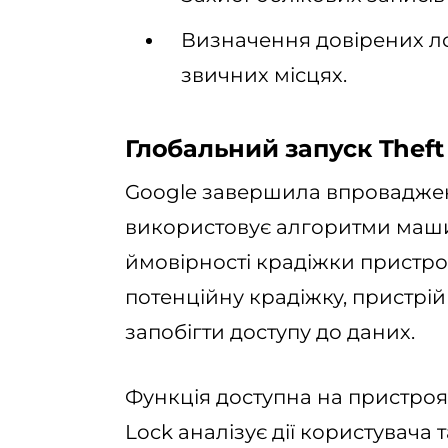
Визначення довірених ло
звичних місцях.
Глобальний запуск Theft
Google завершила впровадження
використовує алгоритми маш
ймовірності крадіжки пристр
потенційну крадіжку, пристрі
запобігти доступу до даних.
Функція доступна на пристроях 
Lock аналізує дії користувача