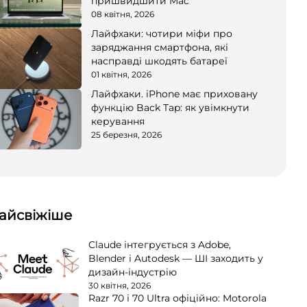
пришвидшити Mac
08 квітня, 2026
Лайфхаки: чотири міфи про
заряджання смартфона, які
насправді шкодять батареї
01 квітня, 2026
Лайфхаки. iPhone має приховану
функцію Back Tap: як увімкнути
керування
25 березня, 2026
айсвіжіше
Claude інтегрується з Adobe,
Blender і Autodesk — ШІ заходить у
дизайн-індустрію
30 квітня, 2026
Razr 70 і 70 Ultra офіційно: Motorola