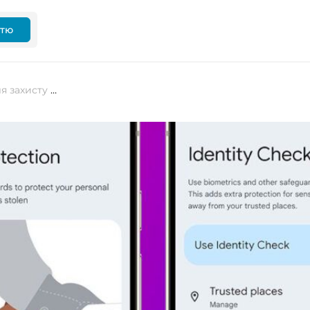
ттю
Google запускає Identity Check для захисту пристроїв