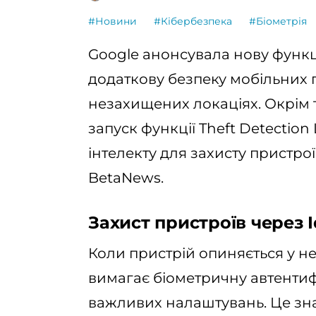
#Новини
#Кібербезпека
#Біометрія
Google анонсувала нову функці
додаткову безпеку мобільних 
незахищених локаціях. Окрім 
запуск функції Theft Detection
інтелекту для захисту пристро
BetaNews.
Захист пристроїв через I
Коли пристрій опиняється у нев
вимагає біометричну автентиф
важливих налаштувань. Це зн