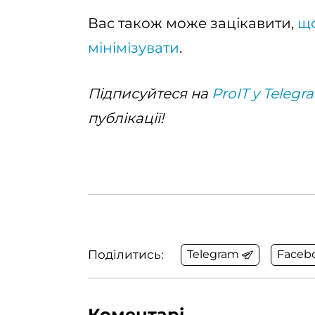
Вас також може зацікавити,
що
мінімізувати
.
Підписуйтеся на
ProIT у Telegr
публікації!
Поділитись:
Telegram
Faceb
Коментарі