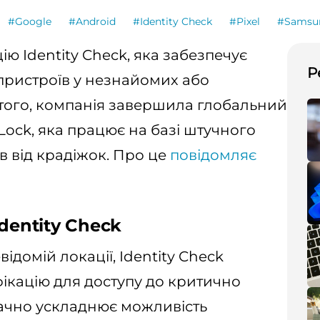
#Google
#Android
#Identity Check
#Pixel
#Samsu
ю Identity Check, яка забезпечує
Р
пристроїв у незнайомих або
того, компанія завершила глобальний
 Lock, яка працює на базі штучного
їв від крадіжок. Про це
повідомляє
dentity Check
ідомій локації, Identity Check
ікацію для доступу до критично
ачно ускладнює можливість