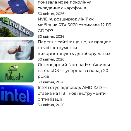
показала нове покоління
складаних смартфонів
30 квітня, 2026
NVIDIA розширює лінійку:
мобільна RTX 5070 отримала 12 ГБ
GDDR7
30 квітня, 2026
Парсинг сайтів: що це, як працює
та які інструменти
використовують для збору даних
30 квітня, 2026
Легендарний Notepad++ з’явився
на macOS — уперше за понад 20
років
30 квітня, 2026
Intel готує відповідь AMD X3D —
ставка на ПЗ і нові інструменти
оптимізації
30 квітня, 2026