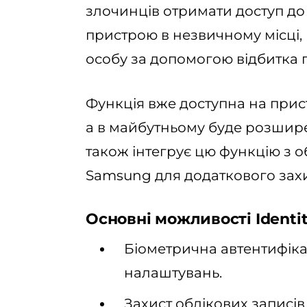
злочинців отримати доступ до
пристрою в незвичному місці,
особу за допомогою відбитка п
Функція вже доступна на пристр
а в майбутньому буде розшире
також інтегрує цю функцію з 
Samsung для додаткового захи
Основні можливості Identit
Біометрична автентифіка
налаштувань.
Захист облікових записів