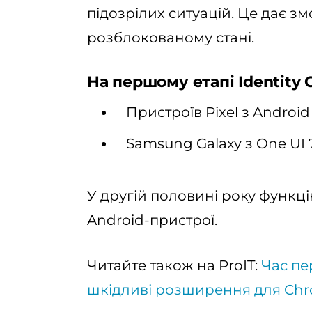
підозрілих ситуацій. Це дає зм
розблокованому стані.
На першому етапі Identity 
Пристроїв Pixel з Android 
Samsung Galaxy з One UI 7
У другій половині року функц
Android-пристрої.
Читайте також на ProIT:
Час пе
шкідливі розширення для Ch