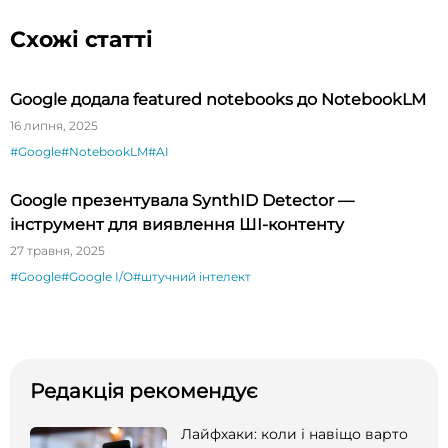
Схожі статті
Google додала featured notebooks до NotebookLM
16 липня, 2025
#Google
#NotebookLM
#AI
Google презентувала SynthID Detector —
інструмент для виявлення ШІ-контенту
27 травня, 2025
#Google
#Google I/O
#штучний інтелект
Редакція рекомендує
Лайфхаки: коли і навіщо варто