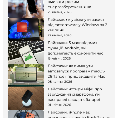
вмикати режим
енергозбереження на
смартфоні
29 квітня, 2026
Лайфхак: як увімкнути захист
від ransomware у Windows за 2
хвилини
22 квітня, 2026
Лайфхаки: 5 маловідомих
функцій Android, які
допомагають економити час
15 квітня, 2026
Лайфхаки: як вимкнути
автозапуск програм у macOS
26 Tahoe і пришвидшити Mac
08 квітня, 2026
Лайфхаки: чотири міфи про
заряджання смартфона, які
насправді шкодять батареї
01 квітня, 2026
Лайфхаки. iPhone має
приховану функцію Back Tap: як