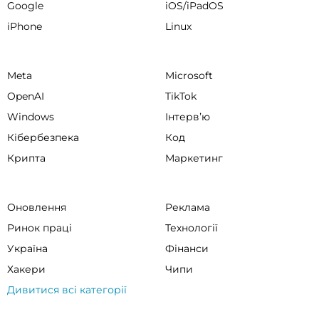
Google
iOS/iPadOS
iPhone
Linux
Meta
Microsoft
OpenAI
TikTok
Windows
Інтервʼю
Кібербезпека
Код
Крипта
Маркетинг
Оновлення
Реклама
Ринок праці
Технології
Україна
Фінанси
Хакери
Чипи
Дивитися всі категорії