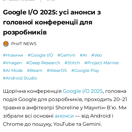
Google I/O 2025: усі анонси з
головної конференції для
розробників
ProIT NEWS
#Новини
#Google I/O
#Gemini
#AI
#Veo
#Imagen
#Deep Research
#Stitch
#Project Mariner
#AI Mode
#Beam
#WearOS
#Google Play
#Android Studio
Щорічна конференція
Google I/O 2025
, головна
подія Google для розробників, проходить 20–21
травня в амфітеатрі Shoreline у Маунтін-В’ю. Ми
зібрали всі основні
анонси
— від Android і
Chrome до пошуку, YouTube та Gemini.