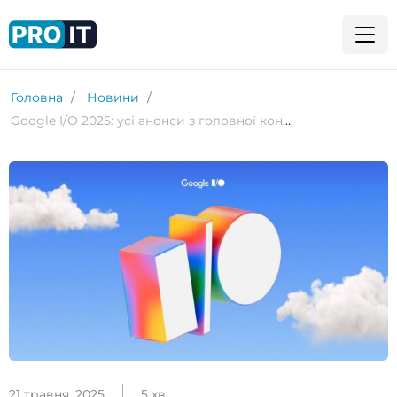
Головна
Новини
Google I/O 2025: усі анонси з головної конференції для розробників
21 травня, 2025
5 хв