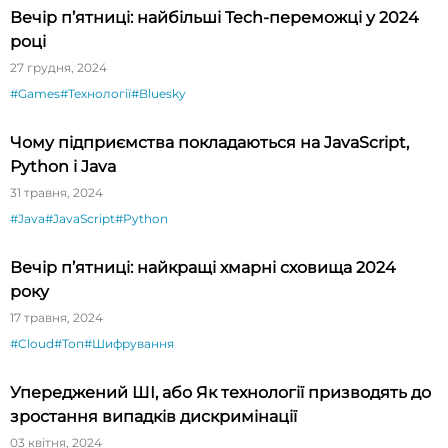
Вечір п’ятниці: найбільші Tech-переможці у 2024
році
27 грудня, 2024
#Games
#Технології
#Bluesky
Чому підприємства покладаються на JavaScript,
Python і Java
31 травня, 2024
#Java
#JavaScript
#Python
Вечір п’ятниці: найкращі хмарні сховища 2024
року
17 травня, 2024
#Cloud
#Топ
#Шифрування
Упереджений ШІ, або Як технології призводять до
зростання випадків дискримінації
03 квітня, 2024