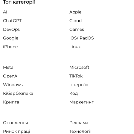
Топ категорії
AI
Apple
ChatGPT
Cloud
DevOps
Games
Google
iOS/iPadOS
iPhone
Linux
Meta
Microsoft
OpenAI
TikTok
Windows
Інтервʼю
Кібербезпека
Код
Крипта
Маркетинг
Оновлення
Реклама
Ринок праці
Технології