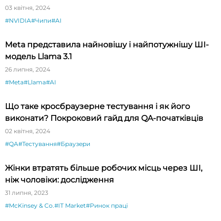
03 квітня, 2024
#NVIDIA
#Чипи
#AI
Meta представила найновішу і найпотужнішу ШІ-
модель Llama 3.1
26 липня, 2024
#Meta
#Llama
#AI
Що таке кросбраузерне тестування і як його
виконати? Покроковий гайд для QA-початківців
02 квітня, 2024
#QA
#Тестування
#Браузери
Жінки втратять більше робочих місць через ШІ,
ніж чоловіки: дослідження
31 липня, 2023
#McKinsey & Co.
#IT Market
#Ринок праці