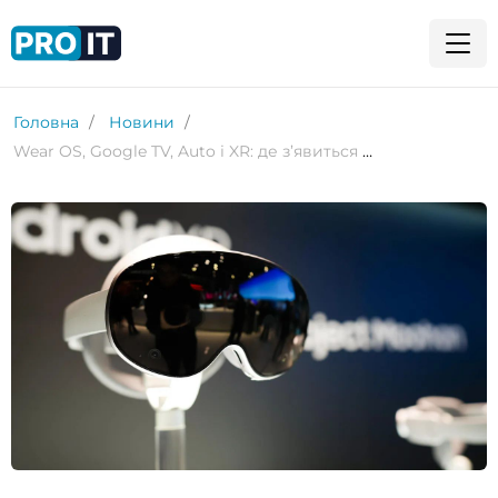
Головна
Новини
Wear OS, Google TV, Auto і XR: де з’явиться Gemini вже цього року