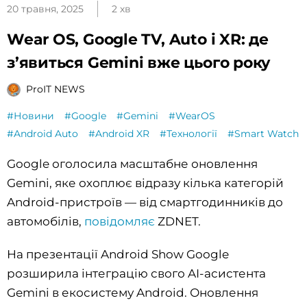
20 травня, 2025
2 хв
Wear OS, Google TV, Auto і XR: де
з’явиться Gemini вже цього року
ProIT NEWS
#Новини
#Google
#Gemini
#WearOS
#Android Auto
#Android XR
#Технології
#Smart Watch
Google оголосила масштабне оновлення
Gemini, яке охоплює відразу кілька категорій
Android-пристроїв — від смартгодинників до
автомобілів,
повідомляє
ZDNET.
На презентації Android Show Google
розширила інтеграцію свого AI-асистента
Gemini в екосистему Android. Оновлення