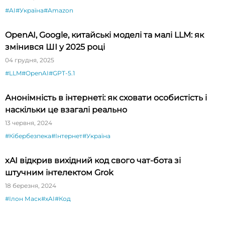
#AI
#Україна
#Amazon
OpenAI, Google, китайські моделі та малі LLM: як
змінився ШІ у 2025 році
04 грудня, 2025
#LLM
#OpenAI
#GPT-5.1
Анонімність в інтернеті: як сховати особистість і
наскільки це взагалі реально
13 червня, 2024
#Кібербезпека
#Інтернет
#Україна
xAI відкрив вихідний код свого чат-бота зі
штучним інтелектом Grok
18 березня, 2024
#Ілон Маск
#xAI
#Код