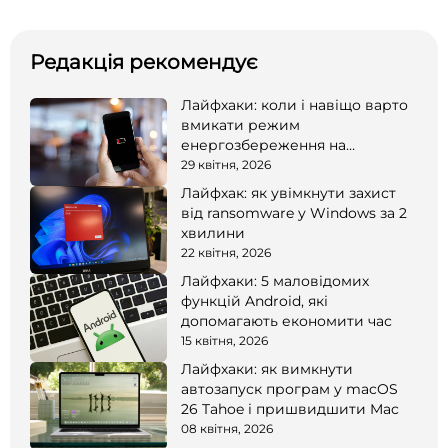
Редакція рекомендує
Лайфхаки: коли і навіщо варто
вмикати режим
енергозбереження на
смартфоні
29 квітня, 2026
Лайфхак: як увімкнути захист
від ransomware у Windows за 2
хвилини
22 квітня, 2026
Лайфхаки: 5 маловідомих
функцій Android, які
допомагають економити час
15 квітня, 2026
Лайфхаки: як вимкнути
автозапуск програм у macOS
26 Tahoe і пришвидшити Mac
08 квітня, 2026