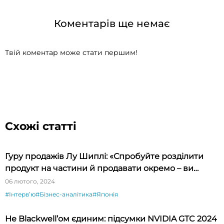
Коментарів ще немає
Твій коментар може стати першим!
Схожі статті
Гуру продажів Лу Шиплі: «Спробуйте розділити
продукт на частини й продавати окремо – ви
будете вражені»
06 лютого, 2024
#Інтервʼю
#Бізнес-аналітика
#Японія
Не Blackwell’ом єдиним: підсумки NVIDIA GTC 2024