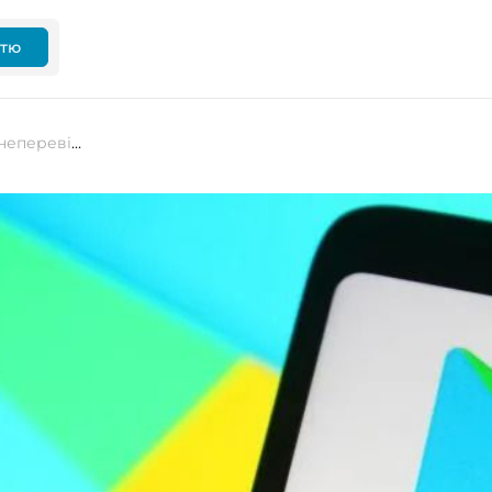
ттю
Google блокуватиме sideloading неперевірених Android-застосунків