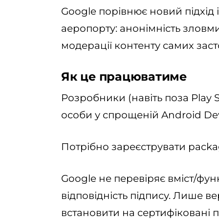
Google порівнює новий підхід 
аеропорту: анонімність зловми
модерації контенту самих заст
Як це працюватиме
Розробники (навіть поза Play 
особи у спрощеній Android Dev
Потрібно зареєструвати packag
Google не перевіряє вміст/фун
відповідність підпису. Лише в
встановити на сертифіковані п