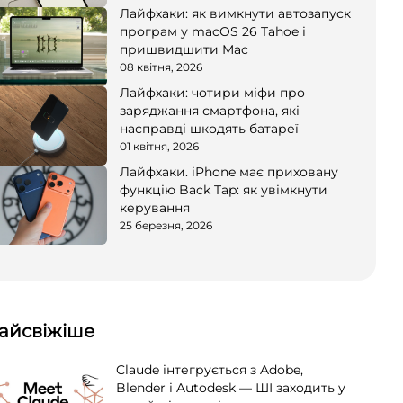
Лайфхаки: як вимкнути автозапуск
програм у macOS 26 Tahoe і
пришвидшити Mac
08 квітня, 2026
Лайфхаки: чотири міфи про
заряджання смартфона, які
насправді шкодять батареї
01 квітня, 2026
Лайфхаки. iPhone має приховану
функцію Back Tap: як увімкнути
керування
25 березня, 2026
айсвіжіше
Claude інтегрується з Adobe,
Blender і Autodesk — ШІ заходить у