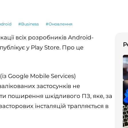
droid
#Business
#Оновлення
ації всіх розробників Android-
Р
публікує у Play Store. Про це
з Google Mobile Services)
валікованих застосунків не
и поширення шкідливого ПЗ, яке, за
засторових інсталяцій трапляється в