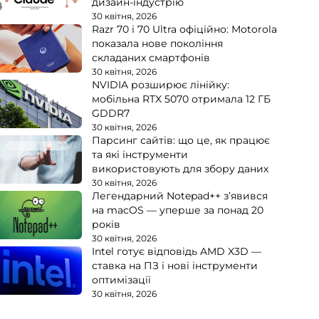
дизайн-індустрію
30 квітня, 2026
Razr 70 і 70 Ultra офіційно: Motorola
показала нове покоління
складаних смартфонів
30 квітня, 2026
NVIDIA розширює лінійку:
мобільна RTX 5070 отримала 12 ГБ
GDDR7
30 квітня, 2026
Парсинг сайтів: що це, як працює
та які інструменти
використовують для збору даних
30 квітня, 2026
Легендарний Notepad++ з’явився
на macOS — уперше за понад 20
років
30 квітня, 2026
Intel готує відповідь AMD X3D —
ставка на ПЗ і нові інструменти
оптимізації
30 квітня, 2026