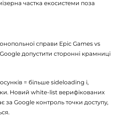
мізерна частка екосистеми поза
монопольної справи Epic Games vs
 Google допустити сторонні крамниці
унків = більше sideloading і,
ки. Новий white-list верифікованих
 за Google контроль точки доступу,
ся.