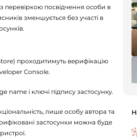
із перевіркою посвідчення особи в
сників зменшується без участі в
осунків.
Store) проходитимуть верифікацію
eloper Console.
e name і ключі підпису застосунку.
кціональність, лише особу автора та
Н
ерифіковані застосунки можна буде
ристрої.