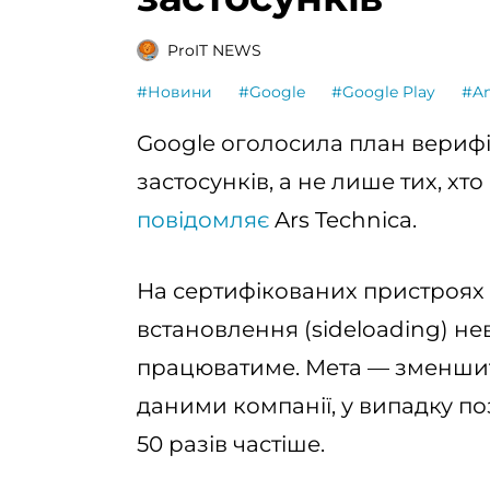
ProIT NEWS
#Новини
#Google
#Google Play
#An
Google оголосила план верифік
застосунків, а не лише тих, хто 
повідомляє
Ars Technica.
На сертифікованих пристроях (і
встановлення (sideloading) не
працюватиме. Мета — зменшит
даними компанії, у випадку по
50 разів частіше.