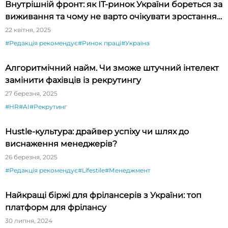
Внутрішній фронт: як ІТ-ринок України бореться за
виживання та чому не варто очікувати зростання
зарплат найближчими роками
22 квітня, 2025
#Редакція рекомендує
#Ринок праці
#Україна
Алгоритмічний найм. Чи зможе штучний інтелект
замінити фахівців із рекрутингу
27 березня, 2025
#HR
#AI
#Рекрутинг
Hustle-культура: драйвер успіху чи шлях до
виснаження менеджерів?
26 березня, 2025
#Редакція рекомендує
#Lifestile
#Менеджмент
Найкращі біржі для фрілансерів з України: топ
платформ для фрілансу
30 липня, 2024