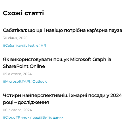
Схожі статті
Сабатікал: що це і навіщо потрібна кар’єрна пауза
30 січня, 2025
#Сабатікал
#Lifestile
#HR
Як використовувати пошук Microsoft Graph із
SharePoint Online
09 лютого, 2024
#Microsoft
#API
#Outlook
Чотири найперспективніші хмарні посади у 2024
році – дослідження
08 лютого, 2024
#Cloud
#Ринок праці
#Витік даних