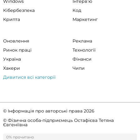
Windows
Інтервʼю
Кібербезпека
Код
Крипта
Маркетинг
Оновлення
Реклама
Ринок праці
Технології
Україна
Фінанси
Хакери
Чипи
Дивитися всі категорії
© Інформація про авторські права 2026
© Фізична особа-підприємець Остафієва Тетяна
Євгеніївна
Правила спільноти
Політика конфіденційності
0% прочитано
0%