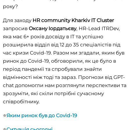
року?
Для заходу
HR community
Kharkiv IT Cluster
запросив
Оксану Іордатьєву
, HR-Lead ITRDev,
яка має 6+ років досвіду в ІТ та успішно
розширила відділ від 12 до 35 спеціалістів під
час кризи Covid-19. Разом ми згадали, яким був
ринок до Covid-19, обговорили, як це було в
період пандемії та спробували знайти
відмінності між тоді та зараз. Прогнози від GPT-
chat допомогли нам розглянути перспективи та
зрозуміти, які скіли потрібні сучасному
співробітнику.
⭐
Яким ринок був до Covid-19
⭐
Ситуація сьогодні