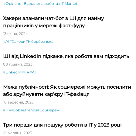
#Фріланс
#Віддалена робота
#IT Market
Хакери зламали чат-бот з ШI для найму
працівників у мережі фаст-фуду
13 січня, 2024
#AI
#Хакери
#Кібербезпека
ШІ від LinkedIn підкаже, яка робота вам підходить
08 травня, 2025
#LinkedIn
#HR
#AI
Межа публічності: Як соцмережі можуть посилити
або зруйнувати кар’єру ІТ-фахівця
18 вересня, 2023
#HR
#Jobs&Trends
#Соцмережі
Три поради для пошуку роботи в ІТ у 2023 році
22 червня, 2023