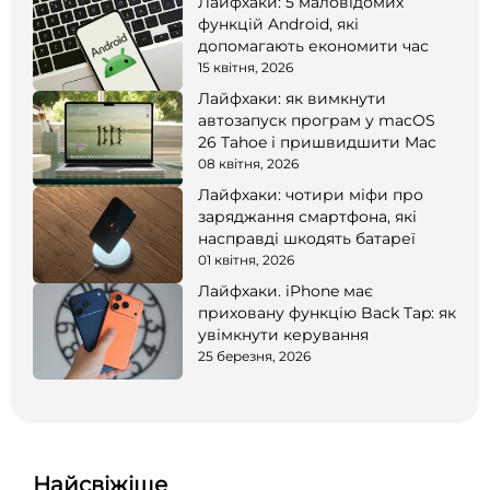
Лайфхаки: 5 маловідомих
функцій Android, які
допомагають економити час
15 квітня, 2026
Лайфхаки: як вимкнути
автозапуск програм у macOS
26 Tahoe і пришвидшити Mac
08 квітня, 2026
Лайфхаки: чотири міфи про
заряджання смартфона, які
насправді шкодять батареї
01 квітня, 2026
Лайфхаки. iPhone має
приховану функцію Back Tap: як
увімкнути керування
25 березня, 2026
Найсвіжіше