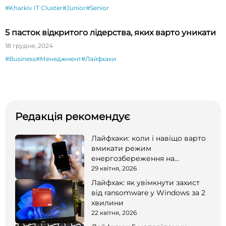
#Kharkiv IT Cluster
#Junior
#Senior
5 пасток відкритого лідерства, яких варто уникати
18 грудня, 2024
#Business
#Менеджмент
#Лайфхаки
Редакція рекомендує
Лайфхаки: коли і навіщо варто
вмикати режим
енергозбереження на
смартфоні
29 квітня, 2026
Лайфхак: як увімкнути захист
від ransomware у Windows за 2
хвилини
22 квітня, 2026