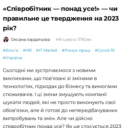
«Співробітник — понад усе!» — чи
правильне це твердження на 2023
рік?
Оксана Іордатьєва
HR-Lead в ITRDev
#Блоги
#HR
#IT Market
#Ринок праці
#Covid-19
#Україна
Сьогодні ми зустрічаємося з новими
викликами, що пов’язані зі змінами в
технологіях, підходах до бізнесу та вимогами
споживачів. І ці зміни змушують компанії
шукати людей, які не просто виконують свої
обов’язки, але й готові до непередбачуваних
випробувань та змін. Але чи дійсно
співробітник понад усе? Як це стосується 2023