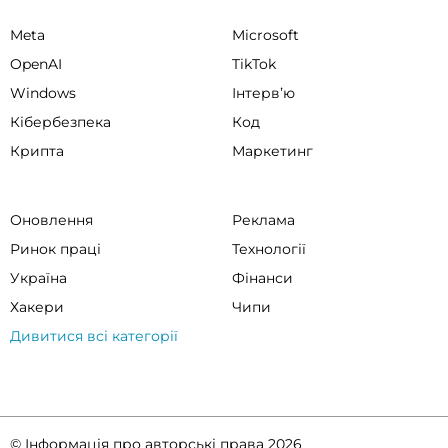
Meta
Microsoft
OpenAI
TikTok
Windows
Інтервʼю
Кібербезпека
Код
Крипта
Маркетинг
Оновлення
Реклама
Ринок праці
Технології
Україна
Фінанси
Хакери
Чипи
Дивитися всі категорії
© Інформація про авторські права 2026