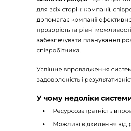
для всіх сторін: компанії, спів
допомагає компанії ефективн
прозорість та рівні можливості
забезпечувати планування ро
співробітника.
Успішне впровадження систем
задоволеність і результативніст
У чому недоліки системи
Ресурсозатратність впро
Можливі відхилення від р