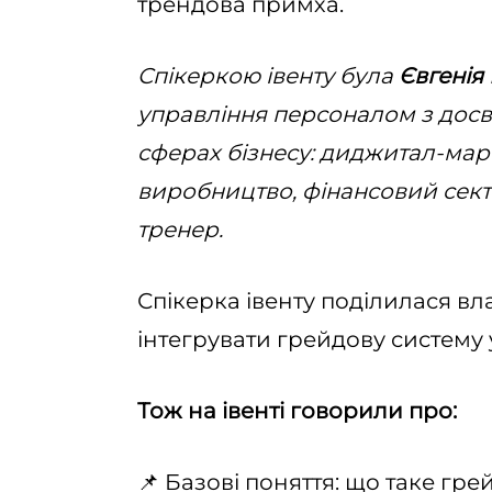
трендова примха.
Спікеркою івенту була
Євгенія
управління персоналом з досві
сферах бізнесу: диджитал-марк
виробництво, фінансовий сект
тренер.
Спікерка івенту поділилася вл
інтегрувати грейдову систему 
Тож на івенті говорили про:
📌 Базові поняття: що таке гре