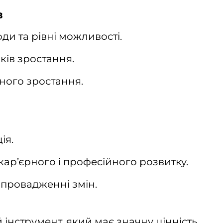
в
ди та рівні можливості.
ків зростання.
ного зростання.
ія.
ар’єрного і професійного розвитку.
 впровадженні змін.
 інструмент, який має значну цінність