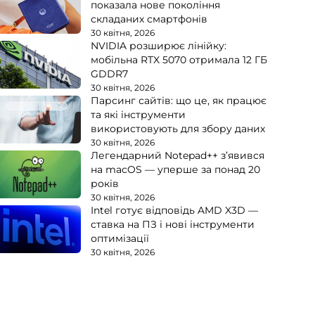
показала нове покоління
складаних смартфонів
30 квітня, 2026
NVIDIA розширює лінійку:
мобільна RTX 5070 отримала 12 ГБ
GDDR7
30 квітня, 2026
Парсинг сайтів: що це, як працює
та які інструменти
використовують для збору даних
30 квітня, 2026
Легендарний Notepad++ з’явився
на macOS — уперше за понад 20
років
30 квітня, 2026
Intel готує відповідь AMD X3D —
ставка на ПЗ і нові інструменти
оптимізації
30 квітня, 2026