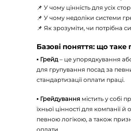
📌 У чому цінність для усіх стор
📌 У чому недоліки системи гр
📌 Як зрозуміти, чи потрібна с
Базові поняття: що таке
▪️ Грейд
– це упорядкування або
для групування посад за пев
стандартизації оплати праці.
▪️ Грейдування
містить у собі п
їхньої цінності для компанії й
певною логікою, а також при
оплати.