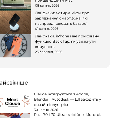
пришвидшити Mac
08 квітня, 2026
Лайфхаки: чотири міфи про
заряджання смартфона, які
насправді шкодять батареї
01 квітня, 2026
Лайфхаки. iPhone має приховану
функцію Back Tap: як увімкнути
керування
25 березня, 2026
айсвіжіше
Claude інтегрується з Adobe,
Blender і Autodesk — ШІ заходить у
дизайн-індустрію
30 квітня, 2026
Razr 70 і 70 Ultra офіційно: Motorola