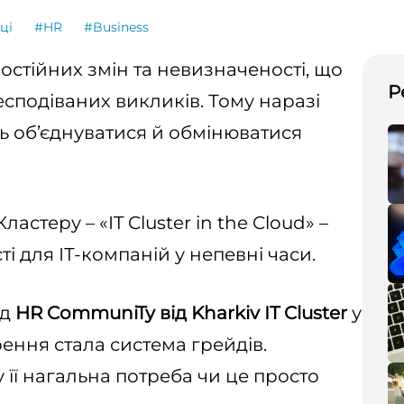
ці
#HR
#Business
 постійних змін та невизначеності, що
Р
сподіваних викликів. Тому наразі
ь об’єднуватися й обмінюватися
астеру – «IT Cluster in the Cloud» –
і для ІТ-компаній у непевні часи.
ід
HR CommuniTy від Kharkiv IT Cluster
у
ення стала система грейдів.
її нагальна потреба чи це просто