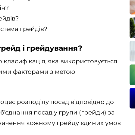
ін?
ейдів?
истема грейдів?
 грейд і грейдування?
 класифікація, яка використовується
ними факторами з метою
роцес розподілу посад відповідно до
 об’єднання посад у групи (грейди) за
значення кожному грейду єдиних умов