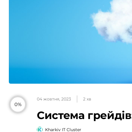
04 жовтня, 2023
2 хв
0%
Система грейдів
Kharkiv IT Cluster