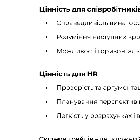
Цінність для співробітникі
Справедливість винагоро
Розуміння наступних кро
Можливості горизонталь
Цінність для HR
Прозорість та аргументац
Планування перспектив к
Легкість у розрахунках і
Система грейдів
– це потужний