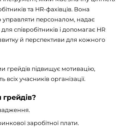
робітників та HR-фахівців. Вона
о управляти персоналом, надає
 для співробітників і допомагає HR
звитку й перспективи для кожного
и грейдів підвищує мотивацію,
ь всіх учасників організації.
 грейдів?
вадження.
инкової заробітної плати.