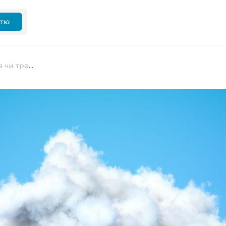
ттю
Система грейдів: нагальна потреба чи трендова примха?