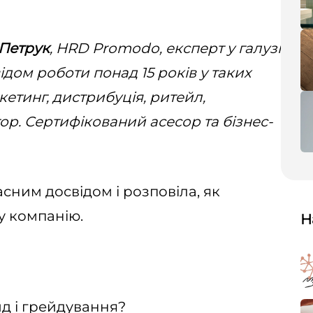
 Петрук
, HRD Promodo, експерт у галузі
дом роботи понад 15 років у таких
етинг, дистрибуція, ритейл,
ор. Сертифікований асесор та бізнес-
асним досвідом і розповіла, як
у компанію.
Н
йд і грейдування?