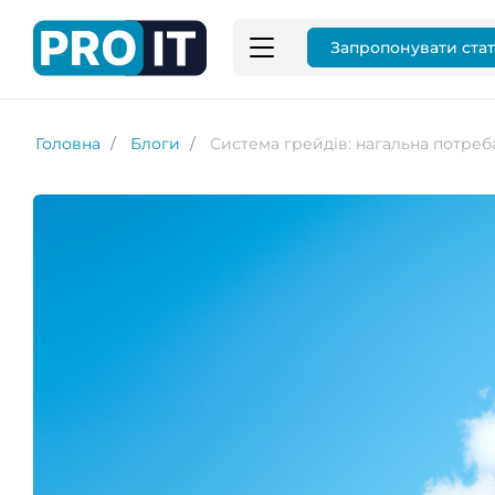
Запропонувати ста
Головна
Блоги