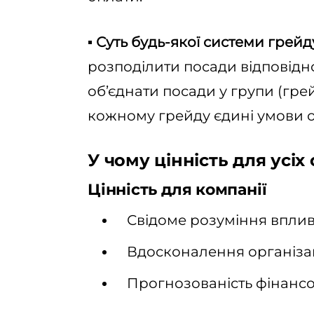
▪️ Суть будь-якої системи гре
розподілити посади відповідно
об’єднати посади у групи (гре
кожному грейду єдині умови о
У чому цінність для усіх 
Цінність для компанії
Свідоме розуміння впливу
Вдосконалення організац
Прогнозованість фінансов