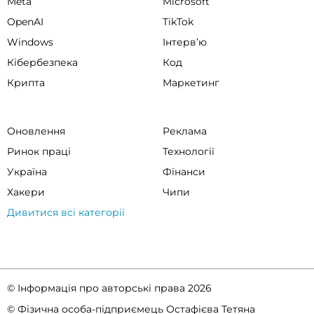
Meta
Microsoft
OpenAI
TikTok
Windows
Інтервʼю
Кібербезпека
Код
Крипта
Маркетинг
Оновлення
Реклама
Ринок праці
Технології
Україна
Фінанси
Хакери
Чипи
Дивитися всі категорії
© Інформація про авторські права 2026
© Фізична особа-підприємець Остафієва Тетяна