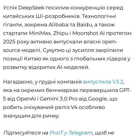
Успіх DeepSeek посилив конкуренцію серед
китайських ШІ-розробників. Технологічні
гіганти, зокрема Alibaba та Baidu, а також
стартапи MiniMax, Zhipu і Moonshot AI протягом
2025 року активно випускали власні open-
source моделі. Сукупно ці зусилля закріпили
позиції Китаю як одного з глобальних лідерів у
розвитку відкритих AI-моделей.
Нагадаємо, у грудні компанія
випустила V3.2
,
яка на окремих бенчмарках перевершила GPT-
5 від OpenAI і Gemini 3.0 Pro від Google, що
робить очікуваний реліз V4 особливо
значущим для ринку.
Підписуйтеся на
ProIT у Telegram
, щоб не