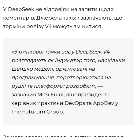
У DeepSeek не відповіли на запити щодо
коментарів. Джерела також зазначають, що
терміни релізу V4 можуть змінитися.
«З ринкової точки зору DeepSeek V4
розглядають як індикатор того, наскільки
швидко моделі, орієнтовані на
програмування, перетворюються на
рушії та платформи розробки»,
—
зазначив Мітч Ешлі, віцепрезидент і
керівник практики DevOps та AppDev у
The Futurum Group.