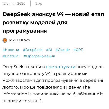
12 січня, 2026
2 хв
DeepSeek анонсує V4 — новий етап
розвитку моделей для
програмування
ProIT NEWS
#Новини
#DeepSeek
#AI
#Claude
#GPT
#ChatGPT
#Програмування
DeepSeek готується
презентувати
нову модель
штучного інтелекту V4 із розширеними
можливостями для програмування в середині
лютого. Про це повідомило видання The
Information із посиланням на осіб, обізнаних із
планами компанії.