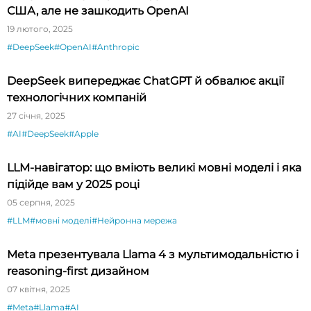
США, але не зашкодить OpenAI
19 лютого, 2025
#DeepSeek
#OpenAI
#Anthropic
DeepSeek випереджає ChatGPT й обвалює акції
технологічних компаній
27 січня, 2025
#AI
#DeepSeek
#Apple
LLM-навігатор: що вміють великі мовні моделі і яка
підійде вам у 2025 році
05 серпня, 2025
#LLM
#мовні моделі
#Нейронна мережа
Meta презентувала Llama 4 з мультимодальністю і
reasoning-first дизайном
07 квітня, 2025
#Meta
#Llama
#AI