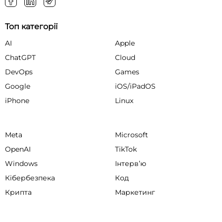
Топ категорії
AI
Apple
ChatGPT
Cloud
DevOps
Games
Google
iOS/iPadOS
iPhone
Linux
Meta
Microsoft
OpenAI
TikTok
Windows
Інтервʼю
Кібербезпека
Код
Крипта
Маркетинг