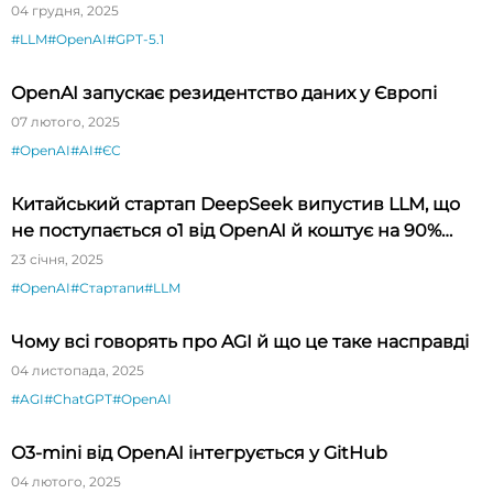
04 грудня, 2025
#LLM
#OpenAI
#GPT-5.1
OpenAI запускає резидентство даних у Європі
07 лютого, 2025
#OpenAI
#AI
#ЄС
Китайський стартап DeepSeek випустив LLM, що
не поступається o1 від OpenAI й коштує на 90%
дешевше
23 січня, 2025
#OpenAI
#Стартапи
#LLM
Чому всі говорять про AGI й що це таке насправді
04 листопада, 2025
#AGI
#ChatGPT
#OpenAI
O3-mini від OpenAI інтегрується у GitHub
04 лютого, 2025