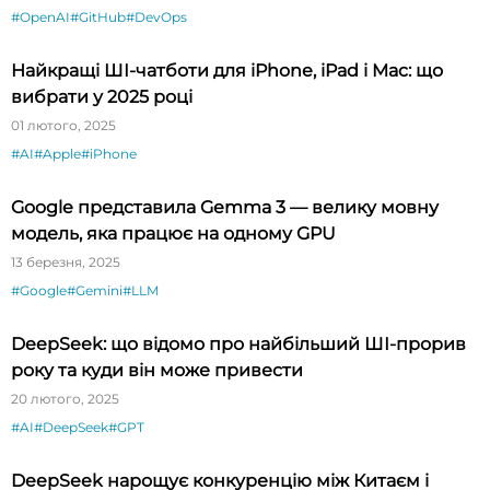
#OpenAI
#GitHub
#DevOps
Найкращі ШІ-чатботи для iPhone, iPad і Mac: що
вибрати у 2025 році
01 лютого, 2025
#AI
#Apple
#iPhone
Google представила Gemma 3 — велику мовну
модель, яка працює на одному GPU
13 березня, 2025
#Google
#Gemini
#LLM
DeepSeek: що відомо про найбільший ШІ-прорив
року та куди він може привести
20 лютого, 2025
#AI
#DeepSeek
#GPT
DeepSeek нарощує конкуренцію між Китаєм і