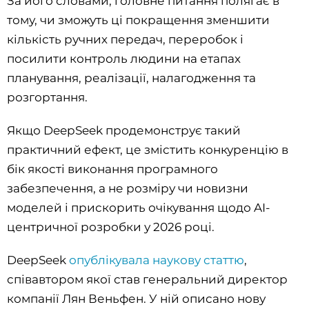
За його словами, головне питання полягає в
тому, чи зможуть ці покращення зменшити
кількість ручних передач, переробок і
посилити контроль людини на етапах
планування, реалізації, налагодження та
розгортання.
Якщо DeepSeek продемонструє такий
практичний ефект, це змістить конкуренцію в
бік якості виконання програмного
забезпечення, а не розміру чи новизни
моделей і прискорить очікування щодо AI-
центричної розробки у 2026 році.
DeepSeek
опублікувала наукову статтю
,
співавтором якої став генеральний директор
компанії Лян Веньфен. У ній описано нову