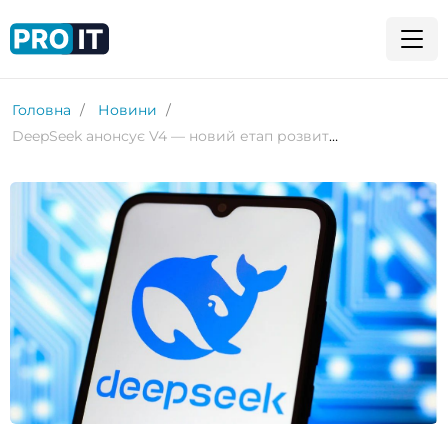
Головна
Новини
DeepSeek анонсує V4 — новий етап розвитку моделей для програмування