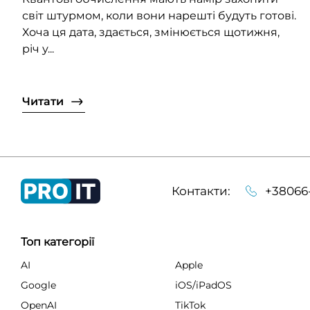
світ штурмом, коли вони нарешті будуть готові.
Хоча ця дата, здається, змінюється щотижня,
річ у...
Читати
Контакти:
+38066
Топ категорії
AI
Apple
Google
iOS/iPadOS
OpenAI
TikTok