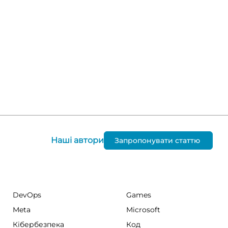
Наші автори
Запропонувати статтю
DevOps
Games
Meta
Microsoft
Кібербезпека
Код