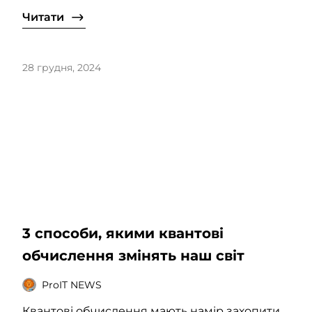
Читати
28 грудня, 2024
3 способи, якими квантові
обчислення змінять наш світ
ProIT NEWS
Квантові обчислення мають намір захопити