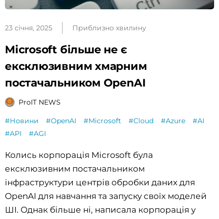
23 січня, 2025
Приблизно хвилину
Microsoft більше не є
ексклюзивним хмарним
постачальником OpenAI
ProIT NEWS
#Новини
#OpenAI
#Microsoft
#Cloud
#Azure
#AI
#API
#AGI
Колись корпорація Microsoft була
ексклюзивним постачальником
інфраструктури центрів обробки даних для
OpenAI для навчання та запуску своїх моделей
ШІ. Однак більше ні, написала корпорація у