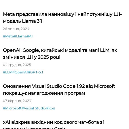
Meta представила найновішу і найпотужнішу ШІ-
модель Llama 3.1
26 липня, 2024
#Meta
#Llama
#AI
OpenAI, Google, китайські моделі та малі LLM: як
змінився ШІ у 2025 році
04 грудня, 2025
#LLM
#OpenAI
#GPT-5.1
Оновлення Visual Studio Code 1.92 від Microsoft
покращує налагодження програм
07 серпня, 2024
#Microsoft
#Visual Studio
#Код
xAI відкрив вихідний код свого чат-бота зі