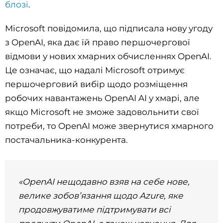
блозі
.
Microsoft повідомила, що підписала нову угоду
з OpenAI, яка дає їй право першочергової
відмови у нових хмарних обчисленнях OpenAI.
Це означає, що надалі Microsoft отримує
першочерговий вибір щодо розміщення
робочих навантажень OpenAI AI у хмарі, але
якщо Microsoft не зможе задовольнити свої
потреби, то OpenAI може звернутися хмарного
постачальника-конкурента.
«OpenAI нещодавно взяв на себе нове,
велике зобов’язання щодо Azure, яке
продовжуватиме підтримувати всі