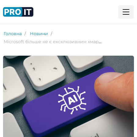
Головна
Новини
Microsoft більше не є ексклюзивним хмарним постачальником OpenAI