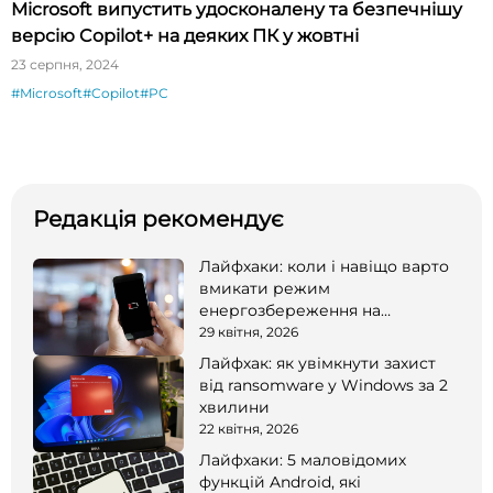
Microsoft випустить удосконалену та безпечнішу
версію Copilot+ на деяких ПК у жовтні
23 серпня, 2024
#Microsoft
#Copilot
#PC
Редакція рекомендує
Лайфхаки: коли і навіщо варто
вмикати режим
енергозбереження на
смартфоні
29 квітня, 2026
Лайфхак: як увімкнути захист
від ransomware у Windows за 2
хвилини
22 квітня, 2026
Лайфхаки: 5 маловідомих
функцій Android, які