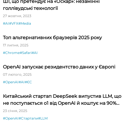
ШІ, що претендує на «Оскар»: незамінні
голлівудські технології
27 жовтня, 2023
#AI
#VFX
#Media
Топ альтернативних браузерів 2025 року
17 липня, 2025
#Chrome
#Safari
#AI
OpenAI запускає резидентство даних у Європі
07 лютого, 2025
#OpenAI
#AI
#ЄС
Китайський стартап DeepSeek випустив LLM, що
не поступається o1 від OpenAI й коштує на 90%
дешевше
23 січня, 2025
#OpenAI
#Стартапи
#LLM