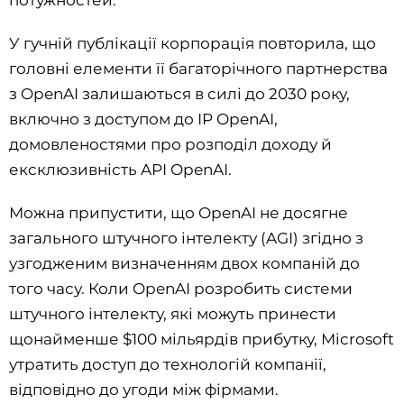
потужностей.
У гучній публікації корпорація повторила, що
головні елементи її багаторічного партнерства
з OpenAI залишаються в силі до 2030 року,
включно з доступом до IP OpenAI,
домовленостями про розподіл доходу й
ексклюзивність API OpenAI.
Можна припустити, що OpenAI не досягне
загального штучного інтелекту (AGI) згідно з
узгодженим визначенням двох компаній до
того часу. Коли OpenAI розробить системи
штучного інтелекту, які можуть принести
щонайменше $100 мільярдів прибутку, Microsoft
утратить доступ до технологій компанії,
відповідно до угоди між фірмами.