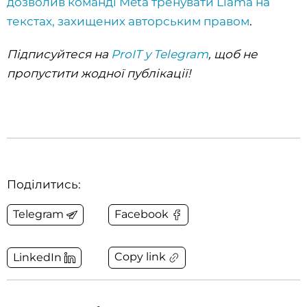
дозволив команді Meta тренувати Llama на
текстах, захищених авторським правом
.
Підписуйтеся на
ProIT у Telegram
, щоб не
пропустити жодної публікації!
Поділитись:
Telegram
Facebook
Copy link
LinkedIn