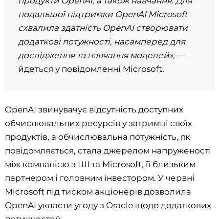
продукти OpenAI, а також навчання. Для
подальшої підтримки OpenAI Microsoft
схвалила здатність OpenAI створювати
додаткові потужності, насамперед для
дослідження та навчання моделей»,
—
йдеться у повідомленні Microsoft.
OpenAI звинувачує відсутність доступних
обчислювальних ресурсів у затримці своїх
продуктів, а обчислювальна потужність, як
повідомляється, стала джерелом напруженості
між компанією з ШІ та Microsoft, її близьким
партнером і головним інвестором. У червні
Microsoft під тиском акціонерів дозволила
OpenAI укласти угоду з Oracle щодо додаткових