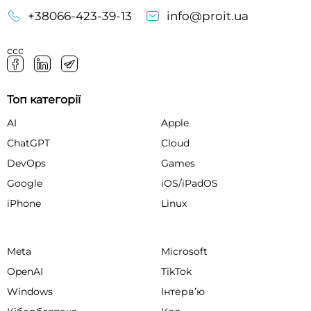
+38066-423-39-13
info@proit.ua
ссс
Топ категорії
AI
Apple
ChatGPT
Cloud
DevOps
Games
Google
iOS/iPadOS
iPhone
Linux
Meta
Microsoft
OpenAI
TikTok
Windows
Інтервʼю