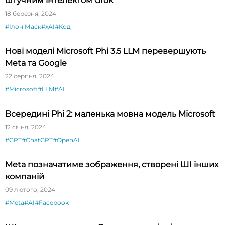
штучним інтелектом Grok
18 березня, 2024
#Ілон Маск
#xAI
#Код
Нові моделі Microsoft Phi 3.5 LLM перевершують
Meta та Google
22 серпня, 2024
#Microsoft
#LLM
#AI
Всередині Phi 2: маленька мовна модель Microsoft
12 січня, 2024
#GPT
#ChatGPT
#OpenAI
Meta позначатиме зображення, створені ШІ інших
компаній
09 лютого, 2024
#Meta
#AI
#Facebook