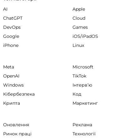
AI
Apple
ChatGPT
Cloud
DevOps
Games
Google
iOS/iPadOS
iPhone
Linux
Meta
Microsoft
OpenAI
TikTok
Windows
Інтервʼю
Кібербезпека
Код
Крипта
Маркетинг
Оновлення
Реклама
Ринок праці
Технології