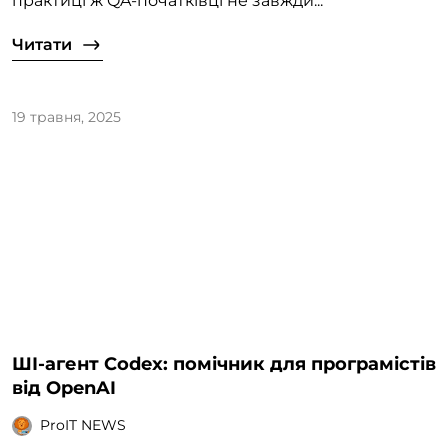
практиці ж QA-початківці не завжди...
Читати
19 травня, 2025
ШІ-агент Codex: помічник для програмістів
від OpenAI
ProIT NEWS