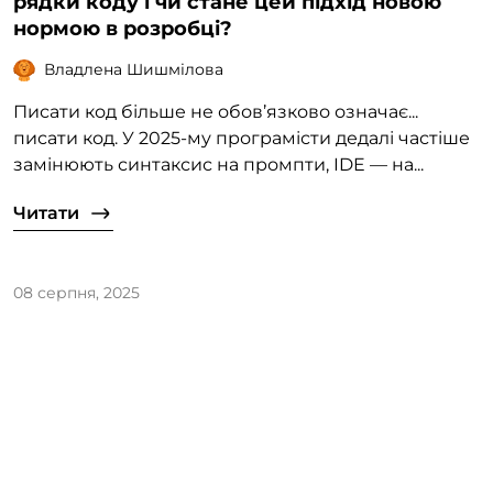
рядки коду і чи стане цей підхід новою
нормою в розробці?
Владлена Шишмілова
Писати код більше не обов’язково означає...
писати код. У 2025-му програмісти дедалі частіше
замінюють синтаксис на промпти, IDE — на...
Читати
08 серпня, 2025