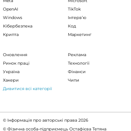
Meta
Microsoft
OpenAI
TikTok
Windows
Інтервʼю
Кібербезпека
Код
Крипта
Маркетинг
Оновлення
Реклама
Ринок праці
Технології
Україна
Фінанси
Хакери
Чипи
Дивитися всі категорії
© Інформація про авторські права 2026
© Фізична особа-підприємець Остафієва Тетяна