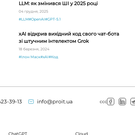
LLM: як змінився ШІ у 2025 році
04 грудня, 2025
#LLM
#OpenAI
#GPT-5.1
xAI відкрив вихідний код свого чат-бота
зі штучним інтелектом Grok
18 березня, 2024
#Ілон Маск
#xAI
#Код
23-39-13
info@proit.ua
ссс
ChatGPT
Cloud