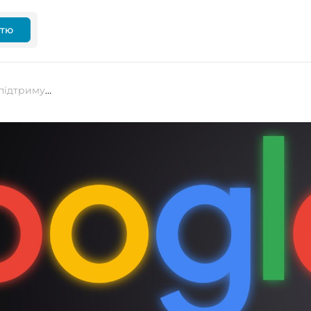
ттю
Google створює ШІ-агента, який підтримуватиме розробників на всіх етапах програмування