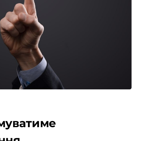
имуватиме
ання