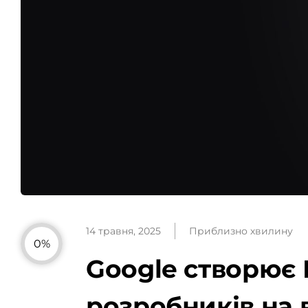
14 травня, 2025
Приблизно хвилину
0%
Google створює 
розробників на 