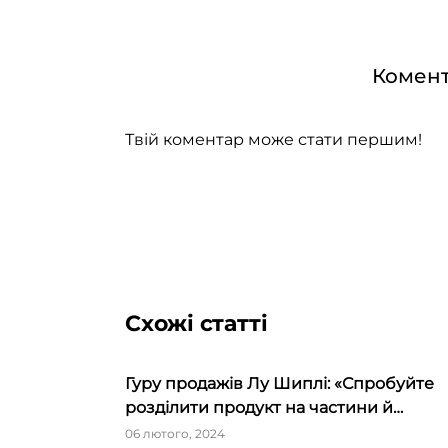
Комент
Твій коментар може стати першим!
Схожі статті
Гуру продажів Лу Шиплі: «Спробуйте
розділити продукт на частини й
продавати окремо – ви будете вражен
06 лютого, 2024