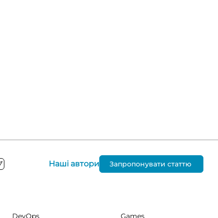
Наші автори
Запропонувати статтю
DevOps
Games