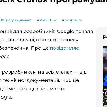
#Програмування
#Розробка
#Технології
нції для розробників Google почала
Р
ореного для підтримки процесу
безпечення. Про це
повідомляє
рела.
розробникам на всіх етапах — від
 технічної документації. Про це
ли демонстрацію або мають
ogle.