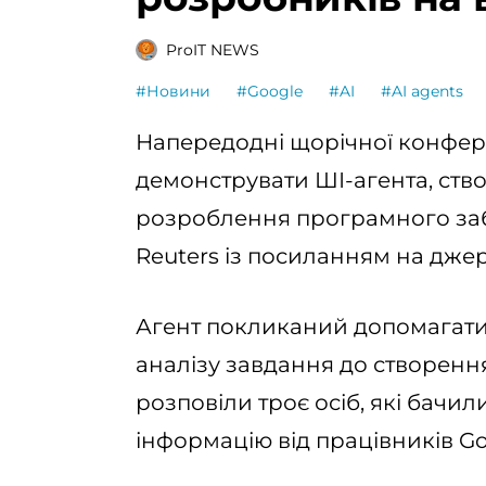
ProIT NEWS
#Новини
#Google
#AI
#AI agents
Напередодні щорічної конфере
демонструвати ШІ-агента, ств
розроблення програмного за
Reuters із посиланням на дже
Агент покликаний допомагати 
аналізу завдання до створення
розповіли троє осіб, які бачи
інформацію від працівників Go