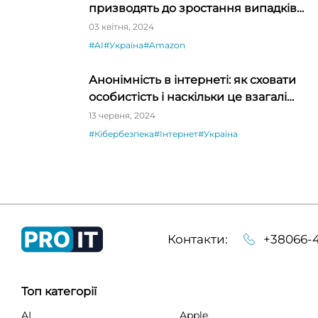
призводять до зростання випадків
дискримінації
03 квітня, 2024
#AI
#Україна
#Amazon
Анонімність в інтернеті: як сховати
особистість і наскільки це взагалі
реально
13 червня, 2024
#Кібербезпека
#Інтернет
#Україна
Контакти:
+38066-4
Топ категорії
AI
Apple