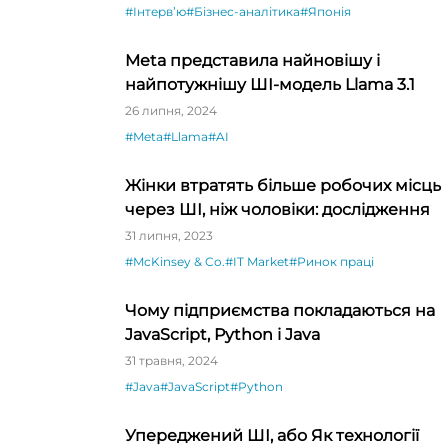
#Інтервʼю
#Бізнес-аналітика
#Японія
Meta представила найновішу і
найпотужнішу ШІ-модель Llama 3.1
26 липня, 2024
#Meta
#Llama
#AI
Жінки втратять більше робочих місць
через ШІ, ніж чоловіки: дослідження
31 липня, 2023
#McKinsey & Co.
#IT Market
#Ринок праці
Чому підприємства покладаються на
JavaScript, Python і Java
31 травня, 2024
#Java
#JavaScript
#Python
Упереджений ШІ, або Як технології