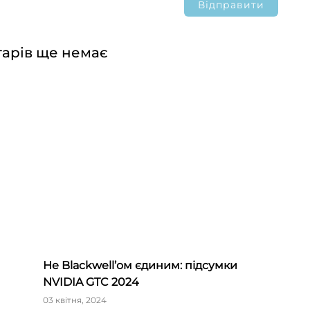
арів ще немає
Не Blackwell’ом єдиним: підсумки
NVIDIA GTC 2024
і»
03 квітня, 2024