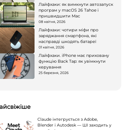
Лайфхаки: як вимкнути автозапуск
програм у macOS 26 Tahoe і
пришвидшити Mac
08 квітня, 2026
Лайфхаки: чотири міфи про
заряджання смартфона, які
насправді шкодять батареї
01 квітня, 2026
Лайфхаки. iPhone має приховану
функцію Back Tap: як увімкнути
керування
25 березня, 2026
айсвіжіше
Claude інтегрується з Adobe,
Blender і Autodesk — ШІ заходить у