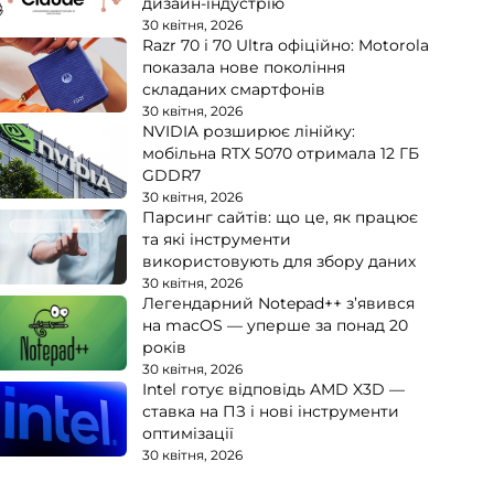
дизайн-індустрію
30 квітня, 2026
Razr 70 і 70 Ultra офіційно: Motorola
показала нове покоління
складаних смартфонів
30 квітня, 2026
NVIDIA розширює лінійку:
мобільна RTX 5070 отримала 12 ГБ
GDDR7
30 квітня, 2026
Парсинг сайтів: що це, як працює
та які інструменти
використовують для збору даних
30 квітня, 2026
Легендарний Notepad++ з’явився
на macOS — уперше за понад 20
років
30 квітня, 2026
Intel готує відповідь AMD X3D —
ставка на ПЗ і нові інструменти
оптимізації
30 квітня, 2026