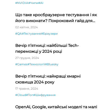
#NVIDIA
#Чипи
#AI
Що таке кросбраузерне тестування і як
його виконати? Покроковий гайд для
QA-початківців
02 квітня, 2024
#QA
#Тестування
#Браузери
Вечір п’ятниці: найбільші Tech-
переможці у 2024 році
27 грудня, 2024
#Games
#Технології
#Bluesky
Вечір п’ятниці: найкращі хмарні
сховища 2024 року
17 травня, 2024
#Cloud
#Топ
#Шифрування
OpenAI, Google, китайські моделі та малі