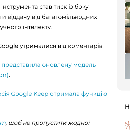
інструмента став тиск із боку
ити віддачу від багатомільярдних
учного інтелекту.
 Google утрималися від коментарів.
 представила оновлену модель
ion)
.
сія Google Keep отримала функцію
Н
am
, щоб не пропустити жодної