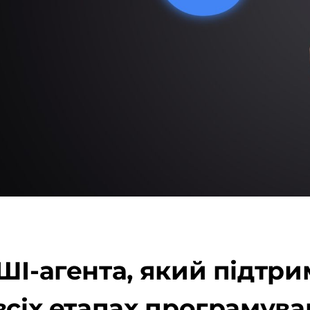
ШІ-агента, який підтр
всіх етапах програмув