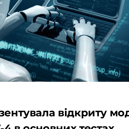
зентувала відкриту мод
4 в основних тестах