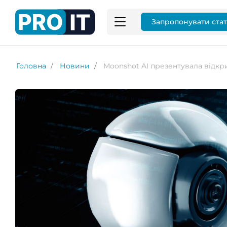
Запропонувати ста
Головна
Новини