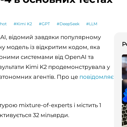
hot
#Kimi K2
#GPT
#DeepSeek
#LLM
AI, відомий завдяки популярному
Р
ну модель із відкритим кодом, яка
рними системами від OpenAI та
зультати Kimi K2 продемонструвала у
втономних агентів. Про це
повідомляє
рою mixture-of-experts і містить 1
ктивується 32 мільярди.