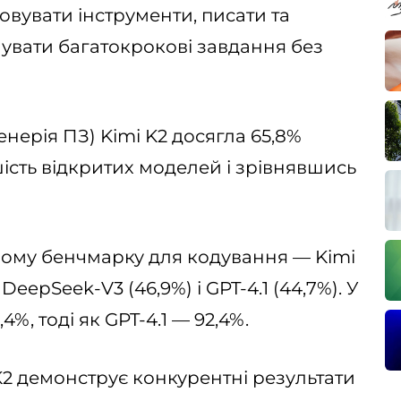
овувати інструменти, писати та
нувати багатокрокові завдання без
женерія ПЗ) Kimi K2 досягла 65,8%
ість відкритих моделей і зрівнявшись
ному бенчмарку для кодування — Kimi
eepSeek-V3 (46,9%) і GPT-4.1 (44,7%). У
, тоді як GPT-4.1 — 92,4%.
K2 демонструє конкурентні результати