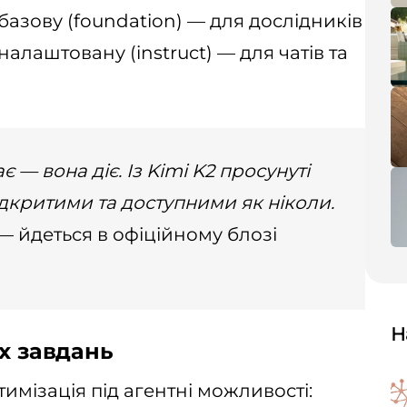
 базову (foundation) — для дослідників
налаштовану (instruct) — для чатів та
є — вона діє. Із Kimi K2 просунуті
ідкритими та доступними як ніколи.
— йдеться в офіційному блозі
Н
х завдань
имізація під агентні можливості: