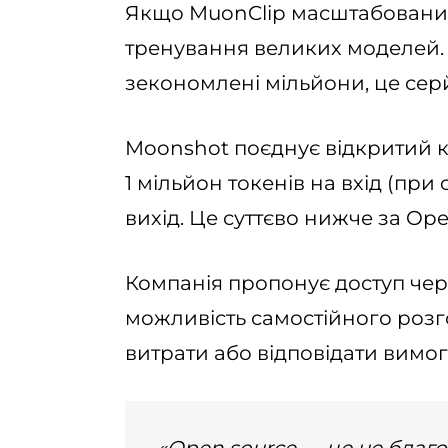
Якщо MuonClip масштабований
тренування великих моделей. У
зекономлені мільйони, це сер
Moonshot поєднує відкритий ко
1 мільйон токенів на вхід (при c
вихід. Це суттєво нижче за Ope
Компанія пропонує доступ чере
можливість самостійного розг
витрати або відповідати вимо