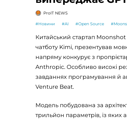
ProIT NEWS
#Новини
#AI
#Open Source
#Moons
Китайський стартап Moonshot 
чатботу Kimi, презентував мов
напряму конкурує з пропрієта
Anthropic. Особливо високі ре
завданнях програмування й а
Venture Beat.
Модель побудована за архітекту
трильйон параметрів, із яких а