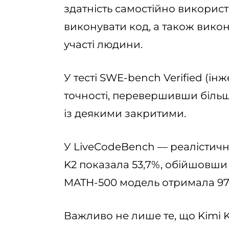
здатність самостійно використ
виконувати код, а також вико
участі людини.
У тесті SWE-bench Verified (ін
точності, перевершивши більш
із деякими закритими.
У LiveCodeBench — реалістич
K2 показала 53,7%, обійшовши D
MATH-500 модель отримала 97,4%
Важливо не лише те, що Kimi 