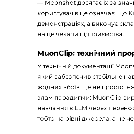
— Moonshot досягає їх за знач
користувачів це означає, що K
демонстраціях, а виконує скл
на це чекали підприємства.
MuonClip: технічний про
У технічній документації Moon
який забезпечив стабільне на
жодних збоїв. Це не просто 
злам парадигми: MuonClip вир
навчання в LLM через перенор
тобто на рівні джерела, а не ч