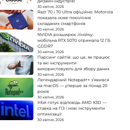
дизайн-індустрію
30 квітня, 2026
Razr 70 і 70 Ultra офіційно: Motorola
показала нове покоління
складаних смартфонів
30 квітня, 2026
NVIDIA розширює лінійку:
мобільна RTX 5070 отримала 12 ГБ
GDDR7
30 квітня, 2026
Парсинг сайтів: що це, як працює
та які інструменти
використовують для збору даних
30 квітня, 2026
Легендарний Notepad++ з’явився
на macOS — уперше за понад 20
років
30 квітня, 2026
Intel готує відповідь AMD X3D —
ставка на ПЗ і нові інструменти
оптимізації
30 квітня, 2026