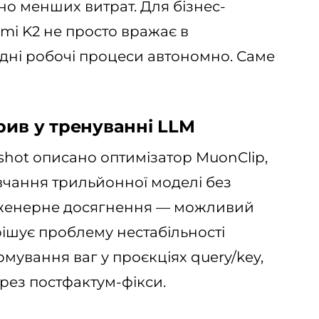
но менших витрат. Для бізнес-
imi K2 не просто вражає в
адні робочі процеси автономно. Саме
рив у тренуванні LLM
shot описано оптимізатор MuonClip,
вчання трильйонної моделі без
інженерне досягнення — можливий
ішує проблему нестабільності
мування ваг у проєкціях query/key,
ерез постфактум-фікси.