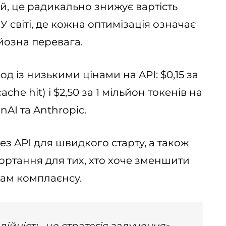
, це радикально знижує вартість
 світі, де кожна оптимізація означає
йозна перевага.
д із низькими цінами на API: $0,15 за
ache hit) і $2,50 за 1 мільйон токенів на
nAI та Anthropic.
з API для швидкого старту, а також
ортання для тих, хто хоче зменшити
гам комплаєнсу.