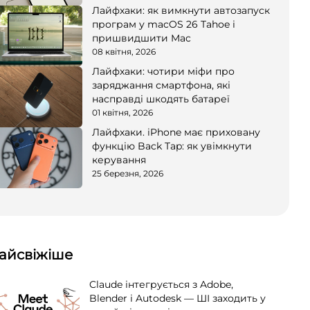
Лайфхаки: як вимкнути автозапуск
програм у macOS 26 Tahoe і
пришвидшити Mac
08 квітня, 2026
Лайфхаки: чотири міфи про
заряджання смартфона, які
насправді шкодять батареї
01 квітня, 2026
Лайфхаки. iPhone має приховану
функцію Back Tap: як увімкнути
керування
25 березня, 2026
айсвіжіше
Claude інтегрується з Adobe,
Blender і Autodesk — ШІ заходить у