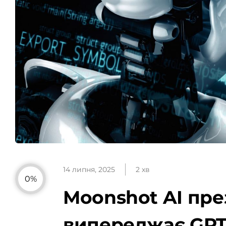
14 липня, 2025
2 хв
0%
Moonshot AI пре
випереджає GPT-