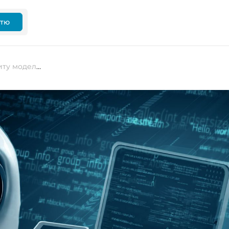
ттю
Moonshot AI презентувала відкриту модель Kimi K2, яка випереджає GPT-4 в основних тестах