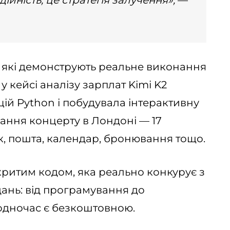
ійність, це стратегія залучення»,
—
 які демонструють реальне виконання
у кейсі аналізу зарплат Kimi K2
ій Python і побудувала інтерактивну
ування концерту в Лондоні — 17
к, пошта, календар, бронювання тощо.
критим кодом, яка реально конкурує з
дань: від програмування до
водночас є безкоштовною.