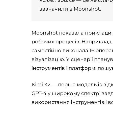
«Open source — це не благод
зазначили в Moonshot.
Moonshot показала приклади,
робочих процесів. Наприклад, 
самостійно виконала 16 операц
візуалізацію. У сценарії план
інструментів і платформ: пошу
Kimi K2 — перша модель із від
GPT-4 у широкому спектрі зав
використання інструментів і 