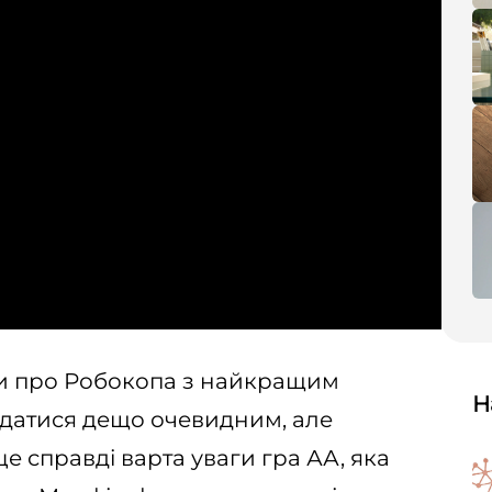
и про Робокопа з найкращим
Н
датися дещо очевидним, але
це справді варта уваги гра АА, яка