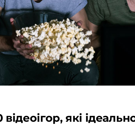
0 відеоігор, які ідеаль