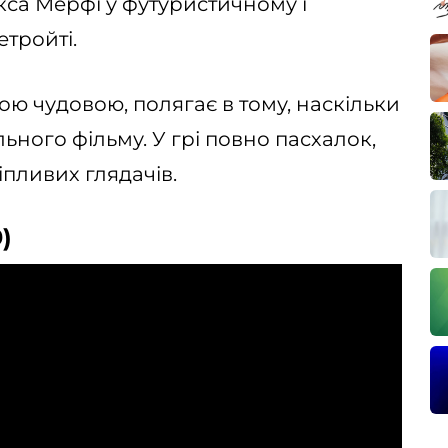
кса Мерфі у футуристичному і
тройті.
кою чудовою, полягає в тому, наскільки
ного фільму. У грі повно пасхалок,
пливих глядачів.
)