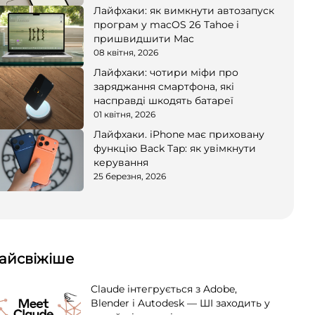
Лайфхаки: як вимкнути автозапуск
програм у macOS 26 Tahoe і
пришвидшити Mac
08 квітня, 2026
Лайфхаки: чотири міфи про
заряджання смартфона, які
насправді шкодять батареї
01 квітня, 2026
Лайфхаки. iPhone має приховану
функцію Back Tap: як увімкнути
керування
25 березня, 2026
айсвіжіше
Claude інтегрується з Adobe,
Blender і Autodesk — ШІ заходить у