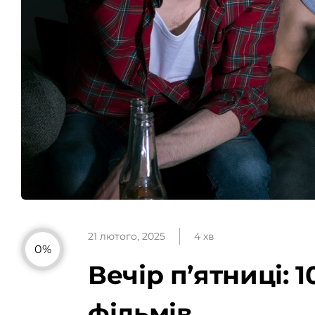
21 лютого, 2025
4 хв
0%
Вечір п’ятниці: 1
фільмів