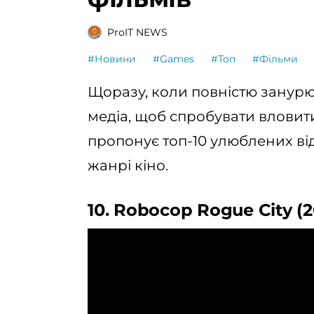
ProIT NEWS
#Новини
#Games
#Топ
#Фільми
Щоразу, коли повністю занурю
медіа, щоб спробувати вловити
пропонує топ-10 улюблених від
жанрі кіно.
10. Robocop Rogue City (2