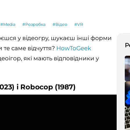
#Media
#Розробка
#Відео
#VR
єшся у відеогру, шукаєш інші форми
Р
 те саме відчуття?
HowToGeek
еоігор, які мають відповідники у
023) і Robocop (1987)