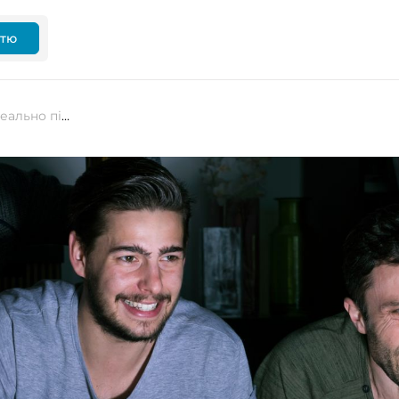
ттю
Вечір п’ятниці: 10 відеоігор, які ідеально підходять до фільмів