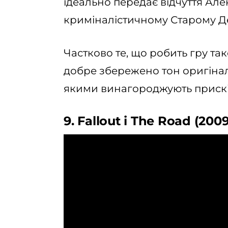
ідеально передає відчуття Але
криміналістичному Старому Де
Частково те, що робить гру та
добре збережено тон оригіналь
якими винагороджують прискі
9. Fallout і The Road (2009