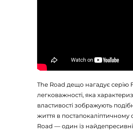
The Road дещо нагадує серію F
легковажності, яка характери
властивості зображують подіб
життя в постапокаліптичному 
Road — один із найдепресивні