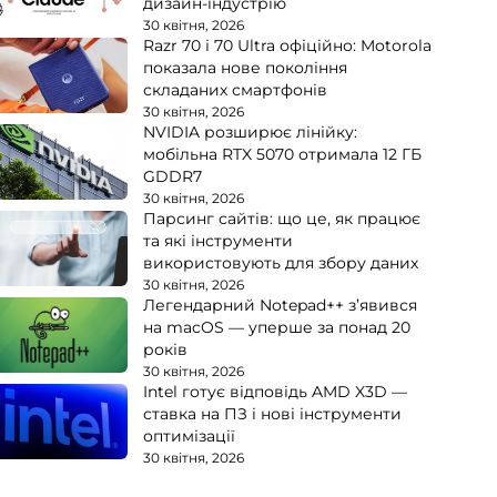
дизайн-індустрію
30 квітня, 2026
Razr 70 і 70 Ultra офіційно: Motorola
показала нове покоління
складаних смартфонів
30 квітня, 2026
NVIDIA розширює лінійку:
мобільна RTX 5070 отримала 12 ГБ
GDDR7
30 квітня, 2026
Парсинг сайтів: що це, як працює
та які інструменти
використовують для збору даних
30 квітня, 2026
Легендарний Notepad++ з’явився
на macOS — уперше за понад 20
років
30 квітня, 2026
Intel готує відповідь AMD X3D —
ставка на ПЗ і нові інструменти
оптимізації
30 квітня, 2026