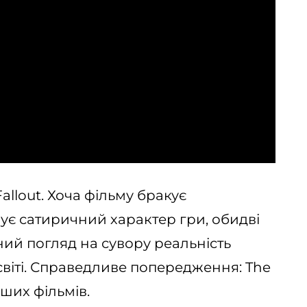
allout. Хоча фільму бракує
зує сатиричний характер гри, обидві
ний погляд на сувору реальність
світі. Справедливе попередження: The
ших фільмів.