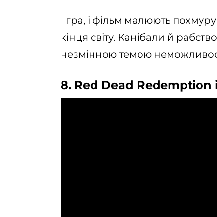
І гра, і фільм малюють похмуру
кінця світу. Канібали й рабств
незмінною темою неможливості
8. Red Dead Redemption і