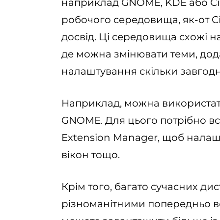
наприклад GNOME, KDE або Ci
робочого середовища, як-от C
досвід. Ці середовища схожі 
де можна змінювати теми, дод
налаштування скільки завгодн
Наприклад, можна використа
GNOME. Для цього потрібно в
Extension Manager, щоб налашт
вікон тощо.
Крім того, багато сучасних дис
різноманітними попередньо в