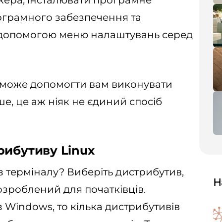
ера, інсталювати програмне
ограмного забезпечення та
 допомогою меню налаштувань серед
 може допомогти вам виконувати
е, це аж ніяк не єдиний спосіб
рибутиву Linux
з терміналу? Виберіть дистрибутив,
Н
озроблений для початківців.
 Windows, то кілька дистрибутивів