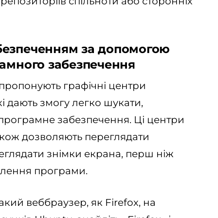
репозиторіїв спільноти або сторонніх
безпеченням за допомогою
рамного забезпечення
 пропонують графічні центри
і дають змогу легко шукати,
програмне забезпечення. Ці центри
кож дозволяють переглядати
ереглядати знімки екрана, перш ніж
влення програми.
кий веббраузер, як Firefox, на