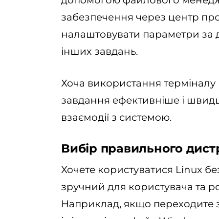
допомогою файлового менедж
забезпечення через центр пр
налаштовувати параметри за
інших завдань.
Хоча використання терміналу
завдання ефективніше і швидш
взаємодії з системою.
Вибір правильного дист
Хочете користуватися Linux бе
зручний для користувача та р
Наприклад, якщо переходите з