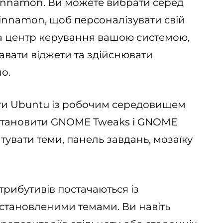
nnamon. Ви можете вибрати серед
innamon, щоб персоналізувати свій
на центр керування вашою системою,
авати віджети та здійснювати
о.
ти Ubuntu із робочим середовищем
становити GNOME Tweaks і GNOME
увати теми, панель завдань, мозаїку
трибутивів постачаються із
становленими темами. Ви навіть