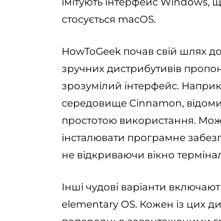
імітують інтерфейс Windows, 
стосується macOS.
HowToGeek почав свій шлях до 
зручних дистрибутивів пропон
зрозумілий інтерфейс. Наприкл
середовище Cinnamon, відоми
простотою використання. Мож
інсталювати програмне забезп
не відкриваючи вікно термінал
Інші чудові варіанти включають
elementary OS. Кожен із цих ди