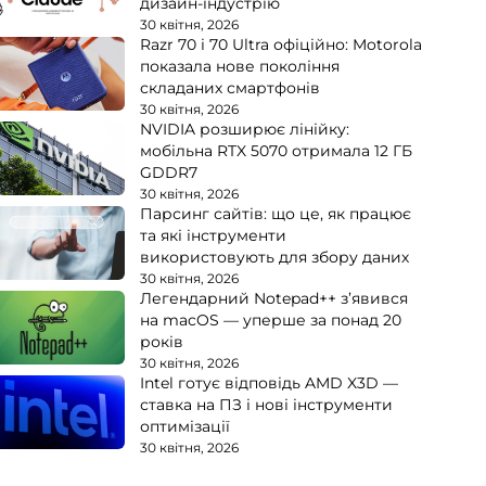
дизайн-індустрію
30 квітня, 2026
Razr 70 і 70 Ultra офіційно: Motorola
показала нове покоління
складаних смартфонів
30 квітня, 2026
NVIDIA розширює лінійку:
мобільна RTX 5070 отримала 12 ГБ
GDDR7
30 квітня, 2026
Парсинг сайтів: що це, як працює
та які інструменти
використовують для збору даних
30 квітня, 2026
Легендарний Notepad++ з’явився
на macOS — уперше за понад 20
років
30 квітня, 2026
Intel готує відповідь AMD X3D —
ставка на ПЗ і нові інструменти
оптимізації
30 квітня, 2026