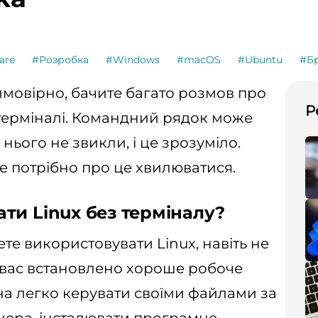
are
#Розробка
#Windows
#macOS
#Ubuntu
#Б
 ймовірно, бачите багато розмов про
Р
терміналі. Командний рядок може
нього не звикли, і це зрозуміло.
е потрібно про це хвилюватися.
ти Linux без терміналу?
ете використовувати Linux, навіть не
 вас встановлено хороше робоче
а легко керувати своїми файлами за