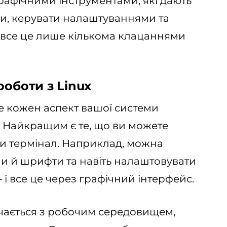
афічними інструментами, які дають
и, керувати налаштуваннями та
І все це лише кількома клацаннями
роботи з Linux
 кожен аспект вашої системи
. Найкращим є те, що ви можете
чи термінал. Наприклад, можна
и й шрифти та навіть налаштовувати
 і все це через графічний інтерфейс.
ачається з робочим середовищем,