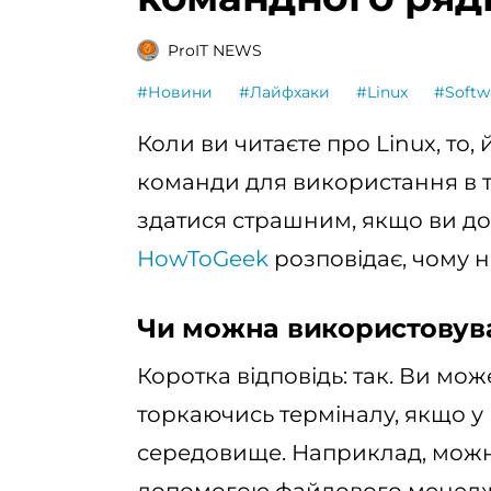
ProIT NEWS
#Новини
#Лайфхаки
#Linux
#Softw
Коли ви читаєте про Linux, то,
команди для використання в 
здатися страшним, якщо ви до 
HowToGeek
розповідає, чому н
Чи можна використовува
Коротка відповідь: так. Ви мож
торкаючись терміналу, якщо у
середовище. Наприклад, можн