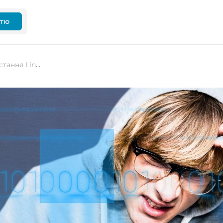
ттю
Лайфхаки: 6 порад щодо використання Linux без командного рядка