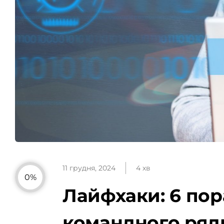
11 грудня, 2024
4 хв
0%
Лайфхаки: 6 пор
командного ряд