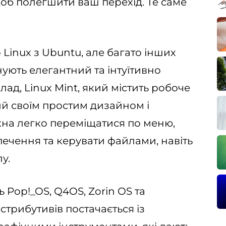
щоб полегшити ваш перехід. Те саме
Linux з Ubuntu, але багато інших
ують елегантний та інтуїтивно
ад, Linux Mint, який містить робоче
й своїм простим дизайном і
на легко переміщатися по меню,
ечення та керувати файлами, навіть
у.
 Pop!_OS, Q4OS, Zorin OS та
стрибутивів постачається із