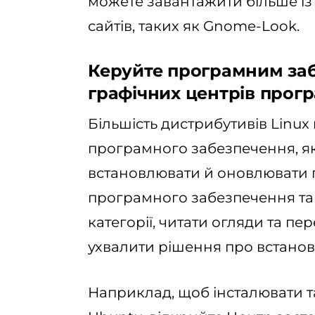
можете завантажити більше із 
сайтів, таких як Gnome-Look.
Керуйте програмним за
графічних центрів прог
Більшість дистрибутивів Linux
програмного забезпечення, як
встановлювати й оновлювати 
програмного забезпечення та
категорії, читати огляди та п
ухвалити рішення про встано
Наприклад, щоб інсталювати та