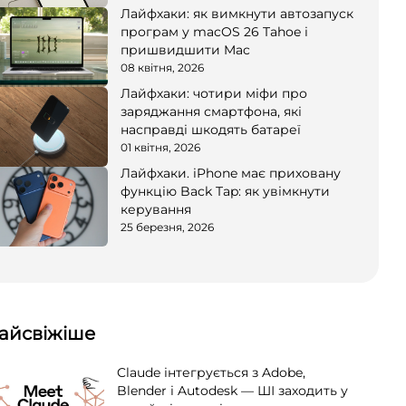
Лайфхаки: як вимкнути автозапуск
програм у macOS 26 Tahoe і
пришвидшити Mac
08 квітня, 2026
Лайфхаки: чотири міфи про
заряджання смартфона, які
насправді шкодять батареї
01 квітня, 2026
Лайфхаки. iPhone має приховану
функцію Back Tap: як увімкнути
керування
25 березня, 2026
айсвіжіше
Claude інтегрується з Adobe,
Blender і Autodesk — ШІ заходить у