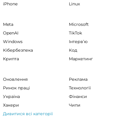
iPhone
Linux
Meta
Microsoft
OpenAI
TikTok
Windows
Інтервʼю
Кібербезпека
Код
Крипта
Маркетинг
Оновлення
Реклама
Ринок праці
Технології
Україна
Фінанси
Хакери
Чипи
Дивитися всі категорії