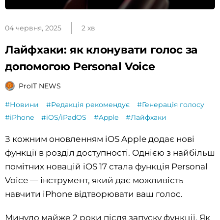
04 червня, 2025
2 хв
Лайфхаки: як клонувати голос за
допомогою Personal Voice
ProIT NEWS
#Новини
#Редакція рекомендує
#Генерація голосу
#iPhone
#iOS/iPadOS
#Apple
#Лайфхаки
З кожним оновленням iOS Apple додає нові
функції в розділ доступності. Однією з найбільш
помітних новацій iOS 17 стала функція Personal
Voice — інструмент, який дає можливість
навчити iPhone відтворювати ваш голос.
Минуло майже 2 роки після запуску функції. Як