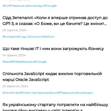
#Go
#Редакція рекомендує
#Google
Сідд Зетепаллі: «Коли я вперше отримав доступ до
GPT-3, я сказав: «О Боже, ви це бачите? Це змінить
світ!»
29 серпня, 2024
#Інтервʼю
#Сідд Зетепаллі
#Vellum
Що таке тіньові IT і чим вони загрожують бізнесу
14 травня, 2024
#SaaS
#Кібербезпека
#Google
Спільнота JavaScript кидає виклик торговельній
марці Oracle JavaScript
23 вересня, 2024
#JavaScript
#Мови программування
#Редакція рекомендує
Як українському стартапу потрапити на найбільшу
інноваційну виставку у світі: інтерв’ю з