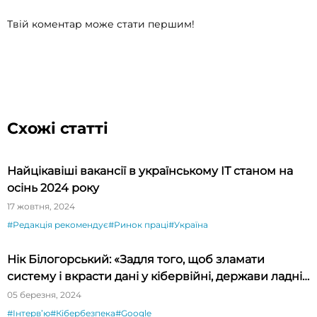
Твій коментар може стати першим!
Схожі статті
Найцікавіші вакансії в українському ІТ станом на
осінь 2024 року
17 жовтня, 2024
#Редакція рекомендує
#Ринок праці
#Україна
Нік Білогорський: «Задля того, щоб зламати
систему і вкрасти дані у кібервійні, держави ладні
платити за zero-day exploit мільйони доларів»
05 березня, 2024
#Інтервʼю
#Кібербезпека
#Google