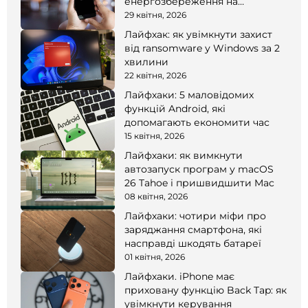
енергозбереження на
смартфоні
29 квітня, 2026
Лайфхак: як увімкнути захист
від ransomware у Windows за 2
хвилини
22 квітня, 2026
Лайфхаки: 5 маловідомих
функцій Android, які
допомагають економити час
15 квітня, 2026
Лайфхаки: як вимкнути
автозапуск програм у macOS
26 Tahoe і пришвидшити Mac
08 квітня, 2026
Лайфхаки: чотири міфи про
заряджання смартфона, які
насправді шкодять батареї
01 квітня, 2026
Лайфхаки. iPhone має
приховану функцію Back Tap: як
увімкнути керування