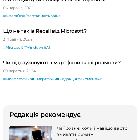
президентом CES Гері Шапіро
06 червня, 2024
#Інтервʼю
#Стартапи
#Україна
Що не так із Recall від Microsoft?
31 травня, 2024
#Microsoft
#Windows
#AI
Чи підслуховують смартфони ваші розмови?
09 вересня, 2024
#Кібербезпека
#Смартфони
#Редакція рекомендує
Редакція рекомендує
Лайфхаки: коли і навіщо варто
вмикати режим