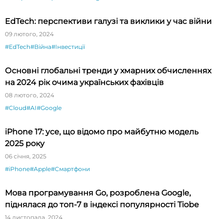
EdTech: перспективи галузі та виклики у час війни
09 лютого, 2024
#EdTech
#Війна
#Інвестиції
Основні глобальні тренди у хмарних обчисленнях
на 2024 рік очима українських фахівців
08 лютого, 2024
#Cloud
#AI
#Google
iPhone 17: усе, що відомо про майбутню модель
2025 року
06 січня, 2025
#iPhone
#Apple
#Смартфони
Мова програмування Go, розроблена Google,
піднялася до топ-7 в індексі популярності Tiobe
14 листопада, 2024