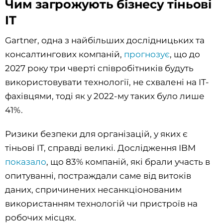
Чим загрожують бізнесу тіньові
IT
Gartner, одна з найбільших дослідницьких та
консалтингових компаній,
прогнозує
, що до
2027 року три чверті співробітників будуть
використовувати технології, не схвалені на IT-
фахівцями, тоді як у 2022-му таких було лише
41%.
Ризики безпеки для організацій, у яких є
тіньові IT, справді великі. Дослідження IBM
показало
, що 83% компаній, які брали участь в
опитуванні, постраждали саме від витоків
даних, спричинених несанкціонованим
використанням технологій чи пристроїв на
робочих місцях.