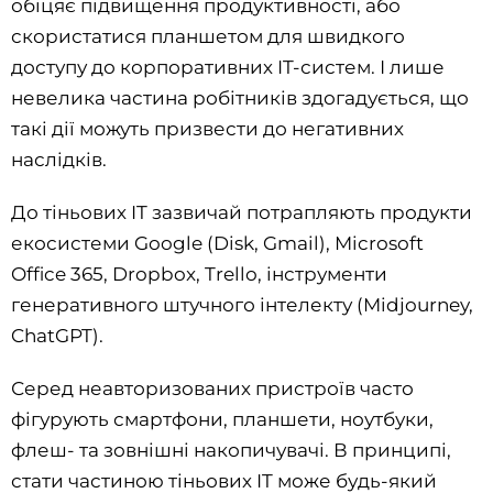
обіцяє підвищення продуктивності, або
скористатися планшетом для швидкого
доступу до корпоративних IT-систем. І лише
невелика частина робітників здогадується, що
такі дії можуть призвести до негативних
наслідків.
До тіньових IT зазвичай потрапляють продукти
екосистеми Google (Disk, Gmail), Microsoft
Office 365, Dropbox, Trello, інструменти
генеративного штучного інтелекту (Midjourney,
ChatGPT).
Серед неавторизованих пристроїв часто
фігурують смартфони, планшети, ноутбуки,
флеш- та зовнішні накопичувачі. В принципі,
стати частиною тіньових IT може будь-який