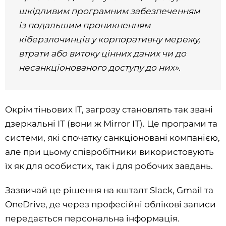
шкідливим програмним забезпеченням
із подальшим проникненням
кіберзлочинців у корпоративну мережу,
втрати або витоку цінних даних чи до
несанкціонованого доступу до них».
Окрім тіньових ІТ, загрозу становлять так звані
дзеркальні ІТ (вони ж Mirror ІТ). Це програми та
системи, які спочатку санкціоновані компанією,
але при цьому співробітники використовують
їх як для особистих, так і для робочих завдань.
Зазвичай це рішення на кшталт Slack, Gmail та
OneDrive, де через професійні облікові записи
передається персональна інформація.