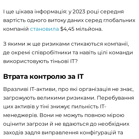
І ще цікава інформація: у 2023 році середня
вартість одного витоку даних серед глобальних
компаній
становила
$4,45 мільйона.
З якими ж ще ризиками стикаються компанії,
де окремі співробітники та навіть цілі команди
використовують тіньові IT?
Втрата контролю за IT
Вразливі IT-активи, про які організація не знає,
загрожують великими ризиками. Перебування
цих активів у тіні знижує пильність IT-
менеджерів. Вони не можуть повною мірою
оцінити загрози й не вдаються до необхідних
заходів задля виправлення конфігурацій та