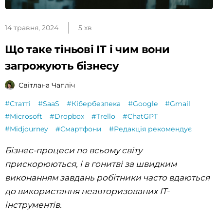
14 травня, 2024
5 хв
Що таке тіньові IT і чим вони
загрожують бізнесу
Світлана Чапліч
#Статті
#SaaS
#Кібербезпека
#Google
#Gmail
#Microsoft
#Dropbox
#Trello
#ChatGPT
#Midjourney
#Смартфони
#Редакція рекомендує
Бізнес-процеси по всьому світу
прискорюються, і в гонитві за швидким
виконанням завдань робітники часто вдаються
до використання неавторизованих ІТ-
інструментів.