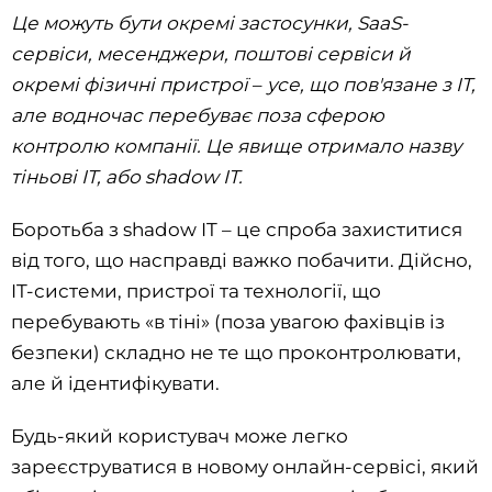
Це можуть бути окремі застосунки, SaaS-
сервіси, месенджери, поштові сервіси й
окремі фізичні пристрої
–
усе, що пов'язане з IT,
але водночас перебуває поза сферою
контролю компанії. Це явище отримало назву
тіньові IT, або shadow IT.
Боротьба з shadow IT – це спроба захиститися
від того, що насправді важко побачити. Дійсно,
IT-системи, пристрої та технології, що
перебувають «в тіні» (поза увагою фахівців із
безпеки) складно не те що проконтролювати,
але й ідентифікувати.
Будь-який користувач може легко
зареєструватися в новому онлайн-сервісі, який