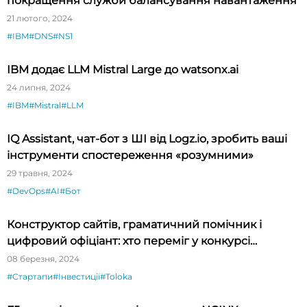
покращення служби балансування навантаження
21 лютого, 2024
#IBM
#DNS
#NS1
IBM додає LLM Mistral Large до watsonx.ai
24 липня, 2024
#IBM
#Mistral
#LLM
IQ Assistant, чат-бот з ШІ від Logz.io, зробить ваші
інструменти спостереження «розумними»
29 травня, 2024
#DevOps
#AI
#Бот
Конструктор сайтів, граматичний помічник і
цифровий офіціант: хто переміг у конкурсі
стартапів ProIT Startup Toloka
08 березня, 2024
#Стартапи
#Інвестиції
#Toloka