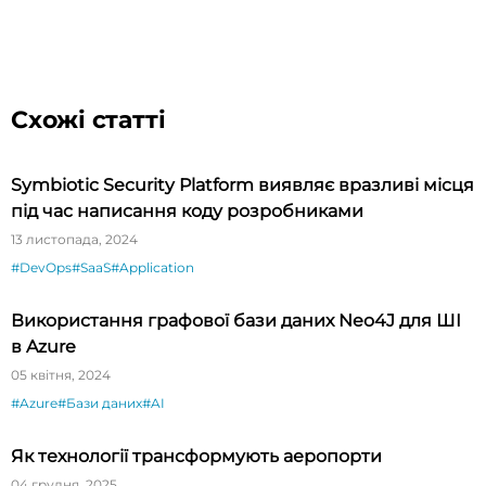
Схожі статті
Symbiotic Security Platform виявляє вразливі місця
під час написання коду розробниками
13 листопада, 2024
#DevOps
#SaaS
#Application
Використання графової бази даних Neo4J для ШІ
в Azure
05 квітня, 2024
#Azure
#Бази даних
#AI
Як технології трансформують аеропорти
04 грудня, 2025