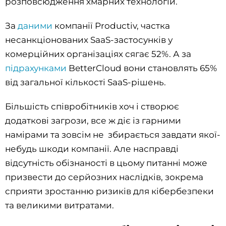
розповсюдження хмарних технологій.
За
даними
компанії Productiv, частка
несанкціонованих SaaS-застосунків у
комерційних організаціях сягає 52%. А за
підрахунками
BetterCloud вони становлять 65%
від загальної кількості SaaS-рішень.
Більшість співробітників хоч і створює
додаткові загрози, все ж діє із гарними
намірами та зовсім не збирається завдати якої-
небудь шкоди компанії. Але насправді
відсутність обізнаності в цьому питанні може
призвести до серйозних наслідків, зокрема
сприяти зростанню ризиків для кібербезпеки
та великими витратами.