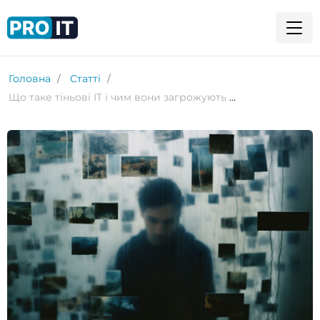
Головна
Статті
Що таке тіньові IT і чим вони загрожують бізнесу