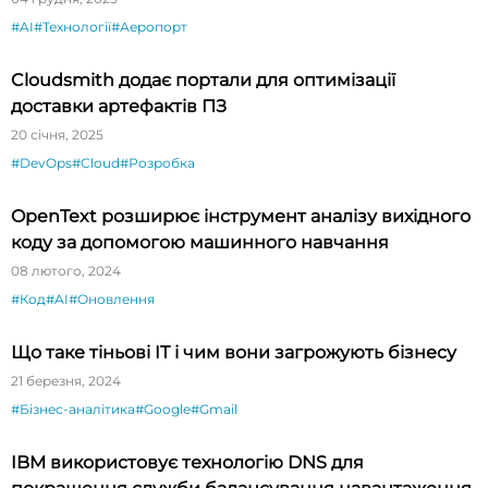
#AI
#Технології
#Аеропорт
Cloudsmith додає портали для оптимізації
доставки артефактів ПЗ
20 січня, 2025
#DevOps
#Cloud
#Розробка
OpenText розширює інструмент аналізу вихідного
коду за допомогою машинного навчання
08 лютого, 2024
#Код
#AI
#Оновлення
Що таке тіньові IT і чим вони загрожують бізнесу
21 березня, 2024
#Бізнес-аналітика
#Google
#Gmail
IBM використовує технологію DNS для