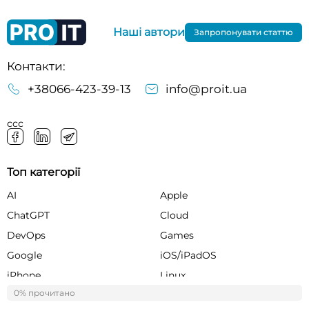
Наші автори
Запропонувати статтю
Контакти:
+38066-423-39-13
info@proit.ua
ссс
Топ категорії
AI
Apple
ChatGPT
Cloud
DevOps
Games
Google
iOS/iPadOS
iPhone
Linux
0% прочитано
0%