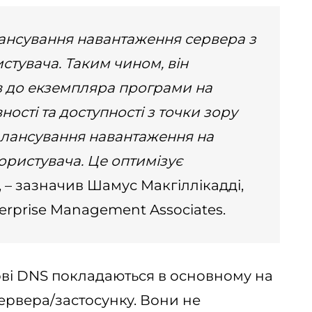
лансування навантаження сервера з
стувача. Таким чином, він
в до екземпляра програми на
ості та доступності з точки зору
балансування навантаження на
ористувача. Це оптимізує
, – зазначив Шамус Макгіллікадді,
erprise Management Associates.
ові DNS покладаються в основному на
ервера/застосунку. Вони не