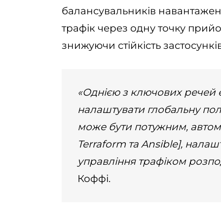
балансувальників навантаженн
трафік через одну точку прий
знижуючи стійкість застосунків
«Однією з ключових речей є
налаштувати глобальну полі
може бути потужним, автом
Terraform та Ansible], нал
управління трафіком розпо
Коффі.