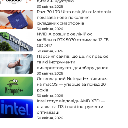
дизайн-індустрію
30 квітня, 2026
Razr 70 і 70 Ultra офіційно: Motorola
показала нове покоління
складаних смартфонів
30 квітня, 2026
NVIDIA розширює лінійку:
мобільна RTX 5070 отримала 12 ГБ
GDDR7
30 квітня, 2026
Парсинг сайтів: що це, як працює
та які інструменти
використовують для збору даних
30 квітня, 2026
Легендарний Notepad++ з’явився
на macOS — уперше за понад 20
років
30 квітня, 2026
Intel готує відповідь AMD X3D —
ставка на ПЗ і нові інструменти
оптимізації
30 квітня, 2026