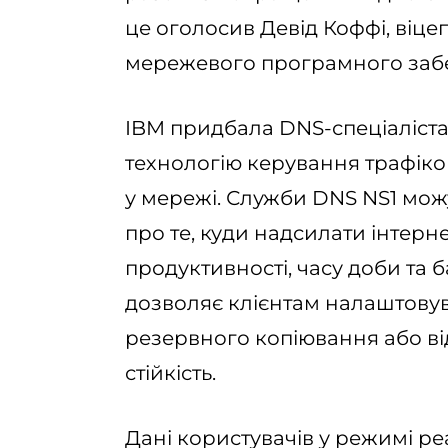
це оголосив Девід Коффі, віцеп
мережевого програмного забе
IBM придбала DNS-спеціаліста 
технологію керування трафіко
у мережі. Служби DNS NS1 мож
про те, куди надсилати інтерне
продуктивності, часу доби та 
дозволяє клієнтам налаштову
резервного копіювання або ві
стійкість.
Дані користувачів у режимі ре