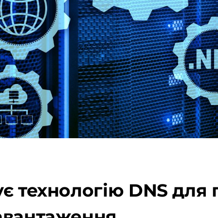
ує технологію DNS для
авантаження