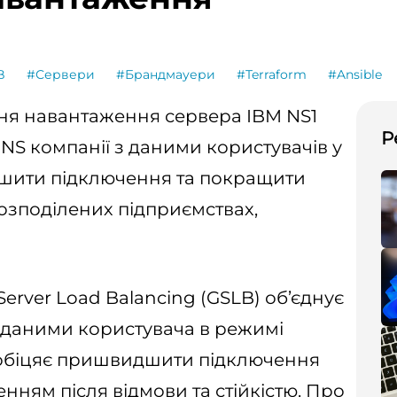
B
#Сервери
#Брандмауери
#Terraform
#Ansible
ня навантаження сервера IBM NS1
Р
NS компанії з даними користувачів у
шити підключення та покращити
розподілених підприємствах,
Server Load Balancing (GSLB) об’єднує
з даними користувача в режимі
й обіцяє пришвидшити підключення
ням після відмови та стійкістю. Про