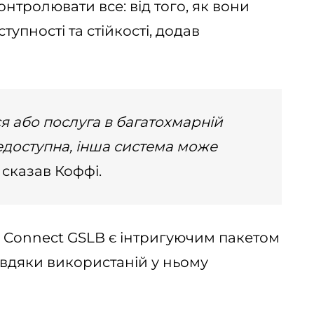
онтролювати все: від того, як вони
тупності та стійкості, додав
я або послуга в багатохмарній
недоступна, інша система може
– сказав Коффі.
1 Connect GSLB є інтригуючим пакетом
авдяки використаній у ньому