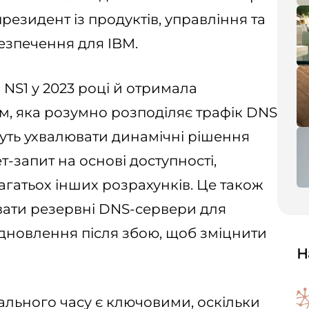
резидент із продуктів, управління та
зпечення для IBM.
NS1 у 2023 році й отримала
м, яка розумно розподіляє трафік DNS
уть ухвалювати динамічні рішення
т-запит на основі доступності,
багатьох інших розрахунків. Це також
вати резервні DNS-сервери для
дновлення після збою, щоб зміцнити
Н
ального часу є ключовими, оскільки