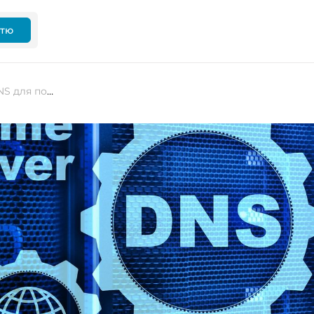
ттю
IBM використовує технологію DNS для покращення служби балансування навантаження