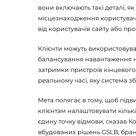
вони включають такі деталі, як
місцезнаходження користувачі
від користувачів сайту або пр
Клієнти можуть використовува
балансування навантаження на
затримки пристроїв кінцевого 
реальному часі, яку система з
Мета полягає в тому, щоб підв
клієнтам налаштовувати кільк
єдину точку відмови, сказав Ко
вбудованих рішень GSLB, бран