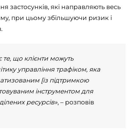
я застосунків, які направляють весь
ому, при цьому збільшуючи ризик і
.
 те, що клієнти можуть
тику управління трафіком, яка
атизованим [із підтримкою
аштовуваним інструментом для
ділених ресурсів»
, – розповів