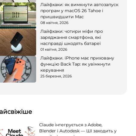
Лайфхаки: як вимкнути автозапуск
програм у macOS 26 Tahoe і
пришвидшити Mac
08 квітня, 2026
Лайфхаки: чотири міфи про
заряджання смартфона, які
насправді шкодять батареї
01 квітня, 2026
Лайфхаки. iPhone має приховану
функцію Back Tap: як увімкнути
керування
25 березня, 2026
айсвіжіше
Claude інтегрується з Adobe,
Blender і Autodesk — ШІ заходить у