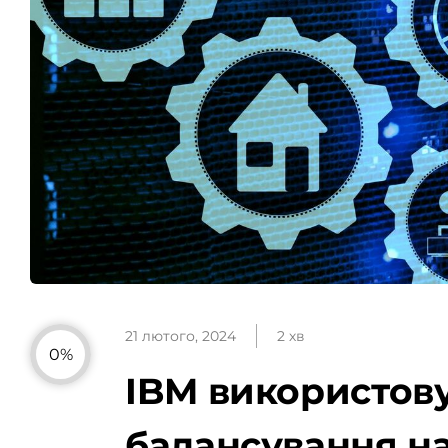
21 лютого, 2024
2 хв
0%
IBM використов
балансування н