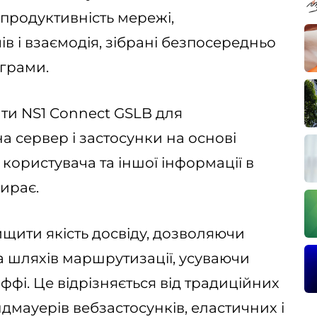
 продуктивність мережі,
в і взаємодія, зібрані безпосередньо
ограми.
ти NS1 Connect GSLB для
 сервер і застосунки на основі
користувача та іншої інформації в
бирає.
ищити якість досвіду, дозволяючи
а шляхів маршрутизації, усуваючи
ффі. Це відрізняється від традиційних
дмауерів вебзастосунків, еластичних і