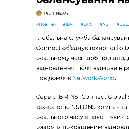
ProIT NEWS
#Новини
#IBM
#DNS
#NS1
#GSL
Глобальна служба балансуван
Connect об’єднує технологію D
реальному часі, щоб пришвид
відновлення після відмови в 
повідомляє
NetworkWorld
.
Сервіс IBM NS1 Connect Global 
технологію NS1 DNS компанії 
реального часу в пакеті, яки
разом із покращеним відновлен