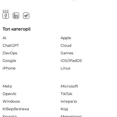
ссс
Топ категорії
AI
Apple
ChatGPT
Cloud
DevOps
Games
Google
iOS/iPadOS
iPhone
Linux
Meta
Microsoft
OpenAI
TikTok
Windows
Інтервʼю
Кібербезпека
Код
Крипта
Маркетинг