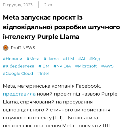
11 грудня, 2023
2 хв
Meta запускає проєкт із
відповідальної розробки штучного
інтелекту Purple Llama
ProIT NEWS
#Новини
#Meta
#Llama
#LLM
#AI
#Код
#Кібербезпека
#IBM
#NVIDIA
#Microsoft
#AWS
#Google Cloud
#Intel
Meta, материнська компанія Facebook,
представила
новий проєкт під назвою Purple
Llama, спрямований на просування
відповідального й етичного використання
штучного інтелекту (ШІ). Ця ініціатива
підкреслює прагнення Meta просувати ШІ,