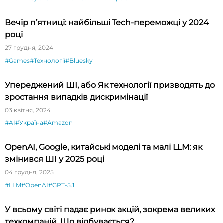
Вечір п’ятниці: найбільші Tech-переможці у 2024
році
27 грудня, 2024
#Games
#Технології
#Bluesky
Упереджений ШІ, або Як технології призводять до
зростання випадків дискримінації
03 квітня, 2024
#AI
#Україна
#Amazon
OpenAI, Google, китайські моделі та малі LLM: як
змінився ШІ у 2025 році
04 грудня, 2025
#LLM
#OpenAI
#GPT-5.1
У всьому світі падає ринок акцій, зокрема великих
техкомпаній. Що відбувається?