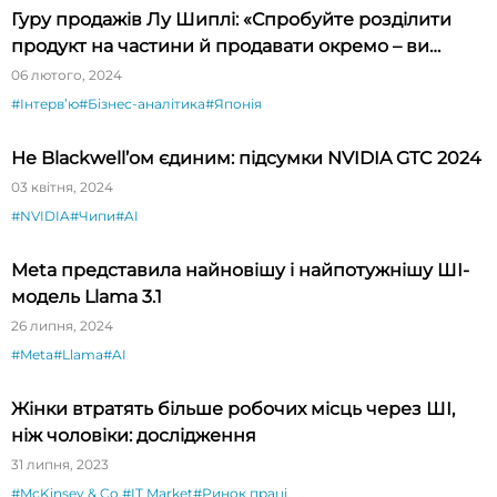
Гуру продажів Лу Шиплі: «Спробуйте розділити
продукт на частини й продавати окремо – ви
будете вражені»
06 лютого, 2024
#Інтервʼю
#Бізнес-аналітика
#Японія
Не Blackwell’ом єдиним: підсумки NVIDIA GTC 2024
03 квітня, 2024
#NVIDIA
#Чипи
#AI
Meta представила найновішу і найпотужнішу ШІ-
модель Llama 3.1
26 липня, 2024
#Meta
#Llama
#AI
Жінки втратять більше робочих місць через ШІ,
ніж чоловіки: дослідження
31 липня, 2023
#McKinsey & Co.
#IT Market
#Ринок праці