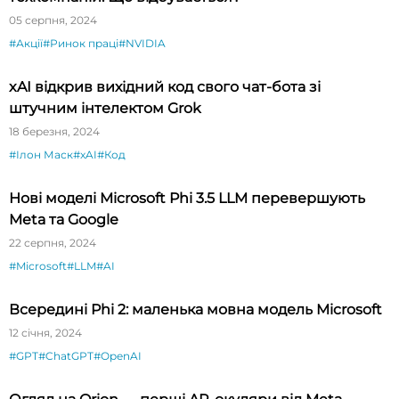
05 серпня, 2024
#Акції
#Ринок праці
#NVIDIA
xAI відкрив вихідний код свого чат-бота зі
штучним інтелектом Grok
18 березня, 2024
#Ілон Маск
#xAI
#Код
Нові моделі Microsoft Phi 3.5 LLM перевершують
Meta та Google
22 серпня, 2024
#Microsoft
#LLM
#AI
Всередині Phi 2: маленька мовна модель Microsoft
12 січня, 2024
#GPT
#ChatGPT
#OpenAI