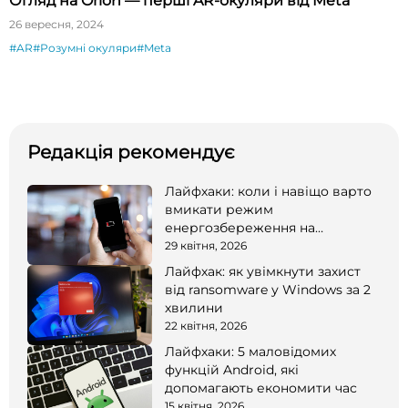
Огляд на Orion — перші AR-окуляри від Meta
26 вересня, 2024
#AR
#Розумні окуляри
#Meta
Редакція рекомендує
Лайфхаки: коли і навіщо варто
вмикати режим
енергозбереження на
смартфоні
29 квітня, 2026
Лайфхак: як увімкнути захист
від ransomware у Windows за 2
хвилини
22 квітня, 2026
Лайфхаки: 5 маловідомих
функцій Android, які
допомагають економити час
15 квітня, 2026