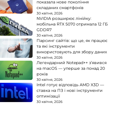
показала нове покоління
складаних смартфонів
30 квітня, 2026
NVIDIA розширює лінійку:
мобільна RTX 5070 отримала 12 ГБ
GDDR7
30 квітня, 2026
Парсинг сайтів: що це, як працює
та які інструменти
використовують для збору даних
30 квітня, 2026
Легендарний Notepad++ з’явився
на macOS — уперше за понад 20
років
30 квітня, 2026
Intel готує відповідь AMD X3D —
ставка на ПЗ і нові інструменти
оптимізації
30 квітня, 2026