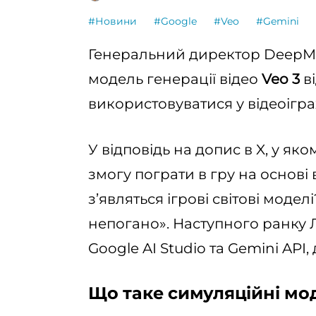
#Новини
#Google
#Veo
#Gemini
Генеральний директор DeepMin
модель генерації відео
Veo 3
в
використовуватися у відеоігра
У відповідь на допис в X, у як
змогу пограти в гру на основі в
з’являться ігрові світові моделі
непогано». Наступного ранку Л
Google AI Studio та Gemini API, 
Що таке симуляційні мод