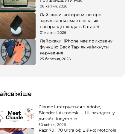
пришвидшити Mac
08 квітня, 2026
Лайфхаки: чотири міфи про
заряджання смартфона, які
насправді шкодять батареї
01 квітня, 2026
Лайфхаки. iPhone має приховану
функцію Back Tap: як увімкнути
керування
25 березня, 2026
айсвіжіше
Claude інтегрується з Adobe,
Blender і Autodesk — ШІ заходить у
дизайн-індустрію
30 квітня, 2026
Razr 70 і 70 Ultra офіційно: Motorola