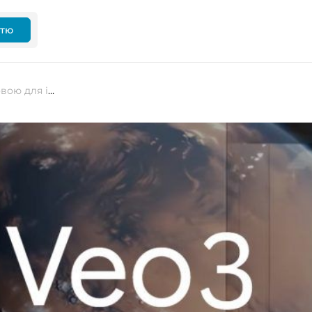
ттю
Чи може Google Veo 3 стати основою для ігрових світів?