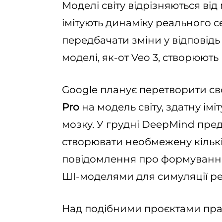
Моделі світу відрізняються від
імітують динаміку реального 
передбачати зміни у відповідь 
моделі, як-от Veo 3, створюють
Google планує перетворити с
Pro
на модель світу, здатну ім
мозку. У грудні DeepMind пре
створювати необмежену кількіст
повідомлення про формування
ШІ-моделями для симуляції реа
Над подібними проєктами прац