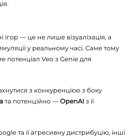
ія.
 ігор — це не лише візуалізація, а
имуляції у реальному часі. Саме тому
ме потенціал Veo з Genie для
вхнутися з конкуренцією з боку
a
та потенційно —
OpenAI
з її
ogle та її агресивну дистрибуцію, інші