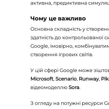
активна, предиктивна симуляц
Чому це важливо
Основна складність у створенні
здатність до контрольованої с
Google, імовірно, комбінувати
створення ігрових світів.
У цій сфері Google може зішто
Microsoft
,
Scenario
,
Runway
,
Pik
відеомоделлю
Sora
.
З огляду на потужні ресурси Go