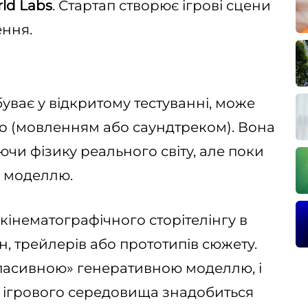
ld Labs
. Стартап створює ігрові сцени
ення.
буває у відкритому тестуванні, може
іо (мовленням або саундтреком). Вона
уючи фізику реального світу, але поки
ю моделлю.
кінематографічного сторітелінгу в
н, трейлерів або прототипів сюжету.
пасивною» генеративною моделлю, і
 ігрового середовища знадобиться