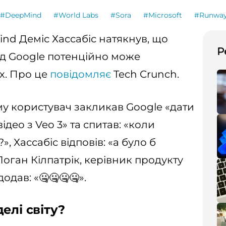
#DeepMind
#World Labs
#Sora
#Microsoft
#Runway
d Деміс Хассабіс натякнув, що
Р
ід Google потенційно може
х. Про це
повідомляє
Tech Crunch.
ому користувач закликав Google «дати
ідео з Veo 3» та спитав: «коли
?», Хассабіс відповів: «а було б
оган Кілпатрік, керівник продукту
додав: «🤐🤐🤐🤐».
елі світу?