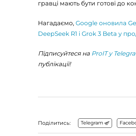
гравці мають бути готові до ко
Нагадаємо,
Google оновила Ge
DeepSeek R1 і Grok 3 Beta у пр
Підписуйтеся на
ProIT у Telegr
публікації!
Поділитись:
Telegram
Faceb