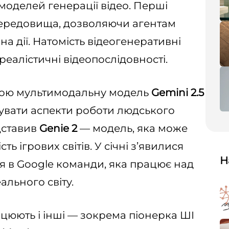
 моделей генерації відео. Перші
середовища, дозволяючи агентам
на дії. Натомість відеогенеративні
 реалістичні відеопослідовності.
вою мультимодальну модель
Gemini 2.5
ітувати аспекти роботи людського
дставив
Genie 2
— модель, яка може
ь ігрових світів. У січні з’явилися
Н
 в Google команди, яка працює над
льного світу.
юють і інші — зокрема піонерка ШІ