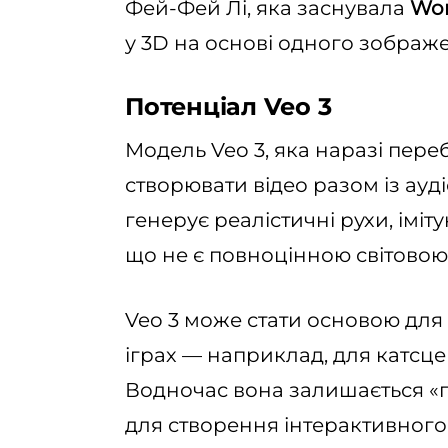
Фей-Фей Лі, яка заснувала
Wor
у 3D на основі одного зображ
Потенціал Veo 3
Модель Veo 3, яка наразі пере
створювати відео разом із ауд
генерує реалістичні рухи, іміт
що не є повноцінною світово
Veo 3 може стати основою для 
іграх — наприклад, для катсце
Водночас вона залишається «
для створення інтерактивного