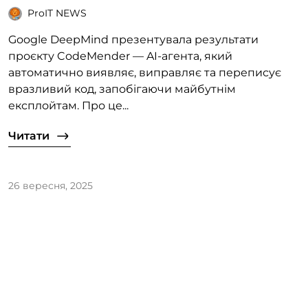
ProIT NEWS
Google DeepMind презентувала результати
проєкту CodeMender — AI-агента, який
автоматично виявляє, виправляє та переписує
вразливий код, запобігаючи майбутнім
експлойтам. Про це...
Читати
26 вересня, 2025