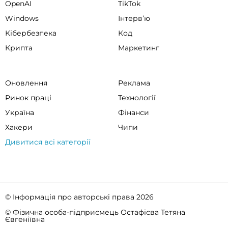
OpenAI
TikTok
Windows
Інтервʼю
Кібербезпека
Код
Крипта
Маркетинг
Оновлення
Реклама
Ринок праці
Технології
Україна
Фінанси
Хакери
Чипи
Дивитися всі категорії
© Інформація про авторські права 2026
© Фізична особа-підприємець Остафієва Тетяна
Євгеніївна