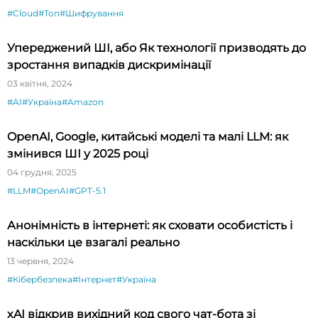
#Cloud
#Топ
#Шифрування
Упереджений ШІ, або Як технології призводять до
зростання випадків дискримінації
03 квітня, 2024
#AI
#Україна
#Amazon
OpenAI, Google, китайські моделі та малі LLM: як
змінився ШІ у 2025 році
04 грудня, 2025
#LLM
#OpenAI
#GPT-5.1
Анонімність в інтернеті: як сховати особистість і
наскільки це взагалі реально
13 червня, 2024
#Кібербезпека
#Інтернет
#Україна
xAI відкрив вихідний код свого чат-бота зі