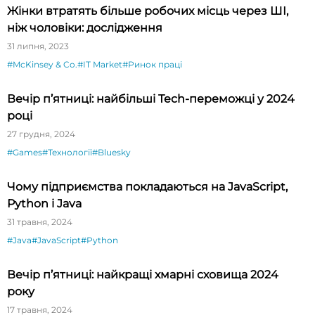
Жінки втратять більше робочих місць через ШІ,
ніж чоловіки: дослідження
31 липня, 2023
#McKinsey & Co.
#IT Market
#Ринок праці
Вечір п’ятниці: найбільші Tech-переможці у 2024
році
27 грудня, 2024
#Games
#Технології
#Bluesky
Чому підприємства покладаються на JavaScript,
Python і Java
31 травня, 2024
#Java
#JavaScript
#Python
Вечір п’ятниці: найкращі хмарні сховища 2024
року
17 травня, 2024