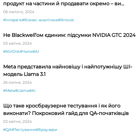
продукт на частини й продавати окремо – ви
будете вражені»
06 лютого, 2024
#Інтервʼю
#Бізнес-аналітика
#Японія
Не Blackwell’ом єдиним: підсумки NVIDIA GTC 2024
03 квітня, 2024
#NVIDIA
#Чипи
#AI
Meta представила найновішу і найпотужнішу ШІ-
модель Llama 3.1
26 липня, 2024
#Meta
#Llama
#AI
Що таке кросбраузерне тестування і як його
виконати? Покроковий гайд для QA-початківців
02 квітня, 2024
#QA
#Тестування
#Браузери