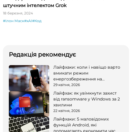
штучним інтелектом Grok
18 березня, 2024
#Ілон Маск
#xAI
#Код
Редакція рекомендує
Лайфхаки: коли і навіщо варто
вмикати режим
енергозбереження на
смартфоні
29 квітня, 2026
Лайфхак: як увімкнути захист
від ransomware у Windows за 2
хвилини
22 квітня, 2026
Лайфхаки: 5 маловідомих
функцій Android, які
допомагають економити час