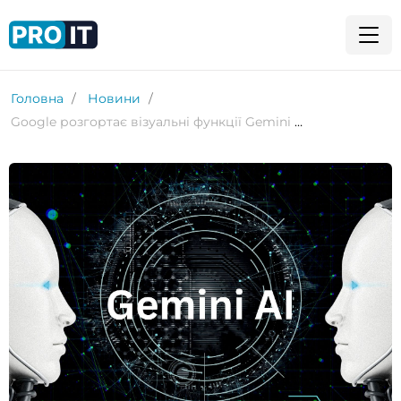
Головна
Новини
Google розгортає візуальні функції Gemini в реальному часі