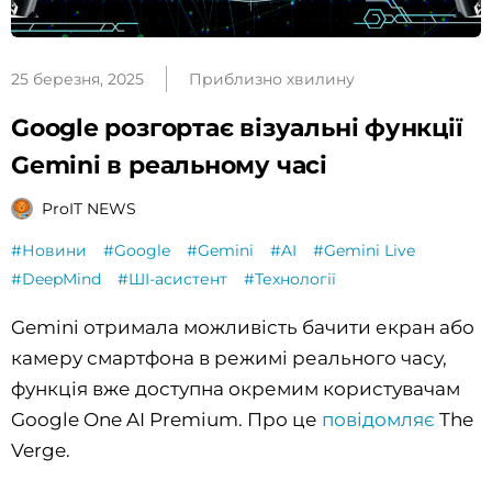
25 березня, 2025
Приблизно хвилину
Google розгортає візуальні функції
Gemini в реальному часі
ProIT NEWS
#Новини
#Google
#Gemini
#AI
#Gemini Live
#DeepMind
#ШІ-асистент
#Технології
Gemini отримала можливість бачити екран або
камеру смартфона в режимі реального часу,
функція вже доступна окремим користувачам
Google One AI Premium. Про це
повідомляє
The
Verge.