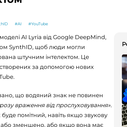
thID
#AI
#YouTube
оделі AI Lyria від Google DeepMind,
Р
ом SynthID, щоб люди могли
ована штучним інтелектом. Це
, створених за допомогою нових
Tube.
ано, що водяний знак не повинен
агрозу враження від прослуховування».
 буде помітний, навіть якщо звукову
 або зменшено, або якщо вона має