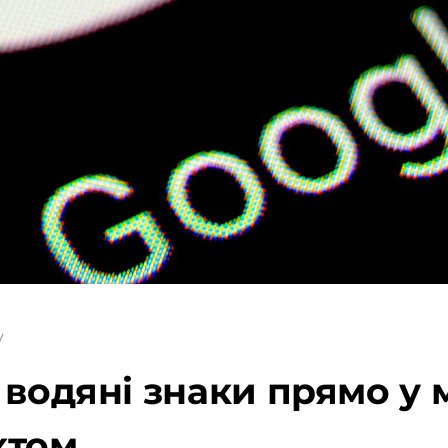
у
 водяні знаки прямо у 
ктом