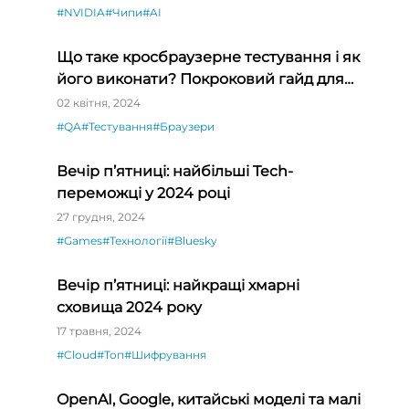
#NVIDIA
#Чипи
#AI
Що таке кросбраузерне тестування і як
його виконати? Покроковий гайд для
QA-початківців
02 квітня, 2024
#QA
#Тестування
#Браузери
Вечір п’ятниці: найбільші Tech-
переможці у 2024 році
27 грудня, 2024
#Games
#Технології
#Bluesky
Вечір п’ятниці: найкращі хмарні
сховища 2024 року
17 травня, 2024
#Cloud
#Топ
#Шифрування
OpenAI, Google, китайські моделі та малі