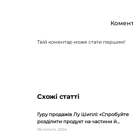
Комент
Твій коментар може стати першим!
Схожі статті
Гуру продажів Лу Шиплі: «Спробуйте
розділити продукт на частини й
продавати окремо – ви будете вражен
06 лютого, 2024