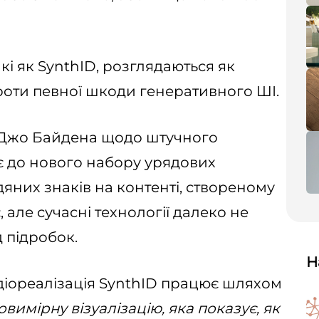
кі як SynthID, розглядаються як
оти певної шкоди генеративного ШІ.
 Джо Байдена щодо штучного
ає до нового набору урядових
яних знаків на контенті, створеному
, але сучасні технології далеко не
д підробок.
Н
діореалізація SynthID працює шляхом
вимірну візуалізацію, яка показує, як