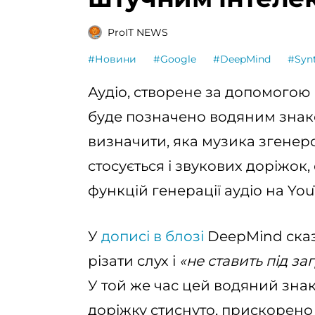
ProIT NEWS
#Новини
#Google
#DeepMind
#Syn
Аудіо, створене за допомогою м
буде позначено водяним знак
визначити, яка музика згенер
стосується і звукових доріжок
функцій генерації аудіо на You
У
дописі в блозі
DeepMind сказ
різати слух і
«не ставить під з
У той же час цей водяний знак
доріжку стиснуто, прискорено