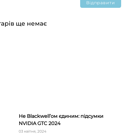
арів ще немає
Не Blackwell’ом єдиним: підсумки
NVIDIA GTC 2024
і»
03 квітня, 2024