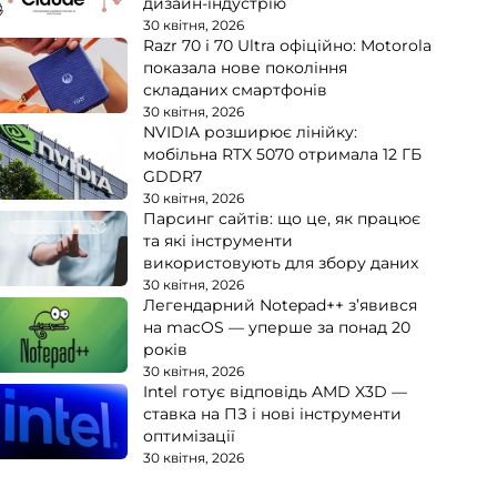
дизайн-індустрію
30 квітня, 2026
Razr 70 і 70 Ultra офіційно: Motorola
показала нове покоління
складаних смартфонів
30 квітня, 2026
NVIDIA розширює лінійку:
мобільна RTX 5070 отримала 12 ГБ
GDDR7
30 квітня, 2026
Парсинг сайтів: що це, як працює
та які інструменти
використовують для збору даних
30 квітня, 2026
Легендарний Notepad++ з’явився
на macOS — уперше за понад 20
років
30 квітня, 2026
Intel готує відповідь AMD X3D —
ставка на ПЗ і нові інструменти
оптимізації
30 квітня, 2026