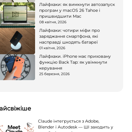
Лайфхаки: як вимкнути автозапуск
програм у macOS 26 Tahoe і
пришвидшити Mac
08 квітня, 2026
Лайфхаки: чотири міфи про
заряджання смартфона, які
насправді шкодять батареї
01 квітня, 2026
Лайфхаки. iPhone має приховану
функцію Back Tap: як увімкнути
керування
25 березня, 2026
айсвіжіше
Claude інтегрується з Adobe,
Blender і Autodesk — ШІ заходить у