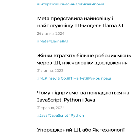
#Інтервʼю
#Бізнес-аналітика
#Японія
Meta представила найновішу і
найпотужнішу ШІ-модель Llama 3.1
26 липня, 2024
#Meta
#Llama
#AI
Жінки втратять більше робочих місць
через ШІ, ніж чоловіки: дослідження
31 липня, 2023
#McKinsey & Co.
#IT Market
#Ринок праці
Чому підприємства покладаються на
JavaScript, Python і Java
31 травня, 2024
#Java
#JavaScript
#Python
Упереджений ШІ, або Як технології