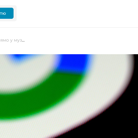
ттю
Google вбудовує водяні знаки прямо у музику, згенеровану штучним інтелектом