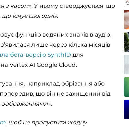
я з часом».
У ньому стверджується, що
 що існує сьогодні».
овує функцію водяних знаків в аудіо,
з’явилася лише через кілька місяців
ла бета-версію SynthID
для
а Vertex AI Google Cloud.
гування, наприклад обрізання або
 попередив, що він не захищений від
з зображеннями».
am
, щоб не пропустити жодну