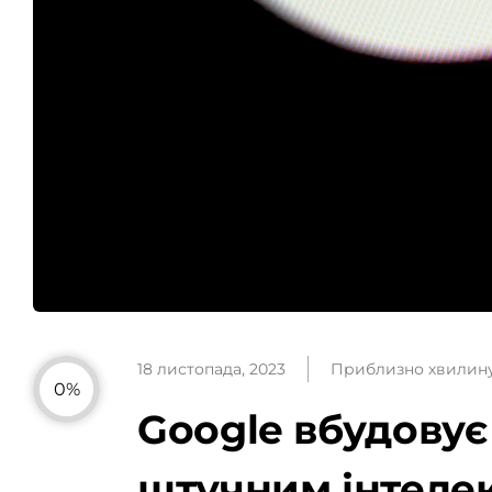
18 листопада, 2023
Приблизно хвилин
0%
Google вбудовує
штучним інтеле