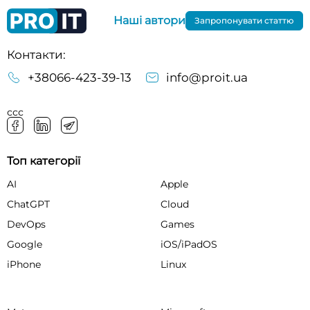
Наші автори
Запропонувати статтю
Контакти:
+38066-423-39-13
info@proit.ua
ссс
Топ категорії
AI
Apple
ChatGPT
Cloud
DevOps
Games
Google
iOS/iPadOS
iPhone
Linux