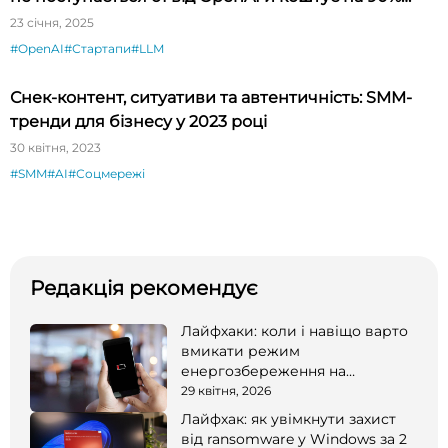
дешевше
23 січня, 2025
#OpenAI
#Стартапи
#LLM
Снек-контент, ситуативи та автентичність: SMM-
тренди для бізнесу у 2023 році
30 квітня, 2023
#SMM
#AI
#Соцмережі
Редакція рекомендує
Лайфхаки: коли і навіщо варто
вмикати режим
енергозбереження на
смартфоні
29 квітня, 2026
Лайфхак: як увімкнути захист
від ransomware у Windows за 2