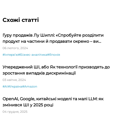
Схожі статті
Гуру продажів Лу Шиплі: «Спробуйте розділити
продукт на частини й продавати окремо – ви
будете вражені»
06 лютого, 2024
#Інтервʼю
#Бізнес-аналітика
#Японія
Упереджений ШІ, або Як технології призводять до
зростання випадків дискримінації
03 квітня, 2024
#AI
#Україна
#Amazon
OpenAI, Google, китайські моделі та малі LLM: як
змінився ШІ у 2025 році
04 грудня, 2025