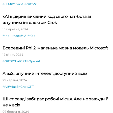
#LLM
#OpenAI
#GPT-5.1
xAI відкрив вихідний код свого чат-бота зі
штучним інтелектом Grok
18 березня, 2024
#Ілон Маск
#xAI
#Код
Всередині Phi 2: маленька мовна модель Microsoft
12 січня, 2024
#GPT
#ChatGPT
#OpenAI
AIaaS: штучний інтелект, доступний всім
25 червня, 2024
#AI
#AIaaS
#ChatGPT
ШІ справді забирає робочі місця. Але не завжди й
не у всіх
07 березня, 2024