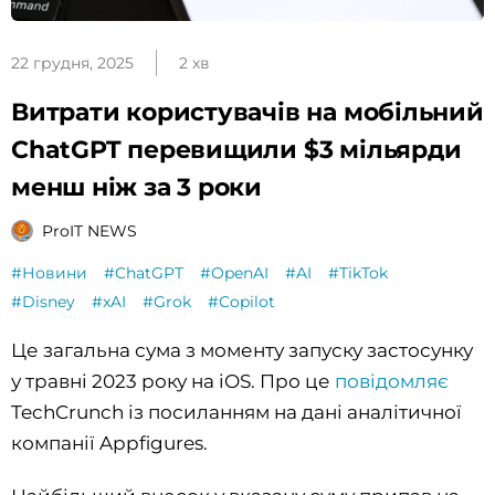
22 грудня, 2025
2 хв
Витрати користувачів на мобільний
ChatGPT перевищили $3 мільярди
менш ніж за 3 роки
ProIT NEWS
#Новини
#ChatGPT
#OpenAI
#AI
#TikTok
#Disney
#xAI
#Grok
#Copilot
Це загальна сума з моменту запуску застосунку
у травні 2023 року на iOS. Про це
повідомляє
TechCrunch із посиланням на дані аналітичної
компанії Appfigures.