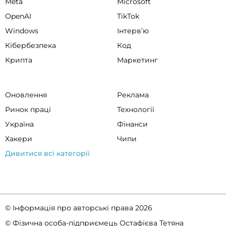
Meta
Microsoft
OpenAI
TikTok
Windows
Інтервʼю
Кібербезпека
Код
Крипта
Маркетинг
Оновлення
Реклама
Ринок праці
Технології
Україна
Фінанси
Хакери
Чипи
Дивитися всі категорії
© Інформація про авторські права 2026
© Фізична особа-підприємець Остафієва Тетяна