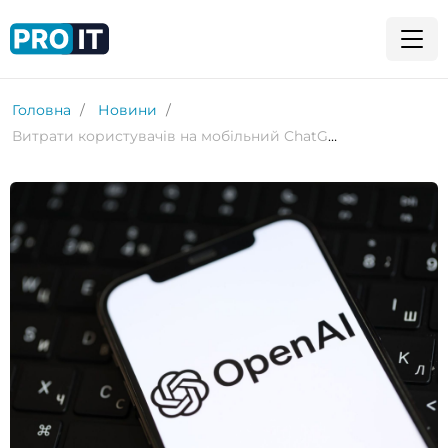
Головна
Новини
Витрати користувачів на мобільний ChatGPT перевищили $3 мільярди менш ніж за 3 роки