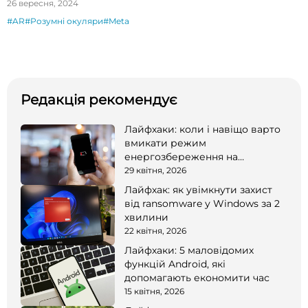
26 вересня, 2024
#AR
#Розумні окуляри
#Meta
Редакція рекомендує
Лайфхаки: коли і навіщо варто
вмикати режим
енергозбереження на
смартфоні
29 квітня, 2026
Лайфхак: як увімкнути захист
від ransomware у Windows за 2
хвилини
22 квітня, 2026
Лайфхаки: 5 маловідомих
функцій Android, які
допомагають економити час
15 квітня, 2026