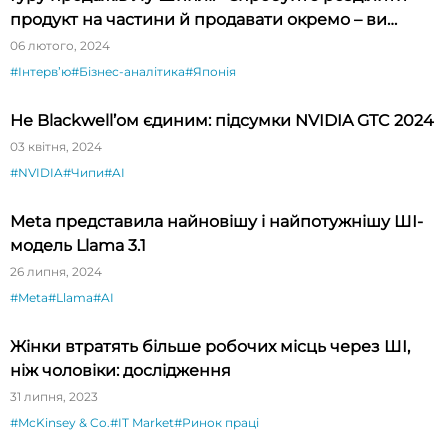
продукт на частини й продавати окремо – ви
будете вражені»
06 лютого, 2024
#Інтервʼю
#Бізнес-аналітика
#Японія
Не Blackwell’ом єдиним: підсумки NVIDIA GTC 2024
03 квітня, 2024
#NVIDIA
#Чипи
#AI
Meta представила найновішу і найпотужнішу ШІ-
модель Llama 3.1
26 липня, 2024
#Meta
#Llama
#AI
Жінки втратять більше робочих місць через ШІ,
ніж чоловіки: дослідження
31 липня, 2023
#McKinsey & Co.
#IT Market
#Ринок праці