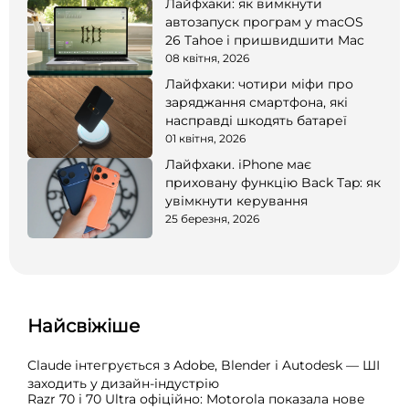
Лайфхаки: як вимкнути
автозапуск програм у macOS
26 Tahoe і пришвидшити Mac
08 квітня, 2026
Лайфхаки: чотири міфи про
заряджання смартфона, які
насправді шкодять батареї
01 квітня, 2026
Лайфхаки. iPhone має
приховану функцію Back Tap: як
увімкнути керування
25 березня, 2026
Найсвіжіше
Claude інтегрується з Adobe, Blender і Autodesk — ШІ
заходить у дизайн-індустрію
Razr 70 і 70 Ultra офіційно: Motorola показала нове