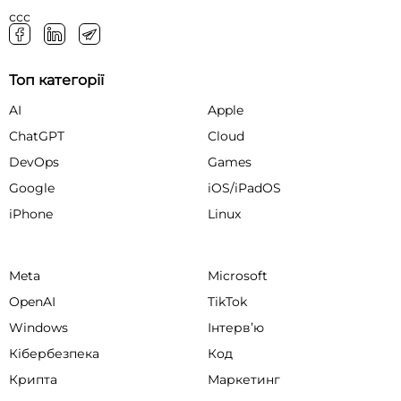
ссс
Топ категорії
AI
Apple
ChatGPT
Cloud
DevOps
Games
Google
iOS/iPadOS
iPhone
Linux
Meta
Microsoft
OpenAI
TikTok
Windows
Інтервʼю
Кібербезпека
Код
Крипта
Маркетинг