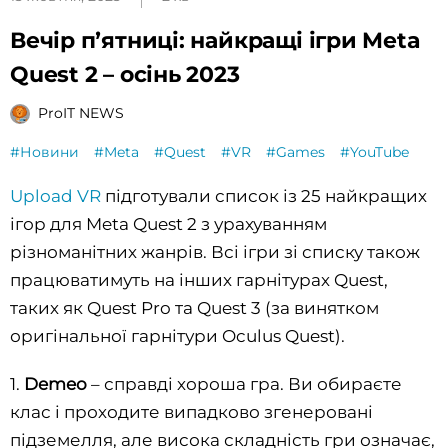
Вечір пʼятниці: найкращі ігри Meta
Quest 2 – осінь 2023
ProIT NEWS
#Новини
#Meta
#Quest
#VR
#Games
#YouTube
Upload VR
підготували список із 25 найкращих
ігор для Meta Quest 2 з урахуванням
різноманітних жанрів. Всі ігри зі списку також
працюватимуть на інших гарнітурах Quest,
таких як Quest Pro та Quest 3 (за винятком
оригінальної гарнітури Oculus Quest).
1.
Demeo
– справді
хороша гра. Ви обираєте
клас і проходите випадково згенеровані
підземелля, але висока складність гри означає,