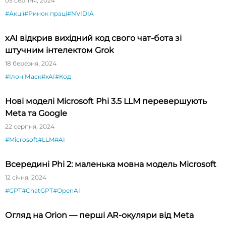
05 серпня, 2024
#Акції
#Ринок праці
#NVIDIA
xAI відкрив вихідний код свого чат-бота зі
штучним інтелектом Grok
18 березня, 2024
#Ілон Маск
#xAI
#Код
Нові моделі Microsoft Phi 3.5 LLM перевершують
Meta та Google
22 серпня, 2024
#Microsoft
#LLM
#AI
Всередині Phi 2: маленька мовна модель Microsoft
12 січня, 2024
#GPT
#ChatGPT
#OpenAI
Огляд на Orion — перші AR-окуляри від Meta