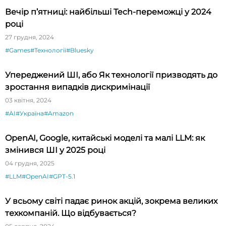
Вечір п’ятниці: найбільші Tech-переможці у 2024
році
27 грудня, 2024
#Games
#Технології
#Bluesky
Упереджений ШІ, або Як технології призводять до
зростання випадків дискримінації
03 квітня, 2024
#AI
#Україна
#Amazon
OpenAI, Google, китайські моделі та малі LLM: як
змінився ШІ у 2025 році
04 грудня, 2025
#LLM
#OpenAI
#GPT-5.1
У всьому світі падає ринок акцій, зокрема великих
техкомпаній. Що відбувається?