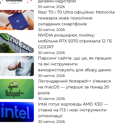
дизайн-індустрію
30 квітня, 2026
Razr 70 і 70 Ultra офіційно: Motorola
показала нове покоління
складаних смартфонів
30 квітня, 2026
NVIDIA розширює лінійку:
мобільна RTX 5070 отримала 12 ГБ
GDDR7
30 квітня, 2026
Парсинг сайтів: що це, як працює
та які інструменти
використовують для збору даних
30 квітня, 2026
Легендарний Notepad++ з’явився
на macOS — уперше за понад 20
років
30 квітня, 2026
Intel готує відповідь AMD X3D —
ставка на ПЗ і нові інструменти
оптимізації
30 квітня, 2026