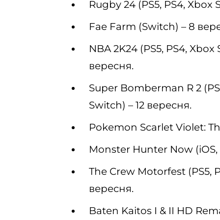
Rugby 24 (PS5, PS4, Xbox S
Fae Farm (Switch) – 8 вер
NBA 2K24 (PS5, PS4, Xbox S
вересня.
Super Bomberman R 2 (PS5,
Switch) – 12 вересня.
Pokemon Scarlet Violet: Th
Monster Hunter Now (iOS, 
The Crew Motorfest (PS5, P
вересня.
Baten Kaitos I & II HD Rem