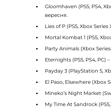
Gloomhaven (PS5, PS4, Xbox
вересня.
Lies of P (PS5, Xbox Series 
Mortal Kombat 1 (PS5, Xbox 
Party Animals (Xbox Series
Eternights (PS5, PS4, PC) –
Payday 3 (PlayStation 5, Xb
El Paso, Elsewhere (Xbox S
Minekoʼs Night Market (Swi
My Time At Sandrock (PS5, 