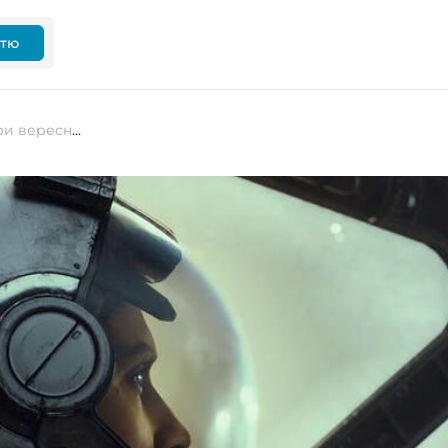
ттю
Вечір пʼятниці: найочікуваніші ігри вересня 2023 року: Starfield, Baldurʼs Gate та інші