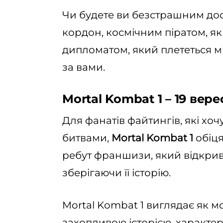
Чи будете ви безстрашним дос
кордон, космічним піратом, як
дипломатом, який плететься м
за вами.
Mortal Kombat 1 – 19 вер
Для фанатів файтингів, які х
битвами,
Mortal Kombat 1
обіця
ребут франшизи, який відкрива
зберігаючи її історію.
Mortal Kombat 1 виглядає як мо
захопливою історією, характ