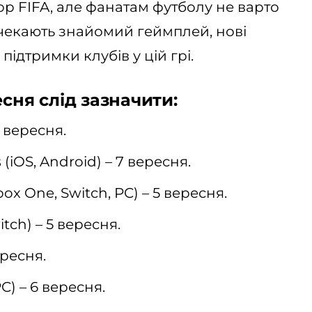
гор FIFA, але фанатам футболу не варто
 чекають знайомий геймплей, нові
підтримки клубів у цій грі.
сня слід зазначити:
6 вересня.
s (iOS, Android) – 7 вересня.
ox One, Switch, PC) – 5 вересня.
itch) – 5 вересня.
ересня.
PC) – 6 вересня.