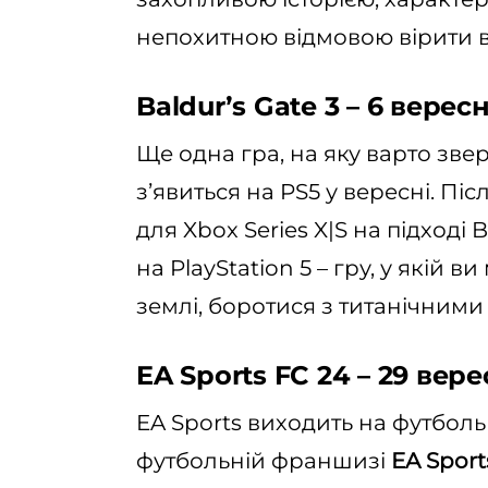
непохитною відмовою вірити в 
Baldurʼs Gate 3 – 6 верес
Ще одна гра, на яку варто звер
зʼявиться на PS5 у вересні. Піс
для Xbox Series X|S на підході 
на PlayStation 5 – гру, у якій 
землі, боротися з титанічним
EA Sports FC 24 – 29 вер
EA Sports виходить на футболь
футбольній франшизі
EA Sport