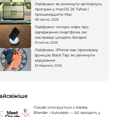
Лайфхаки: як вимкнути автозапуск
програм у macOS 26 Tahoe і
пришвидшити Mac
08 квітня, 2026
Лайфхаки: чотири міфи про
заряджання смартфона, які
насправді шкодять батареї
01 квітня, 2026
Лайфхаки. iPhone має приховану
функцію Back Tap: як увімкнути
керування
25 березня, 2026
айсвіжіше
Claude інтегрується з Adobe,
Blender і Autodesk — ШІ заходить у