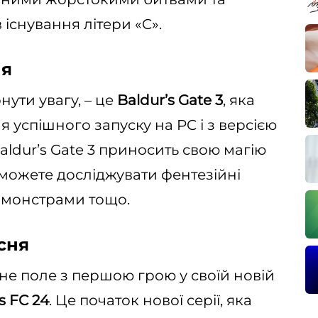
існування літери «C».
ня
нути увагу, – це
Baldurʼs Gate 3
, яка
ля успішного запуску на PC і з версією
Baldurʼs Gate 3 приносить свою магію
ви можете досліджувати фентезійні
и монстрами тощо.
есня
не поле з першою грою у своїй новій
s FC 24
. Це початок нової серії, яка