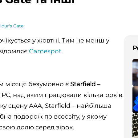
ldur's Gate
чікується у жовтні. Тим не менш у
Р
овідомляє
Gamespot
.
м місяця безумовно є
Starfield
–
і PC, над яким працювали кілька років.
 сцену AAA, Starfield – найбільша
бна подорож по всесвіту, у якому
свою долю серед зірок.