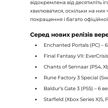
відокремлена від десятиліть і
хвилюватися, оскільки на них
покращення і багато офіційної 
Серед нових релізів вере
Enchanted Portals (PC) – 
Final Fantasy VII: EverCrisi
Chants of Sennaar (PS4, Xb
Rune Factory 3 Special (Sw
Baldurʼs Gate 3 (PS5) – 6 в
Starfield (Xbox Series X|S, 