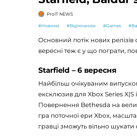
ProIT NEWS
#Новини
#Відпочинок
#Games
#Ba
Основний потік нових релізів о
вересні теж є у що пограти, п
Starfield – 6 вересня
Найбільш очікуваним випуско
ексклюзив для Xbox Series X|S 
Повернення Bethesda на велику
гра поточної ери Xbox, масшта
гравці зможуть вільно шукати 