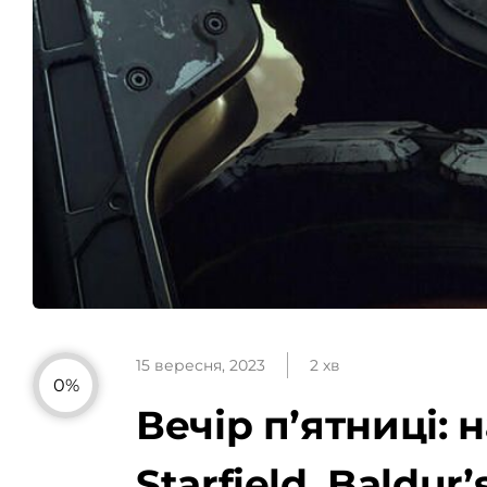
15 вересня, 2023
2 хв
0%
Вечір пʼятниці: 
Starfield, Baldurʼ