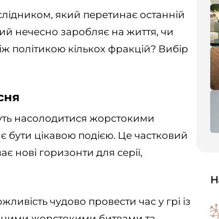
лідником, який перетинає останній
ий нечесно заробляє на життя, чи
іж політикою кількох фракцій? Вибір
есня
очуть насолодитися жорстокими
є бути цікавою подією. Це частковий
є нові горизонти для серії,
Н
жливість чудово провести час у грі із
ерними жорстокими битвами та