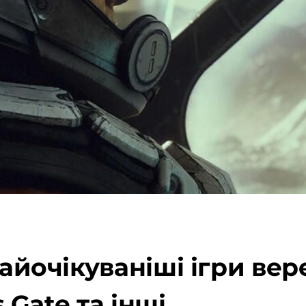
найочікуваніші ігри вер
s Gate та інші