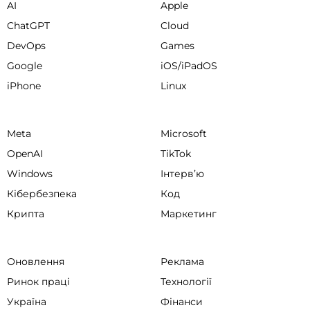
AI
Apple
ChatGPT
Cloud
DevOps
Games
Google
iOS/iPadOS
iPhone
Linux
Meta
Microsoft
OpenAI
TikTok
Windows
Інтервʼю
Кібербезпека
Код
Крипта
Маркетинг
Оновлення
Реклама
Ринок праці
Технології
Україна
Фінанси