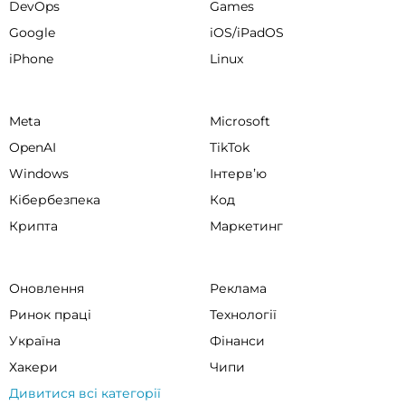
DevOps
Games
Google
iOS/iPadOS
iPhone
Linux
Meta
Microsoft
OpenAI
TikTok
Windows
Інтервʼю
Кібербезпека
Код
Крипта
Маркетинг
Оновлення
Реклама
Ринок праці
Технології
Україна
Фінанси
Хакери
Чипи
Дивитися всі категорії