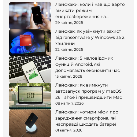
Лайфхаки: коли і навіщо варто
вмикати режим
енергозбереження на
смартфоні
29 квітня, 2026
Лайфхак: як увімкнути захист
від ransomware у Windows за 2
хвилини
22 квітня, 2026
Лайфхаки: 5 маловідомих
функцій Android, які
допомагають економити час
15 квітня, 2026
Лайфхаки: як вимкнути
автозапуск програм у macOS
26 Tahoe і пришвидшити Mac
08 квітня, 2026
Лайфхаки: чотири міфи про
заряджання смартфона, які
насправді шкодять батареї
01 квітня, 2026