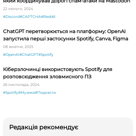
який координував дорогі спам-атаки на Mastodon
22 лютого, 2024
#Discord
#CAPTCHA
#Reddit
ChatGPT перетворюється на платформу: OpenAI
запустила перші застосунки Spotify, Canva, Figma
08 жовтня, 2025
#OpenAI
#ChatGPT
#Spotify
Кіберзлочинці використовують Spotify для
розповсюдження зловмисного ПЗ
26 листопада, 2024
#Spotify
#Музика
#Подкасти
Редакція рекомендує