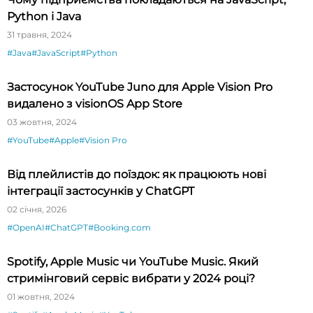
Python і Java
31 травня, 2024
#Java
#JavaScript
#Python
Застосунок YouTube Juno для Apple Vision Pro
видалено з visionOS App Store
03 жовтня, 2024
#YouTube
#Apple
#Vision Pro
Від плейлистів до поїздок: як працюють нові
інтеграції застосунків у ChatGPT
02 січня, 2026
#OpenAI
#ChatGPT
#Booking.com
Spotify, Apple Music чи YouTube Music. Який
стримінговий сервіс вибрати у 2024 році?
01 жовтня, 2024