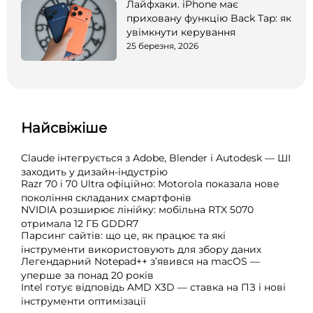
Лайфхаки. iPhone має
приховану функцію Back Tap: як
увімкнути керування
25 березня, 2026
Найсвіжіше
Claude інтегрується з Adobe, Blender і Autodesk — ШІ
заходить у дизайн-індустрію
Razr 70 і 70 Ultra офіційно: Motorola показала нове
покоління складаних смартфонів
NVIDIA розширює лінійку: мобільна RTX 5070
отримала 12 ГБ GDDR7
Парсинг сайтів: що це, як працює та які
інструменти використовують для збору даних
Легендарний Notepad++ з’явився на macOS —
уперше за понад 20 років
Intel готує відповідь AMD X3D — ставка на ПЗ і нові
інструменти оптимізації