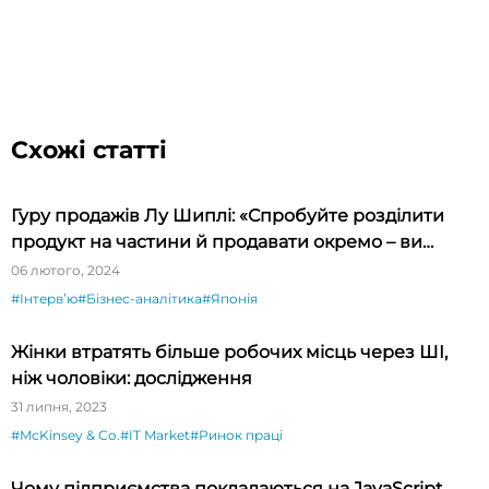
Схожі статті
Гуру продажів Лу Шиплі: «Спробуйте розділити
продукт на частини й продавати окремо – ви
будете вражені»
06 лютого, 2024
#Інтервʼю
#Бізнес-аналітика
#Японія
Жінки втратять більше робочих місць через ШІ,
ніж чоловіки: дослідження
31 липня, 2023
#McKinsey & Co.
#IT Market
#Ринок праці
Чому підприємства покладаються на JavaScript,