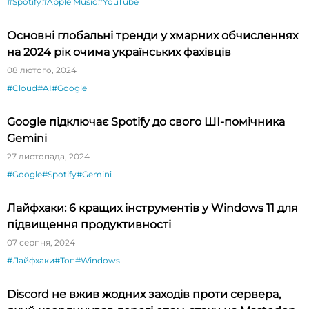
#Spotify
#Apple Music
#YouTube
Основні глобальні тренди у хмарних обчисленнях
на 2024 рік очима українських фахівців
08 лютого, 2024
#Cloud
#AI
#Google
Google підключає Spotify до свого ШІ-помічника
Gemini
27 листопада, 2024
#Google
#Spotify
#Gemini
Лайфхаки: 6 кращих інструментів у Windows 11 для
підвищення продуктивності
07 серпня, 2024
#Лайфхаки
#Топ
#Windows
Discord не вжив жодних заходів проти сервера,