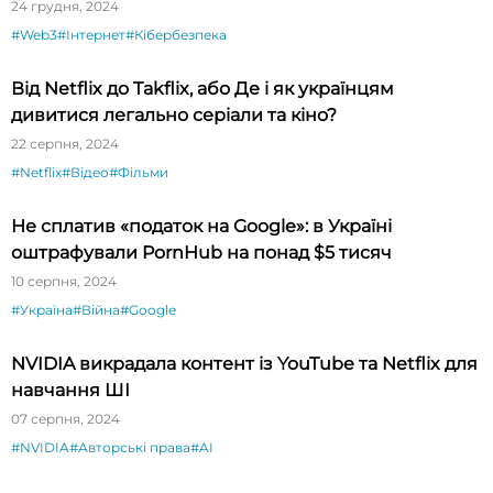
24 грудня, 2024
#Web3
#Інтернет
#Кібербезпека
Від Netflix до Takflix, або Де і як українцям
дивитися легально серіали та кіно?
22 серпня, 2024
#Netflix
#Відео
#Фільми
Не сплатив «податок на Google»: в Україні
оштрафували PornHub на понад $5 тисяч
10 серпня, 2024
#Україна
#Війна
#Google
NVIDIA викрадала контент із YouTube та Netflix для
навчання ШІ
07 серпня, 2024
#NVIDIA
#Авторські права
#AI