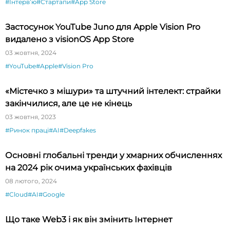
#Інтервʼю
#Стартапи
#App Store
Застосунок YouTube Juno для Apple Vision Pro
видалено з visionOS App Store
03 жовтня, 2024
#YouTube
#Apple
#Vision Pro
«Містечко з мішури» та штучний інтелект: страйки
закінчилися, але це не кінець
03 жовтня, 2023
#Ринок праці
#AI
#Deepfakes
Основні глобальні тренди у хмарних обчисленнях
на 2024 рік очима українських фахівців
08 лютого, 2024
#Cloud
#AI
#Google
Що таке Web3 і як він змінить Інтернет