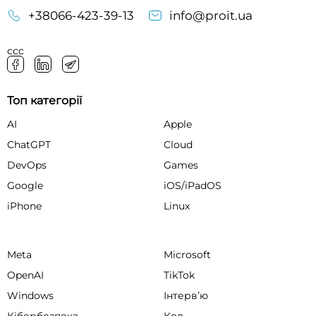
+38066-423-39-13
info@proit.ua
ссс
Топ категорії
AI
Apple
ChatGPT
Cloud
DevOps
Games
Google
iOS/iPadOS
iPhone
Linux
Meta
Microsoft
OpenAI
TikTok
Windows
Інтервʼю