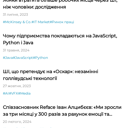
Жінки втратять більше робочих місць через ШІ,
ніж чоловіки: дослідження
31 липня, 2023
#McKinsey & Co.
#IT Market
#Ринок праці
Чому підприємства покладаються на JavaScript,
Python і Java
31 травня, 2024
#Java
#JavaScript
#Python
ШІ, що претендує на «Оскар»: незамінні
голлівудські технології
27 жовтня, 2023
#AI
#VFX
#Media
Співзасновник Reface Іван Алцибєєв: «Ми зросли
за три місяці у 300 разів за рахунок емоції та
новизни»
20 лютого, 2024