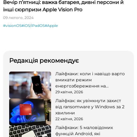
Вечір п’ятниці: важка батарея, дивні персони й
інші сюрпризи Apple Vision Pro
09 лютого, 2024
#visionOS
#iOS/iPadOS
#Apple
Редакція рекомендує
Лайфхаки: коли і навіщо варто
вмикати режим
енергозбереження на
смартфоні
29 квітня, 2026
Лайфхак: як увімкнути захист
від ransomware у Windows за 2
хвилини
22 квітня, 2026
Лайфхаки: 5 маловідомих
функцій Android, які