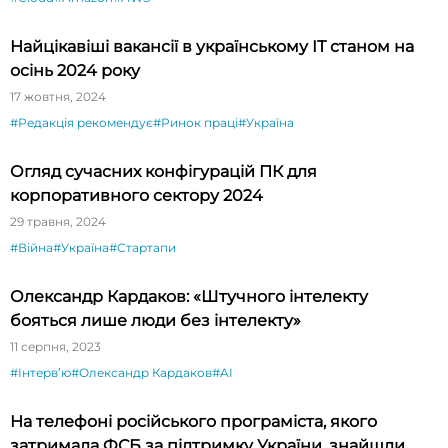
Найцікавіші вакансії в українському ІТ станом на
осінь 2024 року
17 жовтня, 2024
#Редакція рекомендує
#Ринок праці
#Україна
Огляд сучасних конфігурацій ПК для
корпоративного сектору 2024
29 травня, 2024
#Війна
#Україна
#Стартапи
Олександр Кардаков: «Штучного інтелекту
бояться лише люди без інтелекту»
11 серпня, 2023
#Інтервʼю
#Олександр Кардаков
#AI
На телефоні російського програміста, якого
затримала ФСБ за підтримку України, знайшли