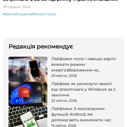
нову шпигунську програму для Android
09 грудня, 2024
#Війна
#Україна
#Ransomware
Редакція рекомендує
Лайфхаки: коли і навіщо варто
вмикати режим
енергозбереження на
смартфоні
29 квітня, 2026
Лайфхак: як увімкнути захист
від ransomware у Windows за 2
хвилини
22 квітня, 2026
Лайфхаки: 5 маловідомих
функцій Android, які
допомагають економити час
15 квітня, 2026