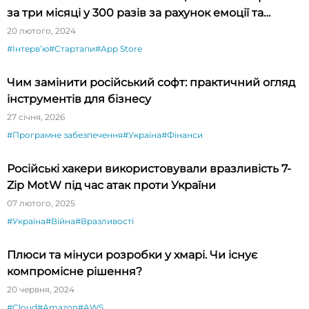
за три місяці у 300 разів за рахунок емоції та
новизни»
20 лютого, 2024
#Інтервʼю
#Стартапи
#App Store
Чим замінити російський софт: практичний огляд
інструментів для бізнесу
27 січня, 2026
#Програмне забезпечення
#Україна
#Фінанси
Російські хакери використовували вразливість 7-
Zip MotW під час атак проти України
07 лютого, 2025
#Україна
#Війна
#Вразливості
Плюси та мінуси розробки у хмарі. Чи існує
компромісне рішення?
20 червня, 2024
#Cloud
#Amazon
#AWS