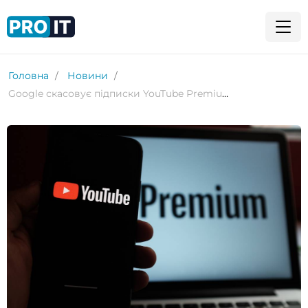
Головна
Новини
Google скасовує підписки YouTube Premium, отримані через VPN