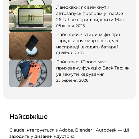
Лайфхаки: як вимкнути
автозапуск програм у macOS
26 Tahoe і пришвидшити Mac
08 квітня, 2026
Лайфхаки: чотири міфи про
заряджання смартфона, які
насправді шкодять батареї
01 квітня, 2026
Лайфхаки. iPhone має
приховану функцію Back Tap: як
увімкнути керування
25 березня, 2026
Найсвіжіше
Claude інтегрується з Adobe, Blender і Autodesk — ШІ
заходить у дизайн-індустрію