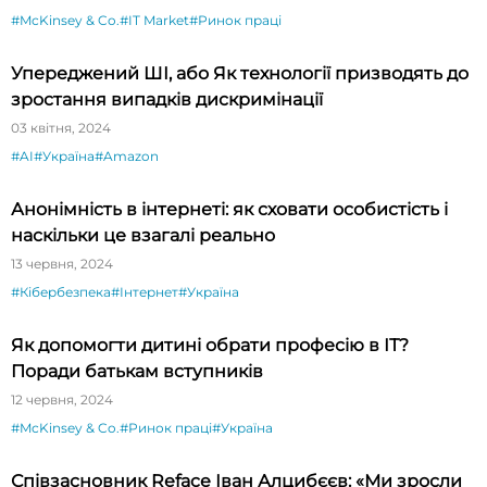
#McKinsey & Co.
#IT Market
#Ринок праці
Упереджений ШІ, або Як технології призводять до
зростання випадків дискримінації
03 квітня, 2024
#AI
#Україна
#Amazon
Анонімність в інтернеті: як сховати особистість і
наскільки це взагалі реально
13 червня, 2024
#Кібербезпека
#Інтернет
#Україна
Як допомогти дитині обрати професію в ІТ?
Поради батькам вступників
12 червня, 2024
#McKinsey & Co.
#Ринок праці
#Україна
Співзасновник Reface Іван Алцибєєв: «Ми зросли