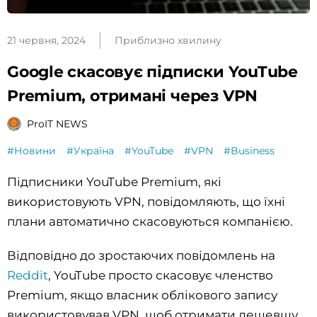
21 червня, 2024
Приблизно хвилину
Google скасовує підписки YouTube
Premium, отримані через VPN
ProIT NEWS
#Новини
#Україна
#YouTube
#VPN
#Business
Підписники YouTube Premium, які
використовують VPN, повідомляють, що їхні
плани автоматично скасовуються компанією.
Відповідно до зростаючих повідомлень на
Reddit
, YouTube просто скасовує членство
Premium, якщо власник облікового запису
використовував VPN, щоб отримати дешевшу