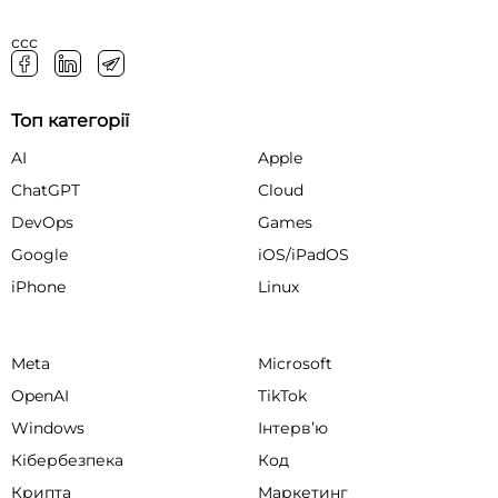
ссс
Топ категорії
AI
Apple
ChatGPT
Cloud
DevOps
Games
Google
iOS/iPadOS
iPhone
Linux
Meta
Microsoft
OpenAI
TikTok
Windows
Інтервʼю
Кібербезпека
Код
Крипта
Маркетинг