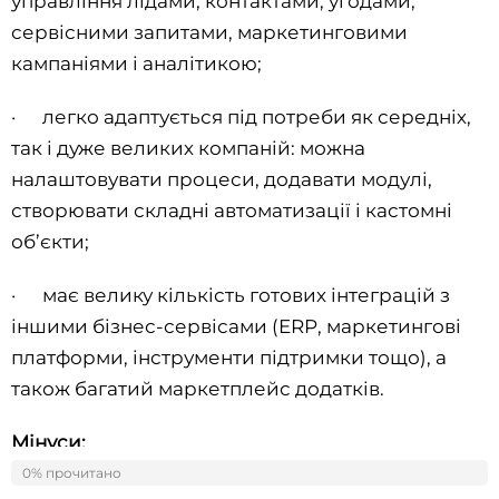
управління лідами, контактами, угодами,
сервісними запитами, маркетинговими
кампаніями і аналітикою;
· легко адаптується під потреби як середніх,
так і дуже великих компаній: можна
налаштовувати процеси, додавати модулі,
створювати складні автоматизації і кастомні
об’єкти;
· має велику кількість готових інтеграцій з
іншими бізнес-сервісами (ERP, маркетингові
платформи, інструменти підтримки тощо), а
також багатий маркетплейс додатків.
Мінуси:
0% прочитано
0%
· висока вартість;