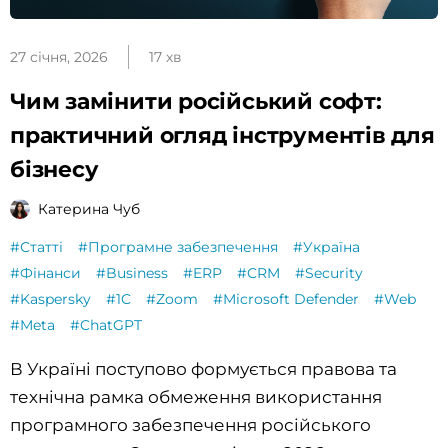
27 січня, 2026
17 хв
Чим замінити російський софт:
практичний огляд інструментів для
бізнесу
Катерина Чуб
#Статті
#Програмне забезпечення
#Україна
#Фінанси
#Business
#ERP
#CRM
#Security
#Kaspersky
#1C
#Zoom
#Microsoft Defender
#Web
#Meta
#ChatGPT
В Україні поступово формується правова та
технічна рамка обмеження використання
програмного забезпечення російського