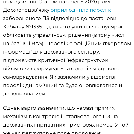
походження. Станом на січень 2026 року
Держспецзв’язку
оприлюднила перелік
забороненого ПЗ відповідно до постанови
Кабміну №1335 – до нього увійшли популярні
облікові та управлінські рішення (в тому числі
на базі 1C і BAS). Перелік є офіційним джерелом
інформації для державного сектору,
підприємств критичної інфраструктури,
військових формувань та органів місцевого
самоврядування. Як зазначили у відомстві,
перелік динамічний та буде оновлюватися й
доповнюватися.
Однак варто зазначити, що наразі прямих
механізмів контролю інстальованого ПЗ на
державних і приватних пристроях немає. У той
же час регуляторне поле продовжує