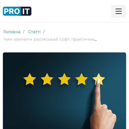
Головна
Статті
Чим замінити російський софт: практичний огляд інструментів для бізнесу