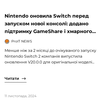
Nintendo оновила Switch перед
запуском нової консолі: додано
підтримку GameShare і хмарного
перенесення даних
ProIT NEWS
Менше ніж за 2 місяці до очікуваного запуску
Nintendo Switch 2 компанія випустила
оновлення V20.0.0 для оригінальної моделі...
Читати
11 листопада, 2024