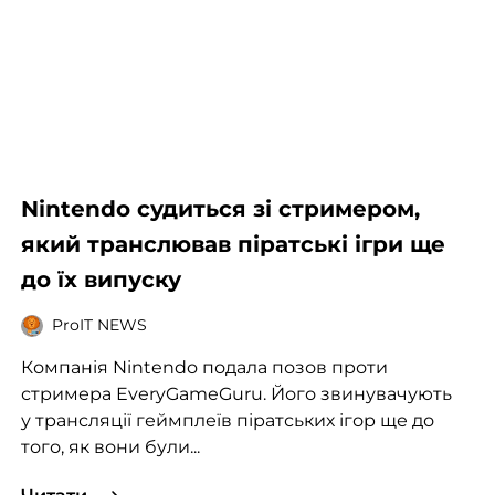
Nintendo судиться зі стримером,
який транслював піратські ігри ще
до їх випуску
ProIT NEWS
Компанія Nintendo подала позов проти
стримера EveryGameGuru. Його звинувачують
у трансляції геймплеїв піратських ігор ще до
того, як вони були...