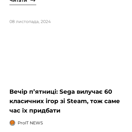
Читати
08 листопада, 2024
Вечір пʼятниці: Sega вилучає 60
класичних ігор зі Steam, тож саме
час їх придбати
ProIT NEWS