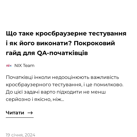
Що таке кросбраузерне тестування
і як його виконати? Покроковий
гайд для QA-початківців
NIX Team
Початківці інколи недооцінюють важливість
кросбраузерного тестування, і це помилково.
До цієї задачі варто підходити не менш
серйозно і якісно, ніж...
Читати
19 січня, 2024