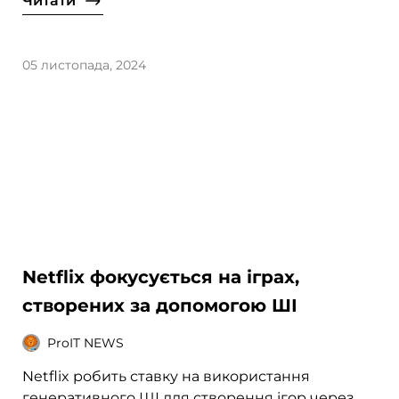
Читати
05 листопада, 2024
Netflix фокусується на іграх,
створених за допомогою ШІ
ProIT NEWS
Netflix робить ставку на використання
генеративного ШІ для створення ігор через