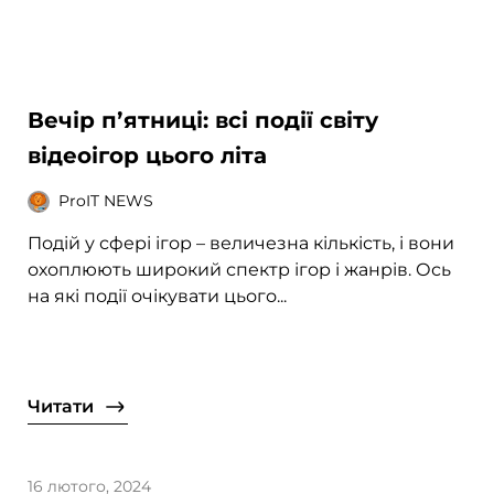
Вечір пʼятниці: всі події світу
відеоігор цього літа
ProIT NEWS
Подій у сфері ігор – величезна кількість, і вони
охоплюють широкий спектр ігор і жанрів. Ось
на які події очікувати цього...
Читати
16 лютого, 2024