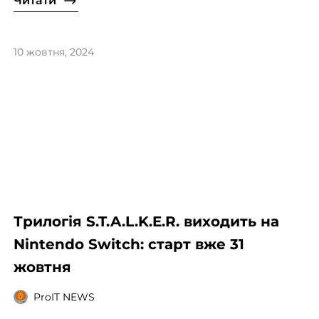
Читати
10 жовтня, 2024
Трилогія S.T.A.L.K.E.R. виходить на
Nintendo Switch: старт вже 31
жовтня
ProIT NEWS