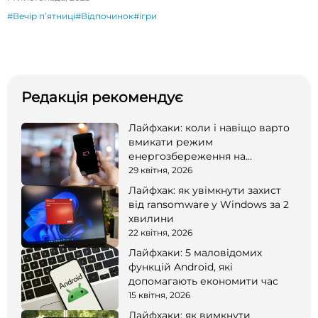
#Вечір пʼятниці
#Відпочинок
#ігри
Редакція рекомендує
Лайфхаки: коли і навіщо варто
вмикати режим
енергозбереження на
смартфоні
29 квітня, 2026
Лайфхак: як увімкнути захист
від ransomware у Windows за 2
хвилини
22 квітня, 2026
Лайфхаки: 5 маловідомих
функцій Android, які
допомагають економити час
15 квітня, 2026
Лайфхаки: як вимкнути