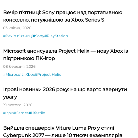
Вечір п'ятниці: Sony працює над портативною
консоллю, потужнішою за Xbox Series S
03 квітня, 2026
#Вечір пʼятниці
#Sony
#PlayStation
Microsoft анонсувала Project Helix — нову Xbox із
підтримкою ПК-ігор
08 березня, 2026
#Microsoft
#Xbox
#Project Helix
Ігрові новинки 2026 року: на що варто звернути
увагу
19 лютого, 2026
#ігри
#Games
#Lifestile
Вийшла спецверсія Viture Luma Pro у стилі
Cyberpunk 2077 — лише 10 тисяч екземплярів