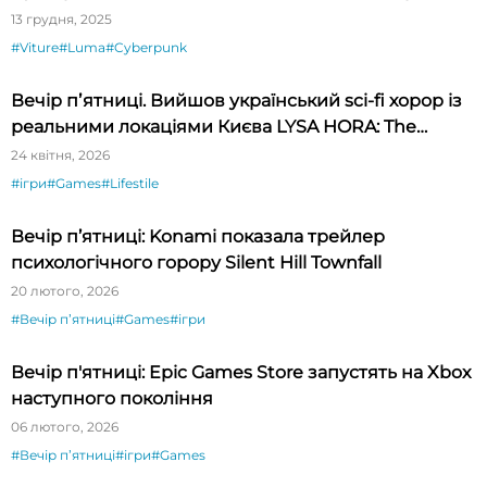
13 грудня, 2025
#Viture
#Luma
#Cyberpunk
Вечір пʼятниці. Вийшов український sci-fi хорор із
реальними локаціями Києва LYSA HORA: The
Haunted Hill
24 квітня, 2026
#ігри
#Games
#Lifestile
Вечір п’ятниці: Konami показала трейлер
психологічного горору Silent Hill Townfall
20 лютого, 2026
#Вечір пʼятниці
#Games
#ігри
Вечір п'ятниці: Epic Games Store запустять на Xbox
наступного покоління
06 лютого, 2026
#Вечір пʼятниці
#ігри
#Games