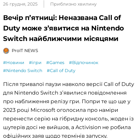
26 грудня, 2025
Приблизно хвилину
Вечір п’ятниці: Неназвана Call of
Duty може з’явитися на Nintendo
Switch найближчими місяцями
ProIT NEWS
#Новини
#ігри
#Games
#Відпочинок
#Nintendo Switch
#Call of Duty
Після тривалої паузи навколо версії Call of Duty
для Nintendo Switch з’явилися повідомлення
про наближення релізу гри. Попри те що ще у
2023 році Microsoft оголосила про наміри
перенести серію на гібридну консоль, жоден із
шутерів досі не вийшов, а Activision не робила
офіційних заяв щодо термінів запуску.