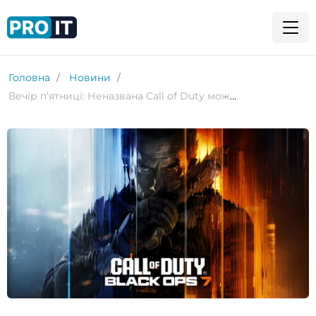
Головна
Новини
Вечір п’ятниці: Неназвана Call of Duty може з’явитися на Nintendo Switch найближчими місяцями