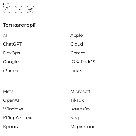
ссс
Топ категорії
AI
Apple
ChatGPT
Cloud
DevOps
Games
Google
iOS/iPadOS
iPhone
Linux
Meta
Microsoft
OpenAI
TikTok
Windows
Інтервʼю
Кібербезпека
Код
Крипта
Маркетинг