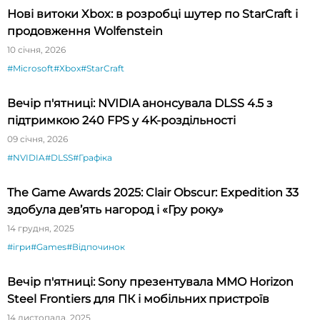
Нові витоки Xbox: в розробці шутер по StarCraft і
продовження Wolfenstein
10 січня, 2026
#Microsoft
#Xbox
#StarCraft
Вечір п'ятниці: NVIDIA анонсувала DLSS 4.5 з
підтримкою 240 FPS у 4K-роздільності
09 січня, 2026
#NVIDIA
#DLSS
#Графіка
The Game Awards 2025: Clair Obscur: Expedition 33
здобула дев’ять нагород і «Гру року»
14 грудня, 2025
#ігри
#Games
#Відпочинок
Вечір п'ятниці: Sony презентувала MMO Horizon
Steel Frontiers для ПК і мобільних пристроїв
14 листопада, 2025