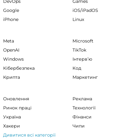
DevOps
Games
Google
iOS/iPadOS
iPhone
Linux
Meta
Microsoft
OpenAI
TikTok
Windows
Інтервʼю
Кібербезпека
Код
Крипта
Маркетинг
Оновлення
Реклама
Ринок праці
Технології
Україна
Фінанси
Хакери
Чипи
Дивитися всі категорії