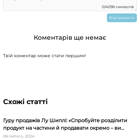
0/4096 символів
Коментарів ще немає
Твій коментар може стати першим!
Схожі статті
Гуру продажів Лу Шиплі: «Спробуйте розділити
продукт на частини й продавати окремо – ви
будете вражені»
06 лютого, 2024