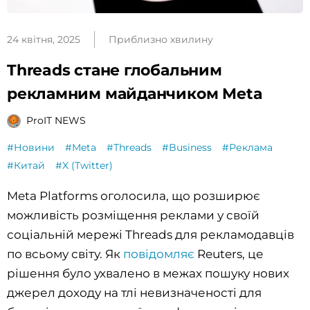
24 квітня, 2025
Приблизно хвилину
Threads стане глобальним
рекламним майданчиком Meta
ProIT NEWS
#Новини
#Meta
#Threads
#Business
#Реклама
#Китай
#X (Twitter)
Meta Platforms оголосила, що розширює
можливість розміщення реклами у своїй
соціальній мережі Threads для рекламодавців
по всьому світу. Як
повідомляє
Reuters, це
рішення було ухвалено в межах пошуку нових
джерел доходу на тлі невизначеності для