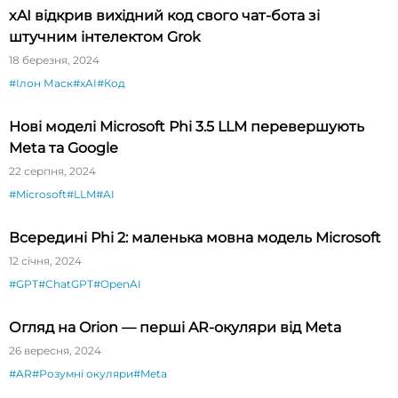
xAI відкрив вихідний код свого чат-бота зі
штучним інтелектом Grok
18 березня, 2024
#Ілон Маск
#xAI
#Код
Нові моделі Microsoft Phi 3.5 LLM перевершують
Meta та Google
22 серпня, 2024
#Microsoft
#LLM
#AI
Всередині Phi 2: маленька мовна модель Microsoft
12 січня, 2024
#GPT
#ChatGPT
#OpenAI
Огляд на Orion — перші AR-окуляри від Meta
26 вересня, 2024
#AR
#Розумні окуляри
#Meta