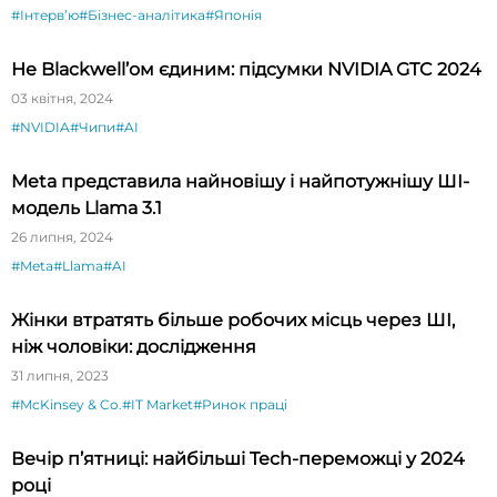
#Інтервʼю
#Бізнес-аналітика
#Японія
Не Blackwell’ом єдиним: підсумки NVIDIA GTC 2024
03 квітня, 2024
#NVIDIA
#Чипи
#AI
Meta представила найновішу і найпотужнішу ШІ-
модель Llama 3.1
26 липня, 2024
#Meta
#Llama
#AI
Жінки втратять більше робочих місць через ШІ,
ніж чоловіки: дослідження
31 липня, 2023
#McKinsey & Co.
#IT Market
#Ринок праці
Вечір п’ятниці: найбільші Tech-переможці у 2024
році