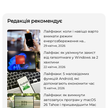
Редакція рекомендує
Лайфхаки: коли і навіщо варто
вмикати режим
енергозбереження на
смартфоні
29 квітня, 2026
Лайфхак: як увімкнути захист
від ransomware у Windows за 2
хвилини
22 квітня, 2026
Лайфхаки: 5 маловідомих
функцій Android, які
допомагають економити час
15 квітня, 2026
Лайфхаки: як вимкнути
автозапуск програм у macOS
26 Tahoe і пришвидшити Mac