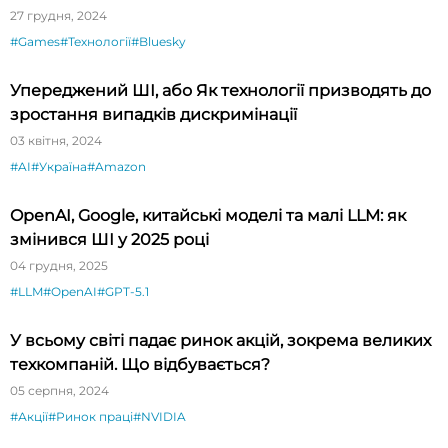
27 грудня, 2024
#Games
#Технології
#Bluesky
Упереджений ШІ, або Як технології призводять до
зростання випадків дискримінації
03 квітня, 2024
#AI
#Україна
#Amazon
OpenAI, Google, китайські моделі та малі LLM: як
змінився ШІ у 2025 році
04 грудня, 2025
#LLM
#OpenAI
#GPT-5.1
У всьому світі падає ринок акцій, зокрема великих
техкомпаній. Що відбувається?
05 серпня, 2024
#Акції
#Ринок праці
#NVIDIA