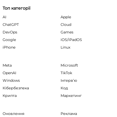
Топ категорії
AI
Apple
ChatGPT
Cloud
DevOps
Games
Google
iOS/iPadOS
iPhone
Linux
Meta
Microsoft
OpenAI
TikTok
Windows
Інтервʼю
Кібербезпека
Код
Крипта
Маркетинг
Оновлення
Реклама