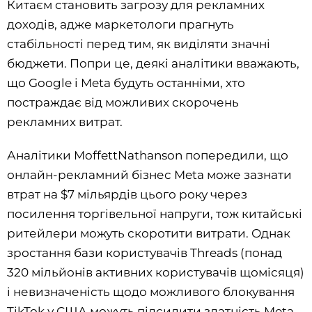
Китаєм становить загрозу для рекламних
доходів, адже маркетологи прагнуть
стабільності перед тим, як виділяти значні
бюджети. Попри це, деякі аналітики вважають,
що Google і Meta будуть останніми, хто
постраждає від можливих скорочень
рекламних витрат.
Аналітики MoffettNathanson попередили, що
онлайн-рекламний бізнес Meta може зазнати
втрат на $7 мільярдів цього року через
посилення торгівельної напруги, тож китайські
ритейлери можуть скоротити витрати. Однак
зростання бази користувачів Threads (понад
320 мільйонів активних користувачів щомісяця)
і невизначеність щодо можливого блокування
TikTok у США можуть підсилити здатність Meta