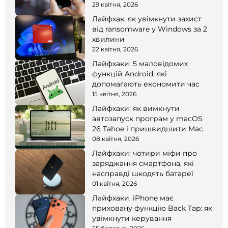
смартфоні
29 квітня, 2026
Лайфхак: як увімкнути захист
від ransomware у Windows за 2
хвилини
22 квітня, 2026
Лайфхаки: 5 маловідомих
функцій Android, які
допомагають економити час
15 квітня, 2026
Лайфхаки: як вимкнути
автозапуск програм у macOS
26 Tahoe і пришвидшити Mac
08 квітня, 2026
Лайфхаки: чотири міфи про
заряджання смартфона, які
насправді шкодять батареї
01 квітня, 2026
Лайфхаки. iPhone має
приховану функцію Back Tap: як
увімкнути керування