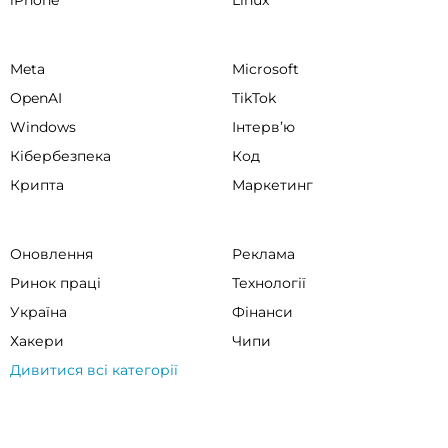
iPhone
Linux
Meta
Microsoft
OpenAI
TikTok
Windows
Інтервʼю
Кібербезпека
Код
Крипта
Маркетинг
Оновлення
Реклама
Ринок праці
Технології
Україна
Фінанси
Хакери
Чипи
Дивитися всі категорії