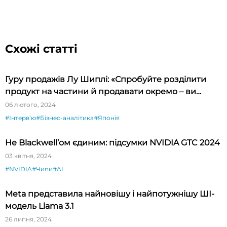
Схожі статті
Гуру продажів Лу Шиплі: «Спробуйте розділити
продукт на частини й продавати окремо – ви
будете вражені»
06 лютого, 2024
#Інтервʼю
#Бізнес-аналітика
#Японія
Не Blackwell’ом єдиним: підсумки NVIDIA GTC 2024
03 квітня, 2024
#NVIDIA
#Чипи
#AI
Meta представила найновішу і найпотужнішу ШІ-
модель Llama 3.1
26 липня, 2024