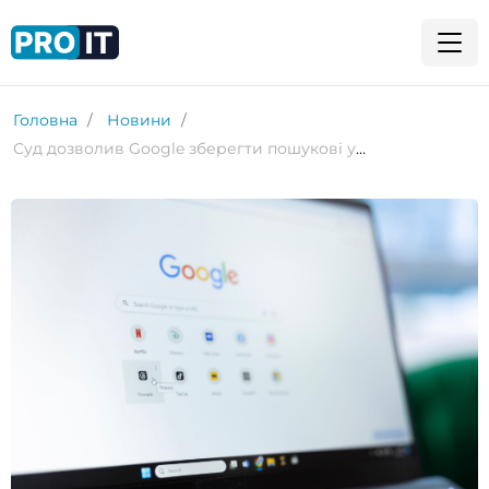
Головна
Новини
Суд дозволив Google зберегти пошукові угоди з Apple та Mozilla