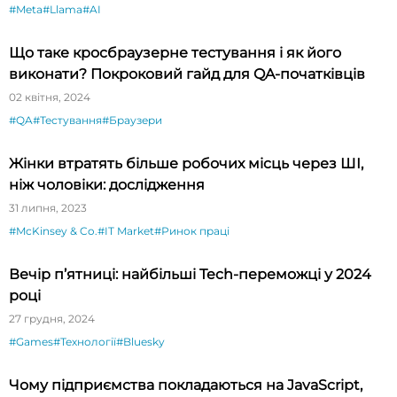
#Meta
#Llama
#AI
Що таке кросбраузерне тестування і як його
виконати? Покроковий гайд для QA-початківців
02 квітня, 2024
#QA
#Тестування
#Браузери
Жінки втратять більше робочих місць через ШІ,
ніж чоловіки: дослідження
31 липня, 2023
#McKinsey & Co.
#IT Market
#Ринок праці
Вечір п’ятниці: найбільші Tech-переможці у 2024
році
27 грудня, 2024
#Games
#Технології
#Bluesky
Чому підприємства покладаються на JavaScript,