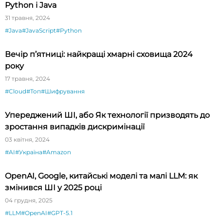
Python і Java
31 травня, 2024
#Java
#JavaScript
#Python
Вечір п’ятниці: найкращі хмарні сховища 2024
року
17 травня, 2024
#Cloud
#Топ
#Шифрування
Упереджений ШІ, або Як технології призводять до
зростання випадків дискримінації
03 квітня, 2024
#AI
#Україна
#Amazon
OpenAI, Google, китайські моделі та малі LLM: як
змінився ШІ у 2025 році
04 грудня, 2025
#LLM
#OpenAI
#GPT-5.1