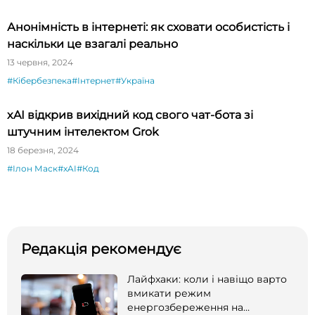
Анонімність в інтернеті: як сховати особистість і
наскільки це взагалі реально
13 червня, 2024
#Кібербезпека
#Інтернет
#Україна
xAI відкрив вихідний код свого чат-бота зі
штучним інтелектом Grok
18 березня, 2024
#Ілон Маск
#xAI
#Код
Редакція рекомендує
Лайфхаки: коли і навіщо варто
вмикати режим
енергозбереження на