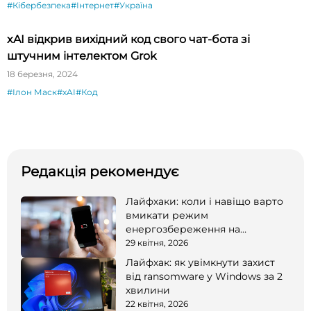
#Кібербезпека
#Інтернет
#Україна
xAI відкрив вихідний код свого чат-бота зі
штучним інтелектом Grok
18 березня, 2024
#Ілон Маск
#xAI
#Код
Редакція рекомендує
Лайфхаки: коли і навіщо варто
вмикати режим
енергозбереження на
смартфоні
29 квітня, 2026
Лайфхак: як увімкнути захист
від ransomware у Windows за 2
хвилини
22 квітня, 2026