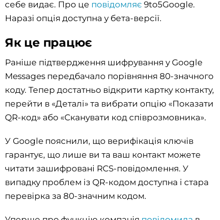
себе видає. Про це
повідомляє
9to5Google.
Наразі опція доступна у бета-версії.
Як це працює
Раніше підтвердження шифрування у Google
Messages передбачало порівняння 80-значного
коду. Тепер достатньо відкрити картку контакту,
перейти в «Деталі» та вибрати опцію «Показати
QR-код» або «Сканувати код співрозмовника».
У Google пояснили, що верифікація ключів
гарантує, що лише ви та ваш контакт можете
читати зашифровані RCS-повідомлення. У
випадку проблем із QR-кодом доступна і стара
перевірка за 80-значним кодом.
Уперше про функцію компанія
повідомила
в