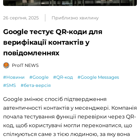
26 серпня, 2025
Приблизно хвилину
Google тестує QR-коди для
верифікації контактів у
повідомленнях
ProIT NEWS
#Новини
#Google
#QR-код
#Google Messages
#SMS
#бета-версія
Google змінює спосіб підтвердження
автентичності контактів у месенджері. Компанія
почала тестування функції перевірки через QR-
код, щоб користувачі могли переконатися, що
спілкуються саме з тією людиною, за яку вона