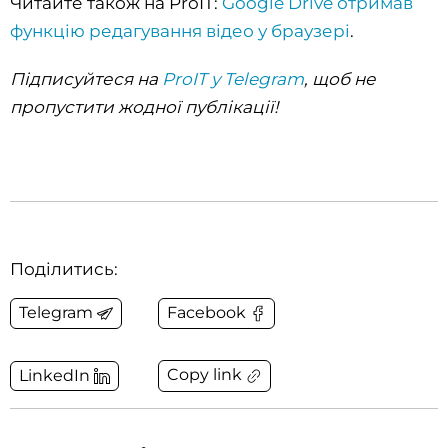
Читайте також на ProIT:
Google Drive отримав
функцію редагування відео у браузері
.
Підписуйтеся на
ProIT у Telegram
, щоб не
пропустити жодної публікації!
Поділитись:
Telegram
Facebook
Copy link
LinkedIn