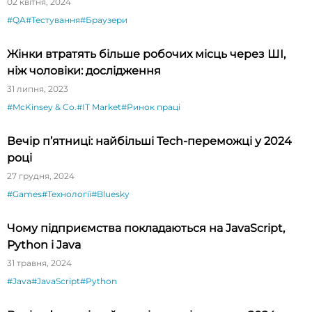
02 квітня, 2024
#QA
#Тестування
#Браузери
Жінки втратять більше робочих місць через ШІ,
ніж чоловіки: дослідження
31 липня, 2023
#McKinsey & Co.
#IT Market
#Ринок праці
Вечір п’ятниці: найбільші Tech-переможці у 2024
році
27 грудня, 2024
#Games
#Технології
#Bluesky
Чому підприємства покладаються на JavaScript,
Python і Java
31 травня, 2024
#Java
#JavaScript
#Python