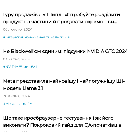
Гуру продажів Лу Шиплі: «Спробуйте розділити
продукт на частини й продавати окремо – ви
будете вражені»
06 лютого, 2024
#Інтервʼю
#Бізнес-аналітика
#Японія
Не Blackwell’ом єдиним: підсумки NVIDIA GTC 2024
03 квітня, 2024
#NVIDIA
#Чипи
#AI
Meta представила найновішу і найпотужнішу ШІ-
модель Llama 3.1
26 липня, 2024
#Meta
#Llama
#AI
Що таке кросбраузерне тестування і як його
виконати? Покроковий гайд для QA-початківців