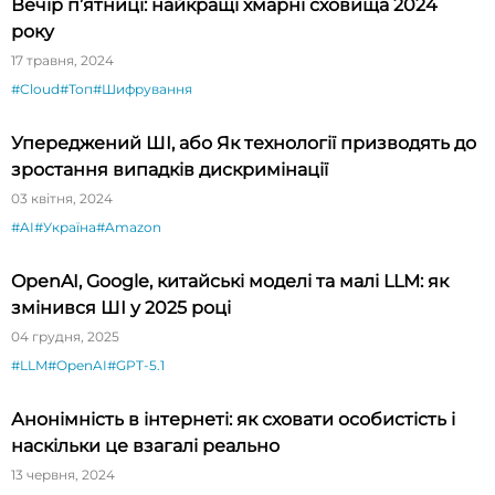
Вечір п’ятниці: найкращі хмарні сховища 2024
року
17 травня, 2024
#Cloud
#Топ
#Шифрування
Упереджений ШІ, або Як технології призводять до
зростання випадків дискримінації
03 квітня, 2024
#AI
#Україна
#Amazon
OpenAI, Google, китайські моделі та малі LLM: як
змінився ШІ у 2025 році
04 грудня, 2025
#LLM
#OpenAI
#GPT-5.1
Анонімність в інтернеті: як сховати особистість і
наскільки це взагалі реально
13 червня, 2024