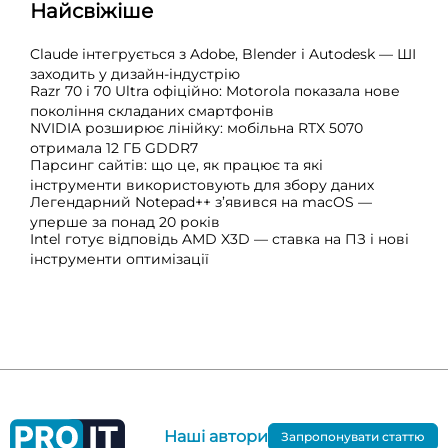
Найсвіжіше
Claude інтегрується з Adobe, Blender і Autodesk — ШІ
заходить у дизайн-індустрію
Razr 70 і 70 Ultra офіційно: Motorola показала нове
покоління складаних смартфонів
NVIDIA розширює лінійку: мобільна RTX 5070
отримала 12 ГБ GDDR7
Парсинг сайтів: що це, як працює та які
інструменти використовують для збору даних
Легендарний Notepad++ з’явився на macOS —
уперше за понад 20 років
Intel готує відповідь AMD X3D — ставка на ПЗ і нові
інструменти оптимізації
Наші автори
Запропонувати статтю