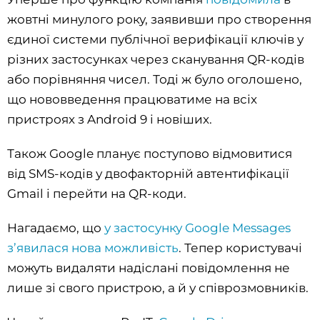
жовтні минулого року, заявивши про створення
єдиної системи публічної верифікації ключів у
різних застосунках через сканування QR-кодів
або порівняння чисел. Тоді ж було оголошено,
що нововведення працюватиме на всіх
пристроях з Android 9 і новіших.
Також Google планує поступово відмовитися
від SMS-кодів у двофакторній автентифікації
Gmail і перейти на QR-коди.
Нагадаємо, що
у застосунку Google Messages
з’явилася нова можливість
. Тепер користувачі
можуть видаляти надіслані повідомлення не
лише зі свого пристрою, а й у співрозмовників.