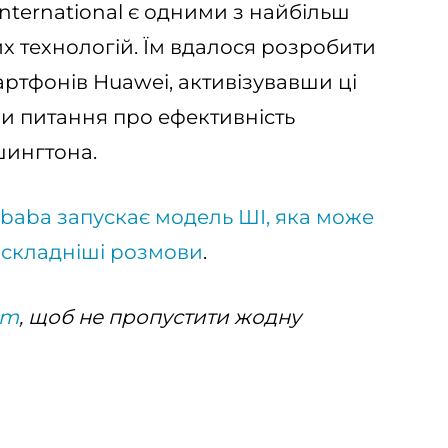
nternational є одними з найбільш
х технологій. Їм вдалося розробити
артфонів Huawei, активізувавши ці
ши питання про ефективність
шингтона.
ibaba запускає модель ШІ, яка може
 складніші розмови
.
am
, щоб не пропустити жодну