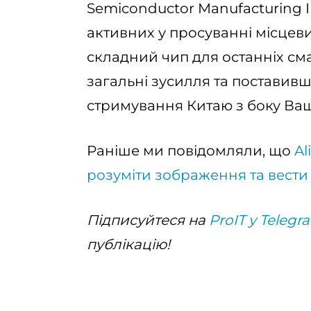
Semiconductor Manufacturing I
активних у просуванні місцеви
складний чип для останніх см
загальні зусилля та поставив
стримування Китаю з боку Ва
Раніше ми повідомляли, що
Al
розуміти зображення та вести
Підписуйтеся на
ProIT у Telegr
публікацію!