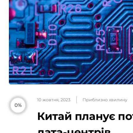
10 жовтня, 2023
Приблизно хвилину
0%
Китай планує по
дата-центрів