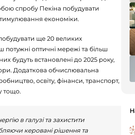
собою спробу Пекіна побудувати
стимулювання економіки.
 побудувати ще 20 великих
ш потужні оптичні мережі та більш
них будуть встановлені до 2025 року,
тори. Додаткова обчислювальна
обництво, освіту, фінанси, транспорт,
у тощо.
Н
ргію в галузі та захистити
бляючи керовані рішення та