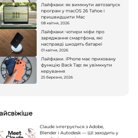
Лайфхаки: як вимкнути автозапуск
програм у macOS 26 Tahoe і
пришвидшити Mac
08 квітня, 2026
Лайфхаки: чотири міфи про
заряджання смартфона, які
насправді шкодять батареї
01 квітня, 2026
Лайфхаки. iPhone має приховану
функцію Back Tap: як увімкнути
керування
25 березня, 2026
айсвіжіше
Claude інтегрується з Adobe,
Blender і Autodesk — ШІ заходить у