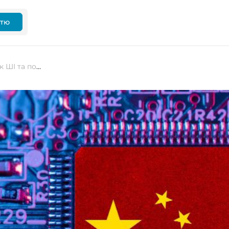
ттю
Китай планує потужний розвиток ШІ та побудову 20 великих дата-центрів