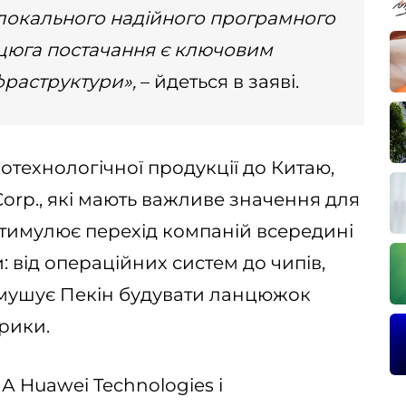
локального надійного програмного
цюга постачання є ключовим
фраструктури»,
– йдеться в заяві.
ехнологічної продукції до Китаю,
orp., які мають важливе значення для
тимулює перехід компаній всередині
: від операційних систем до чипів,
змушує Пекін будувати ланцюжок
рики.
А Huawei Technologies і