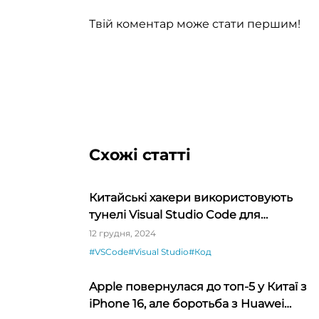
Твій коментар може стати першим!
Схожі статті
Китайські хакери використовують
тунелі Visual Studio Code для
віддаленого доступу
12 грудня, 2024
#VSCode
#Visual Studio
#Код
Apple повернулася до топ-5 у Китаї з
iPhone 16, але боротьба з Huawei