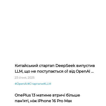
Китайський стартап DeepSeek випустив
LLM, що не поступається o1 від OpenAI й
коштує на 90% дешевше
23 січня, 2025
#OpenAI
#Стартапи
#LLM
OnePlus 13 матиме втричі більше
пам’яті, ніж iPhone 16 Pro Max