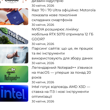
дизайн-індустрію
30 квітня, 2026
Razr 70 і 70 Ultra офіційно: Motorola
показала нове покоління
складаних смартфонів
30 квітня, 2026
NVIDIA розширює лінійку:
мобільна RTX 5070 отримала 12 ГБ
GDDR7
30 квітня, 2026
Парсинг сайтів: що це, як працює
та які інструменти
використовують для збору даних
30 квітня, 2026
Легендарний Notepad++ з’явився
на macOS — уперше за понад 20
років
30 квітня, 2026
Intel готує відповідь AMD X3D —
ставка на ПЗ і нові інструменти
оптимізації
30 квітня, 2026