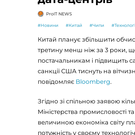
ProIT NEWS
#Новини
#Китай
#Чипи
#Технологі
Китай планує збільшити обчис
третину менш ніж за 3 роки, 
постачальникам і підвищить са
санкції США тиснуть на вітчиз
повідомляє
Bloomberg
.
Згідно зі спільною заявою кіль
Міністерства промисловості та
величиною економіка світу п
потужність у своєму технологі