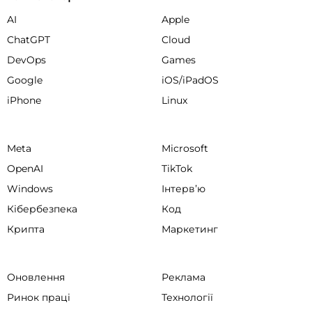
AI
Apple
ChatGPT
Cloud
DevOps
Games
Google
iOS/iPadOS
iPhone
Linux
Meta
Microsoft
OpenAI
TikTok
Windows
Інтервʼю
Кібербезпека
Код
Крипта
Маркетинг
Оновлення
Реклама
Ринок праці
Технології