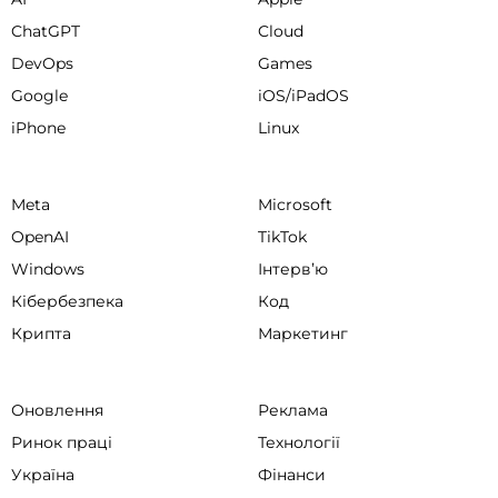
ChatGPT
Cloud
DevOps
Games
Google
iOS/iPadOS
iPhone
Linux
Meta
Microsoft
OpenAI
TikTok
Windows
Інтервʼю
Кібербезпека
Код
Крипта
Маркетинг
Оновлення
Реклама
Ринок праці
Технології
Україна
Фінанси