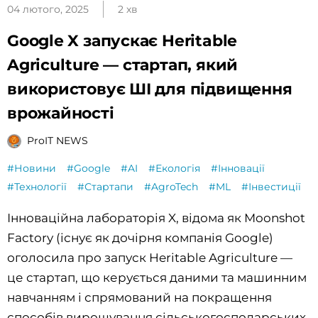
04 лютого, 2025
2 хв
Google X запускає Heritable
Agriculture — стартап, який
використовує ШІ для підвищення
врожайності
ProIT NEWS
#Новини
#Google
#AI
#Екологія
#Інновації
#Технології
#Стартапи
#AgroTech
#ML
#Інвестиції
Інноваційна лабораторія X, відома як Moonshot
Factory (існує як дочірня компанія Google)
оголосила про запуск Heritable Agriculture —
це стартап, що керується даними та машинним
навчанням і спрямований на покращення
способів вирощування сільськогосподарських