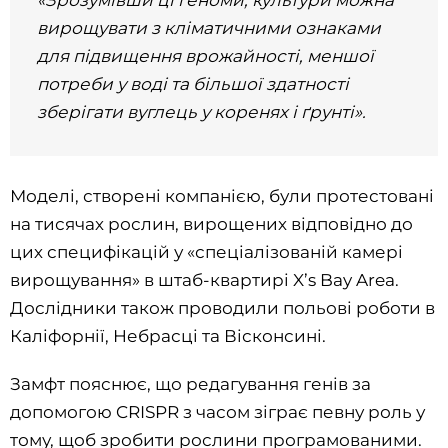
«Зрозумівши ці геноми, культури можна
вирощувати з кліматичними ознаками
для підвищення врожайності, меншої
потреби у воді та більшої здатності
зберігати вуглець у коренях і ґрунті».
Моделі, створені компанією, були протестовані
на тисячах рослин, вирощених відповідно до
цих специфікацій у «спеціалізованій камері
вирощування» в штаб-квартирі X’s Bay Area.
Дослідники також проводили польові роботи в
Каліфорнії, Небрасці та Вісконсині.
Замфт пояснює, що редагування генів за
допомогою CRISPR з часом зіграє певну роль у
тому, щоб зробити рослини програмованими.