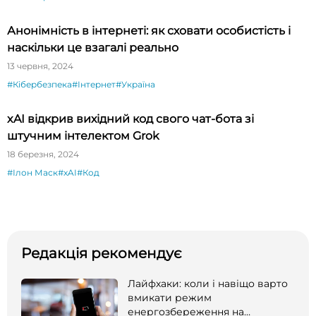
Анонімність в інтернеті: як сховати особистість і
наскільки це взагалі реально
13 червня, 2024
#Кібербезпека
#Інтернет
#Україна
xAI відкрив вихідний код свого чат-бота зі
штучним інтелектом Grok
18 березня, 2024
#Ілон Маск
#xAI
#Код
Редакція рекомендує
Лайфхаки: коли і навіщо варто
вмикати режим
енергозбереження на