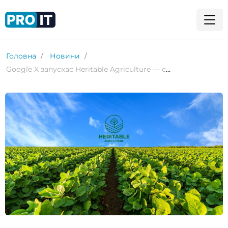
Головна
Новини
Google X запускає Heritable Agriculture — стартап, який використовує ШІ для підвищення врожайності