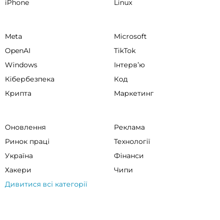
iPhone
Linux
Meta
Microsoft
OpenAI
TikTok
Windows
Інтервʼю
Кібербезпека
Код
Крипта
Маркетинг
Оновлення
Реклама
Ринок праці
Технології
Україна
Фінанси
Хакери
Чипи
Дивитися всі категорії