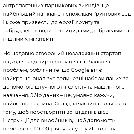
антропогенних парникових викидів. Це
найбільший на планеті споживач ґрунтових вод
і може призвести до ерозії ґрунту та
забруднення води пестицидами, добривами та
іншими хімікатами.
Нещодавно створений незалежний стартап
підходить до вирішення цих глобальних
проблем, роблячи те, що Google вміє
найкраще: аналізує величезні набори даних за
допомогою штучного інтелекту та машинного
навчання. Збір даних – це, умовно кажучи,
найлегша частина. Складна частина полягає в
тому, щоб перетворити всі ці дані в дієві
інструкції для виробників, щоб допомогти
перенести 12 000-річну галузь у 21 століття.