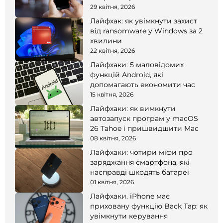
смартфоні
29 квітня, 2026
Лайфхак: як увімкнути захист
від ransomware у Windows за 2
хвилини
22 квітня, 2026
Лайфхаки: 5 маловідомих
функцій Android, які
допомагають економити час
15 квітня, 2026
Лайфхаки: як вимкнути
автозапуск програм у macOS
26 Tahoe і пришвидшити Mac
08 квітня, 2026
Лайфхаки: чотири міфи про
заряджання смартфона, які
насправді шкодять батареї
01 квітня, 2026
Лайфхаки. iPhone має
приховану функцію Back Tap: як
увімкнути керування