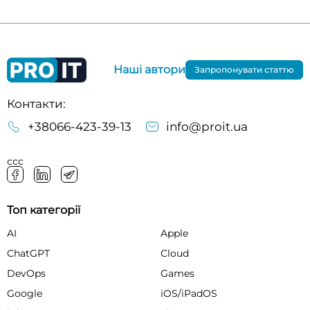
Наші автори
Запропонувати статтю
Контакти:
+38066-423-39-13
info@proit.ua
ссс
Топ категорії
AI
Apple
ChatGPT
Cloud
DevOps
Games
Google
iOS/iPadOS