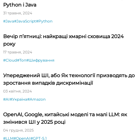
Python і Java
31 травня, 2024
#Java
#JavaScript
#Python
Вечір п’ятниці: найкращі хмарні сховища 2024
року
17 травня, 2024
#Cloud
#Топ
#Шифрування
Упереджений ШІ, або Як технології призводять до
зростання випадків дискримінації
03 квітня, 2024
#AI
#Україна
#Amazon
OpenAI, Google, китайські моделі та малі LLM: як
змінився ШІ у 2025 році
04 грудня, 2025
#LLM
#OpenAI
#GPT-5.1