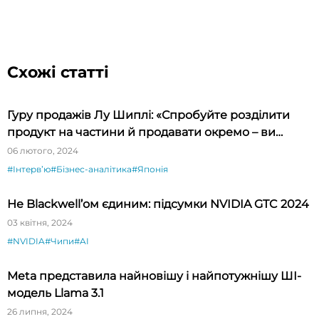
Схожі статті
Гуру продажів Лу Шиплі: «Спробуйте розділити
продукт на частини й продавати окремо – ви
будете вражені»
06 лютого, 2024
#Інтервʼю
#Бізнес-аналітика
#Японія
Не Blackwell’ом єдиним: підсумки NVIDIA GTC 2024
03 квітня, 2024
#NVIDIA
#Чипи
#AI
Meta представила найновішу і найпотужнішу ШІ-
модель Llama 3.1
26 липня, 2024