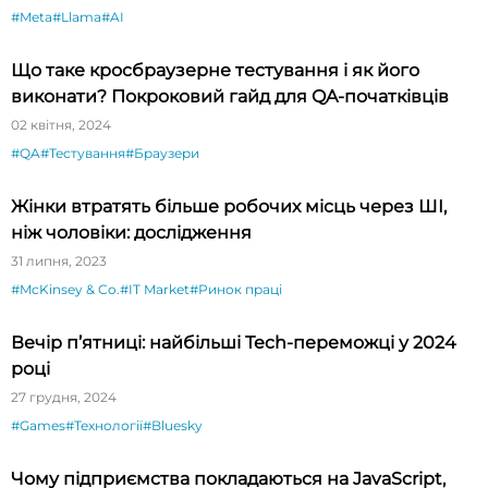
#Meta
#Llama
#AI
Що таке кросбраузерне тестування і як його
виконати? Покроковий гайд для QA-початківців
02 квітня, 2024
#QA
#Тестування
#Браузери
Жінки втратять більше робочих місць через ШІ,
ніж чоловіки: дослідження
31 липня, 2023
#McKinsey & Co.
#IT Market
#Ринок праці
Вечір п’ятниці: найбільші Tech-переможці у 2024
році
27 грудня, 2024
#Games
#Технології
#Bluesky
Чому підприємства покладаються на JavaScript,