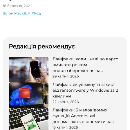
18 березня, 2024
#Ілон Маск
#xAI
#Код
Редакція рекомендує
Лайфхаки: коли і навіщо варто
вмикати режим
енергозбереження на
смартфоні
29 квітня, 2026
Лайфхак: як увімкнути захист
від ransomware у Windows за 2
хвилини
22 квітня, 2026
Лайфхаки: 5 маловідомих
функцій Android, які
допомагають економити час
15 квітня, 2026