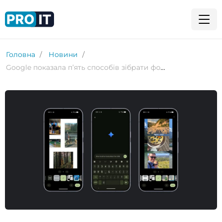
Головна
Новини
Google показала п’ять способів зібрати фотопідсумки 2025 року