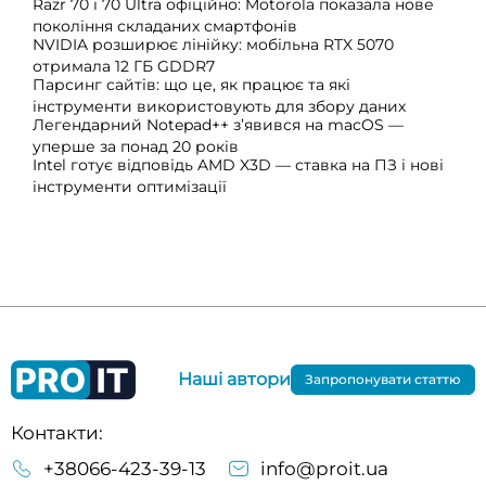
Razr 70 і 70 Ultra офіційно: Motorola показала нове
покоління складаних смартфонів
NVIDIA розширює лінійку: мобільна RTX 5070
отримала 12 ГБ GDDR7
Парсинг сайтів: що це, як працює та які
інструменти використовують для збору даних
Легендарний Notepad++ з’явився на macOS —
уперше за понад 20 років
Intel готує відповідь AMD X3D — ставка на ПЗ і нові
інструменти оптимізації
Наші автори
Запропонувати статтю
Контакти:
+38066-423-39-13
info@proit.ua