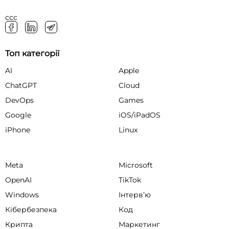
ссс
Топ категорії
AI
Apple
ChatGPT
Cloud
DevOps
Games
Google
iOS/iPadOS
iPhone
Linux
Meta
Microsoft
OpenAI
TikTok
Windows
Інтервʼю
Кібербезпека
Код
Крипта
Маркетинг