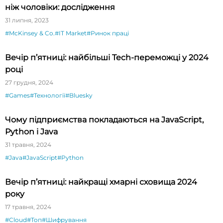
ніж чоловіки: дослідження
31 липня, 2023
#McKinsey & Co.
#IT Market
#Ринок праці
Вечір п’ятниці: найбільші Tech-переможці у 2024
році
27 грудня, 2024
#Games
#Технології
#Bluesky
Чому підприємства покладаються на JavaScript,
Python і Java
31 травня, 2024
#Java
#JavaScript
#Python
Вечір п’ятниці: найкращі хмарні сховища 2024
року
17 травня, 2024
#Cloud
#Топ
#Шифрування