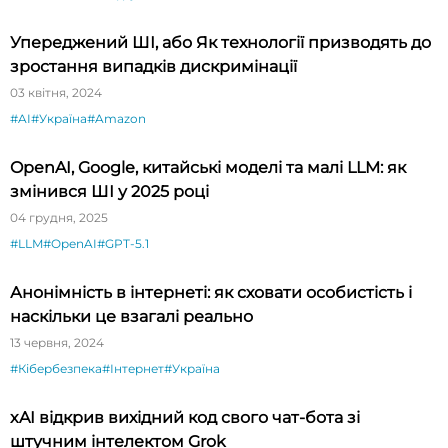
Упереджений ШІ, або Як технології призводять до
зростання випадків дискримінації
03 квітня, 2024
#AI
#Україна
#Amazon
OpenAI, Google, китайські моделі та малі LLM: як
змінився ШІ у 2025 році
04 грудня, 2025
#LLM
#OpenAI
#GPT-5.1
Анонімність в інтернеті: як сховати особистість і
наскільки це взагалі реально
13 червня, 2024
#Кібербезпека
#Інтернет
#Україна
xAI відкрив вихідний код свого чат-бота зі
штучним інтелектом Grok