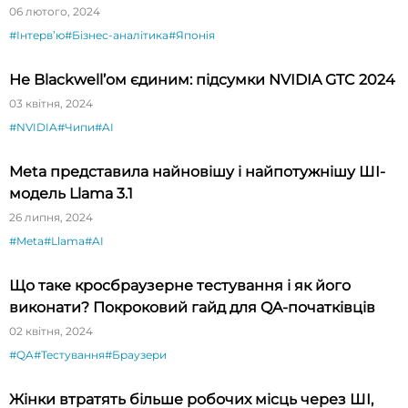
будете вражені»
06 лютого, 2024
#Інтервʼю
#Бізнес-аналітика
#Японія
Не Blackwell’ом єдиним: підсумки NVIDIA GTC 2024
03 квітня, 2024
#NVIDIA
#Чипи
#AI
Meta представила найновішу і найпотужнішу ШІ-
модель Llama 3.1
26 липня, 2024
#Meta
#Llama
#AI
Що таке кросбраузерне тестування і як його
виконати? Покроковий гайд для QA-початківців
02 квітня, 2024
#QA
#Тестування
#Браузери
Жінки втратять більше робочих місць через ШІ,