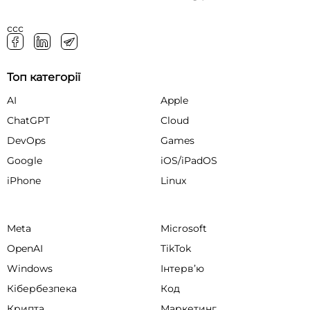
ссс
Топ категорії
AI
Apple
ChatGPT
Cloud
DevOps
Games
Google
iOS/iPadOS
iPhone
Linux
Meta
Microsoft
OpenAI
TikTok
Windows
Інтервʼю
Кібербезпека
Код
Крипта
Маркетинг