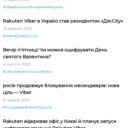
#Кібербезпека
#Інтернет
#Україна
Rakuten Viber в Україні став резидентом «Дія.City»
26 вересня, 2024
#Viber
#Дія
#Дія City
Вечір пʼятниці: Чи можна оцифрувати День
святого Валентина?
14 лютого, 2025
#Lifestile
#Застосунок
#Viber
росія продовжує блокування месенджерів: нова
ціль — Viber
16 грудня, 2024
#Соцмережі
#Viber
#Discord
Rakuten відкриває офіс у Києві й планує запуск