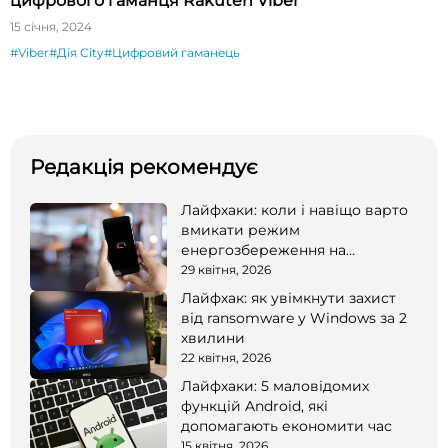
цифрового гаманця Rakuten Viber
15 січня, 2024
#Viber
#Дія City
#Цифровий гаманець
Редакція рекомендує
Лайфхаки: коли і навіщо варто
вмикати режим
енергозбереження на
смартфоні
29 квітня, 2026
Лайфхак: як увімкнути захист
від ransomware у Windows за 2
хвилини
22 квітня, 2026
Лайфхаки: 5 маловідомих
функцій Android, які
допомагають економити час
15 квітня, 2026