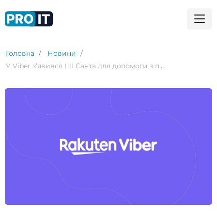
Головна
Новини
У Viber з’явився ШІ Санта для допомоги з підготовкою до свят