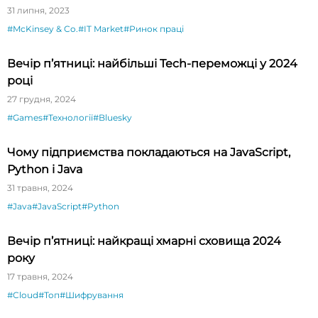
31 липня, 2023
#McKinsey & Co.
#IT Market
#Ринок праці
Вечір п’ятниці: найбільші Tech-переможці у 2024
році
27 грудня, 2024
#Games
#Технології
#Bluesky
Чому підприємства покладаються на JavaScript,
Python і Java
31 травня, 2024
#Java
#JavaScript
#Python
Вечір п’ятниці: найкращі хмарні сховища 2024
року
17 травня, 2024
#Cloud
#Топ
#Шифрування