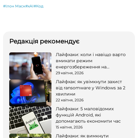
#Ілон Маск
#xAI
#Код
Редакція рекомендує
Лайфхаки: коли і навіщо варто
вмикати режим
енергозбереження на
смартфоні
29 квітня, 2026
Лайфхак: як увімкнути захист
від ransomware у Windows за 2
хвилини
22 квітня, 2026
Лайфхаки: 5 маловідомих
функцій Android, які
допомагають економити час
15 квітня, 2026
Лайфхаки: як вимкнути