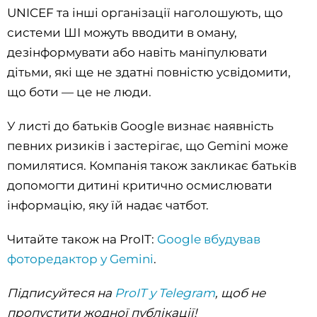
UNICEF та інші організації наголошують, що
системи ШІ можуть вводити в оману,
дезінформувати або навіть маніпулювати
дітьми, які ще не здатні повністю усвідомити,
що боти — це не люди.
У листі до батьків Google визнає наявність
певних ризиків і застерігає, що Gemini може
помилятися. Компанія також закликає батьків
допомогти дитині критично осмислювати
інформацію, яку їй надає чатбот.
Читайте також на ProIT:
Google вбудував
фоторедактор у Gemini
.
Підписуйтеся на
ProIT у Telegram
, щоб не
пропустити жодної публікації!