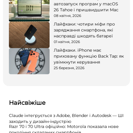
автозапуск програм у macOS
26 Tahoe і пришвидшити Mac
08 квітня, 2026
Лайфхаки: чотири міфи про
заряджання смартфона, які
насправді шкодять батареї
01 квітня, 2026
Лайфхаки. iPhone має
приховану функцію Back Tap: як
увімкнути керування
25 березня, 2026
Найсвіжіше
Claude інтегрується з Adobe, Blender і Autodesk — ШІ
заходить у дизайн-індустрію
Razr 70 і 70 Ultra офіційно: Motorola показала нове
покоління складаних смартфонів