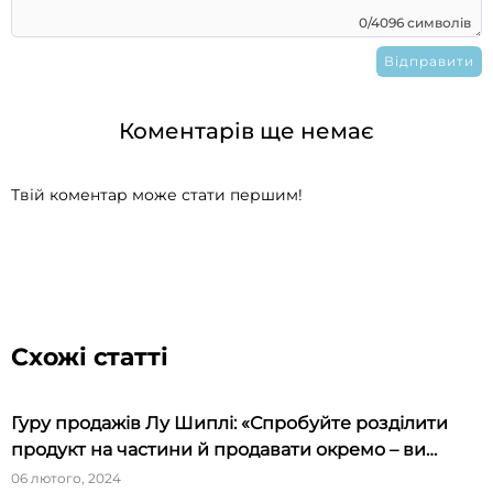
0/4096 символів
Коментарів ще немає
Твій коментар може стати першим!
Схожі статті
Гуру продажів Лу Шиплі: «Спробуйте розділити
продукт на частини й продавати окремо – ви
будете вражені»
06 лютого, 2024