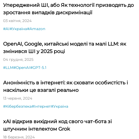
Упереджений ШІ, або Як технології призводять до
зростання випадків дискримінації
03 квітня, 2024
#AI
#Україна
#Amazon
OpenAI, Google, китайські моделі та малі LLM: як
змінився ШІ у 2025 році
04 грудня, 2025
#LLM
#OpenAI
#GPT-5.1
Анонімність в інтернеті: як сховати особистість і
наскільки це взагалі реально
13 червня, 2024
#Кібербезпека
#Інтернет
#Україна
xAI відкрив вихідний код свого чат-бота зі
штучним інтелектом Grok
18 березня, 2024