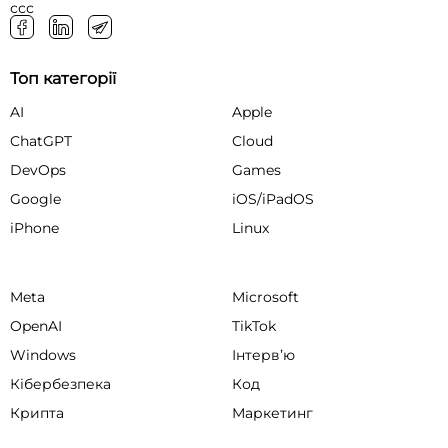
ссс
Топ категорії
AI
Apple
ChatGPT
Cloud
DevOps
Games
Google
iOS/iPadOS
iPhone
Linux
Meta
Microsoft
OpenAI
TikTok
Windows
Інтервʼю
Кібербезпека
Код
Крипта
Маркетинг