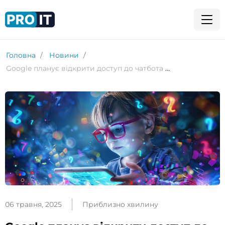
Головна
Новини
Google планує відкрити доступ до чатбота Gemini дітям до 13 років
06 травня, 2025
Приблизно хвилину