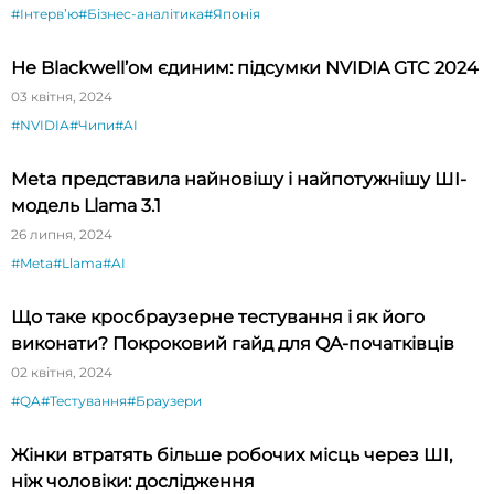
#Інтервʼю
#Бізнес-аналітика
#Японія
Не Blackwell’ом єдиним: підсумки NVIDIA GTC 2024
03 квітня, 2024
#NVIDIA
#Чипи
#AI
Meta представила найновішу і найпотужнішу ШІ-
модель Llama 3.1
26 липня, 2024
#Meta
#Llama
#AI
Що таке кросбраузерне тестування і як його
виконати? Покроковий гайд для QA-початківців
02 квітня, 2024
#QA
#Тестування
#Браузери
Жінки втратять більше робочих місць через ШІ,
ніж чоловіки: дослідження