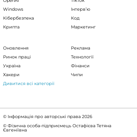
OpenAI
TikTok
Windows
Інтервʼю
Кібербезпека
Код
Крипта
Маркетинг
Оновлення
Реклама
Ринок праці
Технології
Україна
Фінанси
Хакери
Чипи
Дивитися всі категорії
© Інформація про авторські права 2026
© Фізична особа-підприємець Остафієва Тетяна
Євгеніївна