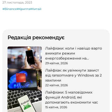
27 листопада, 2023
#Binance
#Крипта
#Китай
Редакція рекомендує
Лайфхаки: коли і навіщо варто
вмикати режим
енергозбереження на
смартфоні
29 квітня, 2026
Лайфхак: як увімкнути захист
від ransomware у Windows за 2
хвилини
22 квітня, 2026
Лайфхаки: 5 маловідомих
функцій Android, які
допомагають економити час
15 квітня, 2026