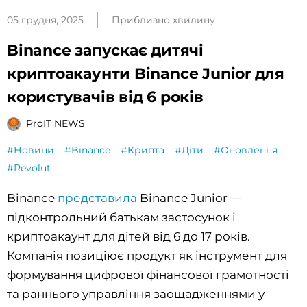
05 грудня, 2025
Приблизно хвилину
Binance запускає дитячі
криптоакаунти Binance Junior для
користувачів від 6 років
ProIT NEWS
#Новини
#Binance
#Крипта
#Діти
#Оновлення
#Revolut
Binance
представила
Binance Junior —
підконтрольний батькам застосунок і
криптоакаунт для дітей від 6 до 17 років.
Компанія позиціює продукт як інструмент для
формування цифрової фінансової грамотності
та раннього управління заощадженнями у