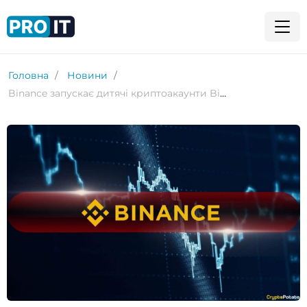
Головна
Новини
Binance запускає дитячі криптоакаунти Binance Junior для користувачів від 6 років