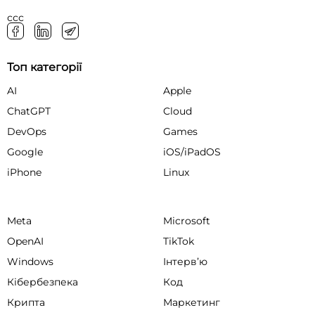
ссс
Топ категорії
AI
Apple
ChatGPT
Cloud
DevOps
Games
Google
iOS/iPadOS
iPhone
Linux
Meta
Microsoft
OpenAI
TikTok
Windows
Інтервʼю
Кібербезпека
Код
Крипта
Маркетинг