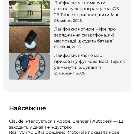
Лайфхаки: як вимкнути
автозапуск програм у macOS
26 Tahoe і пришвидшити Mac
08 квітня, 2026
Лайфхаки: чотири міфи про
заряджання смартфона, які
насправді шкодять батареї
01 квітня, 2026
Лайфхаки. iPhone має
приховану функцію Back Tap: як
увімкнути керування
25 березня, 2026
Найсвіжіше
Claude інтегрується з Adobe, Blender і Autodesk — ШІ
заходить у дизайн-індустрію
Razr 70 і 70 Ultra офіційно: Motorola показала нове